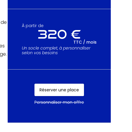
 de
À partir de
320 €
TTC / mois
es
Un socle complet, à personnaliser
selon vos besoins
ge.
Réserver une place
Réserver une place
Personnaliser mon offre
Personnaliser mon offre