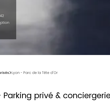
A42
ption
urisés
Lyon
-
Parc de la Tête d'Or
 Parking privé & conciergeri