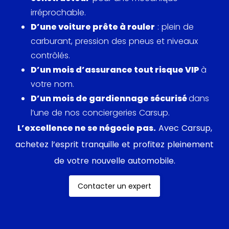
silhouette élégante et puissante, avec une
irréprochable.
calandre proéminente et des lignes fluides qui
D’une voiture prête à rouler
: plein de
soulignent son héritage Bentley. L'intérieur offre un
carburant, pression des pneus et niveaux
haut niveau de luxe, avec un large usage de cuir,
contrôlés.
de boiseries et de finitions métalliques de haute
D’un mois d’assurance tout risque VIP
à
qualité. L'habitacle est conçu pour accueillir quatre
votre nom.
adultes, avec un espace généreux pour les
D’un mois de gardiennage sécurisé
dans
passagers arrière, ce qui n'est pas toujours le cas
l’une de nos conciergeries Carsup.
dans cette catégorie de véhicules.
L’excellence ne se négocie pas.
Avec Carsup,
La Continental GT 2005 est également équipée de
achetez l’esprit tranquille et profitez pleinement
diverses technologies avancées, y compris un
de votre nouvelle automobile.
système de suspension pneumatique ajustable et
un système de freinage antiblocage. Le système
Contacter un expert
de suspension permet de modifier la hauteur de
caisse ainsi que la fermeté des amortisseurs,
offrant ainsi un équilibre entre confort et