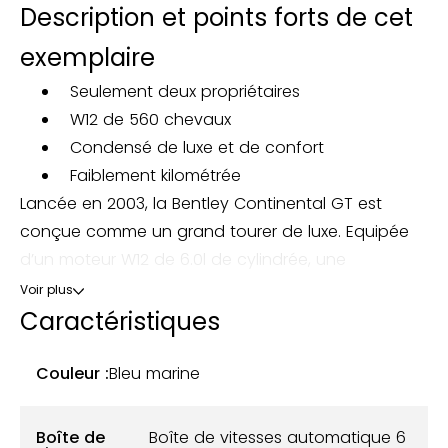
Description et points forts de cet
exemplaire
Seulement deux propriétaires
W12 de 560 chevaux
Condensé de luxe et de confort
Faiblement kilométrée
Lancée en 2003, la Bentley Continental GT est
conçue comme un grand tourer de luxe. Equipée
d’un moteur W12 de 6.0l de cylindrée, une
configuration peu commune, elle offre 560
Voir plus
chevaux tout en permettant un confort de
Caractéristiques
conduite digne de la marque anglaise. Le 0 à 100
km/h est atteint en 4.8 secondes malgré les plus
Couleur :
Bleu marine
de 2 tonnes. La Continental GT est le modèle par
excellence pour combiner confort et sportivité au
Boîte de
Boîte de vitesses automatique 6