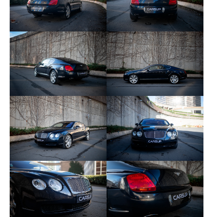
fonctionnement. La boîte de vitesses automatique
6 rapports est efficace et souple. L’entretien est
effectué dans un Centre Bentley et de nombreuses
factures sont disponibles. Le dernier entretien est
réalisé en 2022. Les consommables sont en bon
état et ne nécessitent pas de changements.