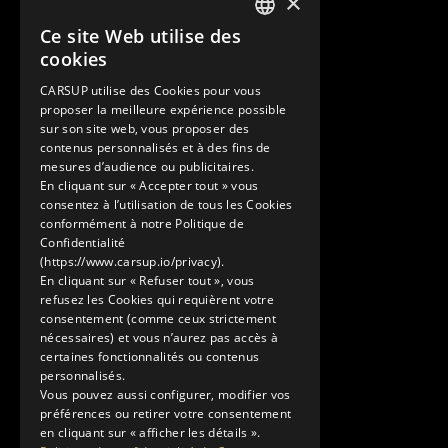
×
Suisse
Ce site Web utilise des
Contact
FRENCH
cookies
+33 1 89 47 00 43
ENGLISH
contact@carsup.io
CARSUP utilise des Cookies pour vous
proposer la meilleure expérience possible
Page contact
sur son site web, vous proposer des
contenus personnalisés et à des fins de
Découvrir
mesures d’audience ou publicitaires.
En cliquant sur « Accepter tout » vous
Nos Conciergeries
consentez à l’utilisation de tous les Cookies
Nos services
conformément à notre Politique de
Le Showroom
Confidentialité
(https://www.carsup.io/privacy).
L'univers Carsup
En cliquant sur « Refuser tout », vous
Le carnet de route
refusez les Cookies qui requièrent votre
En savoir plus
consentement (comme ceux strictement
nécessaires) et vous n’aurez pas accès à
Mentions légales
certaines fonctionnalités ou contenus
Politique de confidentialité
personnalisés.
Conditions générales d'utilisation
Vous pouvez aussi configurer, modifier vos
préférences ou retirer votre consentement
en cliquant sur « afficher les détails ».