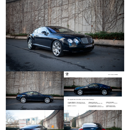
beige se marient parfaitement avec le cuir bleu
recouvrant le tableau de bord. Des boiseries sont
situées sur l’intérieur des portières, le compte-tours
et sur la console centrale, accompagnées de
touches d’aluminium. Les éléments se présentent
dans un très bon état général. Seul le siège
conducteur présente quelques griffures dues à
l’utilisation et l’usure naturelle. L’instrumentation de
bord et le multimédia fonctionnent normalement.
Cet exemplaire offre un excellent fonctionnement
mécanique. Son moteur W12 de 6.0l de cylindrée
démarre normalement et offre une puissance
similaire à sa sortie d’usine, soit 560 chevaux. Elle
possède seulement 25 000 kilomètres au
compteur. Le comportement routier est normal et
aucun bruit n’est à signaler pendant le