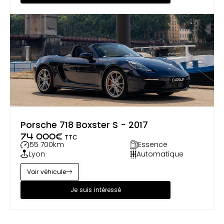
Porsche 718 Boxster S - 2017
74 000
€
TTC
55 700
km
Essence
Lyon
Automatique
Voir véhicule
Je suis intéressé