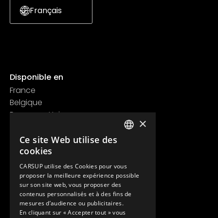
Français
Disponible en
France
Belgique
Royaume Uni
×
Suisse
Ce site Web utilise des
Contact
FRENCH
cookies
+33 1 89 47 00 43
ENGLISH
contact@carsup.io
CARSUP utilise des Cookies pour vous
proposer la meilleure expérience possible
Page contact
sur son site web, vous proposer des
contenus personnalisés et à des fins de
Découvrir
mesures d’audience ou publicitaires.
En cliquant sur « Accepter tout » vous
Nos Conciergeries