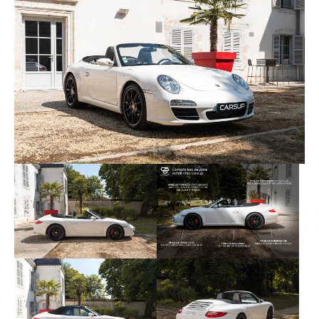
454 : Contrôle automatique de la vitesse
459 : Lisse volant en cuir avec centraux
triangulaires
567 : Pare-brise teinté haut
610 : Navigation DVD europe
635 : Park Assistant
666 : Module de téléphone pour PCM
672 : Module de navigation pour PCM