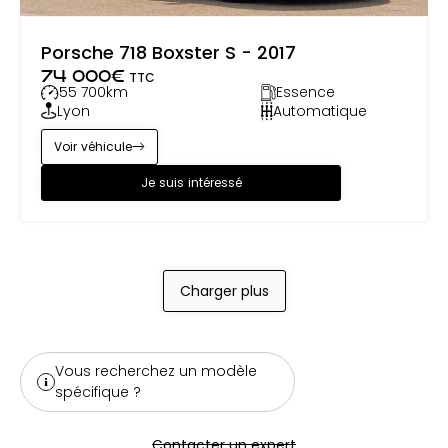
Porsche 718 Boxster S - 2017
74 000
€
TTC
55 700
km
Essence
Lyon
Automatique
Voir véhicule
Je suis intéressé
Charger plus
Vous recherchez un modèle
spécifique ?
Contacter un expert