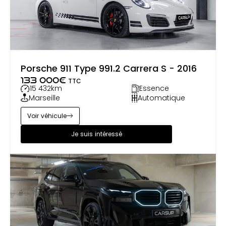
Porsche 911 Type 991.2 Carrera S - 2016
133 000
€
TTC
15 432
km
Essence
Marseille
Automatique
Voir véhicule
Je suis intéressé