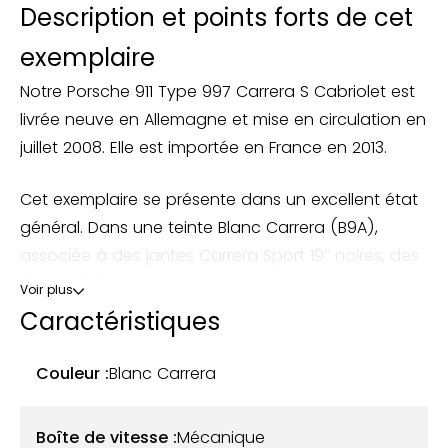
Description et points forts de cet
exemplaire
Notre Porsche 911 Type 997 Carrera S Cabriolet est
livrée neuve en Allemagne et mise en circulation en
juillet 2008. Elle est importée en France en 2013.
Cet exemplaire se présente dans un excellent état
général. Dans une teinte Blanc Carrera (B9A),
associée à des jantes Carrera Sport 19’’ noires, des
étriers de frein rouges et un intérieur en cuir noir,
Voir plus
cette 997 Carrera S Cabriolet ne présente aucun
Caractéristiques
défaut.
Couleur :
Blanc Carrera
Mécaniquement, son moteur Flat 6 développant
325 chevaux, associé à la boîte mécanique,
Boîte de vitesse :
Mécanique
fonctionne parfaitement. Son carnet d’entretien et