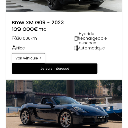
Bmw XM G09 - 2023
109 000
€
TTC
Hybride
30 000
km
rechargeable
essence
Nice
Automatique
Voir véhicule
Je suis intéressé