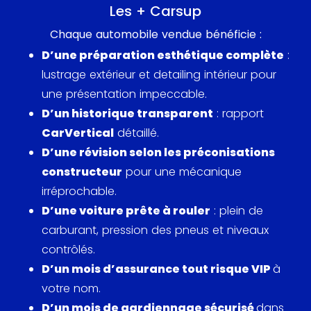
Équipée de la boite Tiptronic ou d’une boite
Les + Carsup
mécanique dans sa phase 1, la 997 propose 325
Chaque automobile vendue bénéficie :
chevaux au régime de 6 800 tr/min et 370 Nm de
D’une préparation esthétique complète
:
couple.
lustrage extérieur et detailing intérieur pour
une présentation impeccable.
Avec sa ligne discrète mais sublimement réalisée et
D’un historique transparent
: rapport
son aura de 911, la Porsche 997 s’inscrit comme une
CarVertical
détaillé.
des plus belles 911 jamais réalisée.
D’une révision selon les préconisations
constructeur
pour une mécanique
irréprochable.
D’une voiture prête à rouler
: plein de
carburant, pression des pneus et niveaux
contrôlés.
D’un mois d’assurance tout risque VIP
à
votre nom.
D’un mois de gardiennage sécurisé
dans