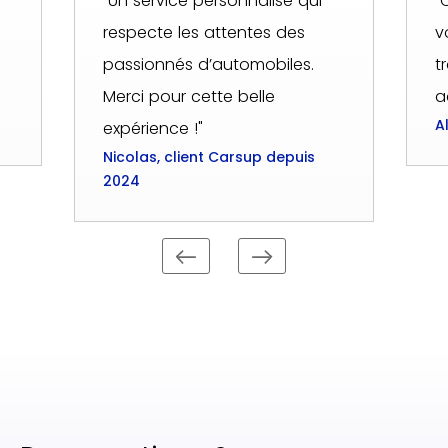
"Un service personnalisé qui
"
respecte les attentes des
v
passionnés d’automobiles.
t
Merci pour cette belle
a
A
expérience !"
Nicolas, client Carsup depuis
2024