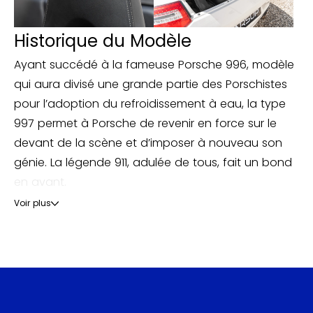
Historique du Modèle
Ayant succédé à la fameuse Porsche 996, modèle
qui aura divisé une grande partie des Porschistes
pour l’adoption du refroidissement à eau, la type
997 permet à Porsche de revenir en force sur le
devant de la scène et d’imposer à nouveau son
génie. La légende 911, adulée de tous, fait un bond
en avant.
Voir plus
Avec un design revu, une mécanique améliorée et
des performances en hausse, la 997 plaît et
s’impose rapidement. Désireux de reconstruire une
légitimité stylistique, Porsche rectifie notamment le
dessin des optiques, fort critiqués sur la 996.