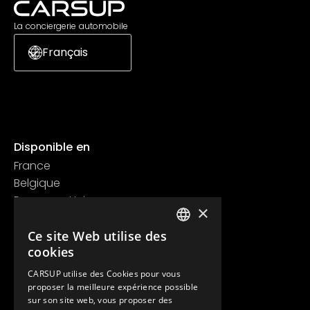
La conciergerie automobile
Français
Disponible en
France
Belgique
Royaume Uni
×
Suisse
Contact
Ce site Web utilise des
FRENCH
cookies
+33 1 89 47 00 43
ENGLISH
contact@carsup.io
CARSUP utilise des Cookies pour vous
proposer la meilleure expérience possible
Page contact
sur son site web, vous proposer des