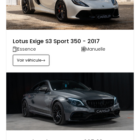
by
Carsup
Lotus Exige S3 Sport 350 - 2017
Essence
Manuelle
Voir
véhicule
by
Carsup