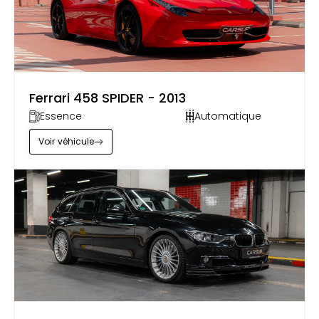
by
Carsup
Ferrari 458 SPIDER - 2013
Essence
Automatique
Voir
véhicule
by
Carsup