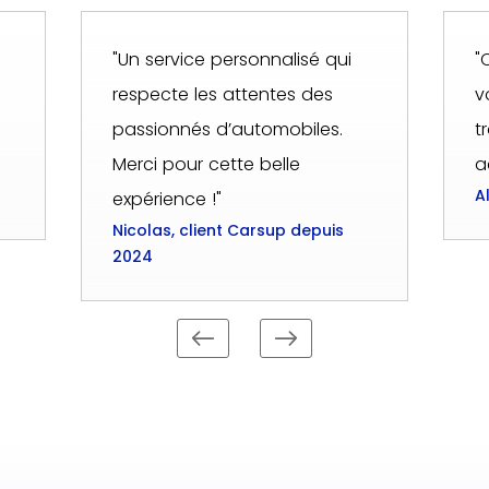
"Un service personnalisé qui
"
respecte les attentes des
v
passionnés d’automobiles.
t
Merci pour cette belle
a
A
expérience !"
Nicolas, client Carsup depuis
2024