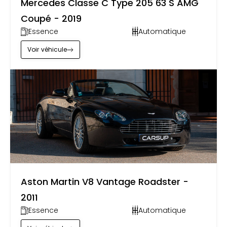
Mercedes Classe C Type 205 63 S AMG
Coupé - 2019
Essence
Automatique
Voir
véhicule
by
Carsup
Aston Martin V8 Vantage Roadster -
2011
Essence
Automatique