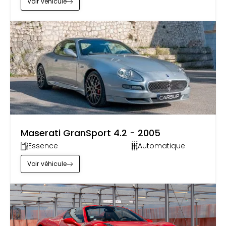
Voir
véhicule
by
Carsup
Maserati GranSport 4.2 - 2005
Essence
Automatique
Voir
véhicule