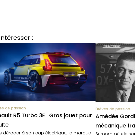
intéresser :
es de passion
Brèves de passion
ault R5 Turbo 3E : Gros jouet pour
Amédée Gordini
lte
mécanique fra
s déroger à son cap électrique, la marque
Surnommé « le sorc