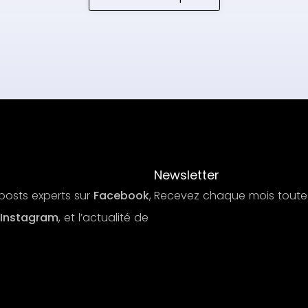
Newsletter
s posts experts sur
Facebook
,
Recevez chaque mois toute l
Instagram
, et l’actualité de
S'abonner
S'abonner