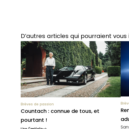
D’autres articles qui pourraient vous 
Brèv
Brèves de passion
Ren
Countach : connue de tous, et
adu
pourtant !
San
Lire l'article
Lire l'article