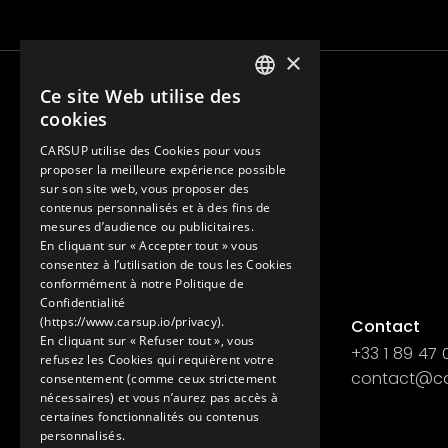
×
Ce site Web utilise des
FRENCH
cookies
ENGLISH
CARSUP utilise des Cookies pour vous
proposer la meilleure expérience possible
La conciergerie automobile
sur son site web, vous proposer des
contenus personnalisés et à des fins de
Français
mesures d’audience ou publicitaires.
En cliquant sur « Accepter tout » vous
consentez à l’utilisation de tous les Cookies
conformément à notre Politique de
Confidentialité
(https://www.carsup.io/privacy).
Disponible en
Contact
En cliquant sur « Refuser tout », vous
France
+33 1 89 47 
refusez les Cookies qui requièrent votre
Belgique
contact@ca
consentement (comme ceux strictement
nécessaires) et vous n’aurez pas accès à
Royaume Uni
certaines fonctionnalités ou contenus
Page conta
Page conta
Suisse
personnalisés.