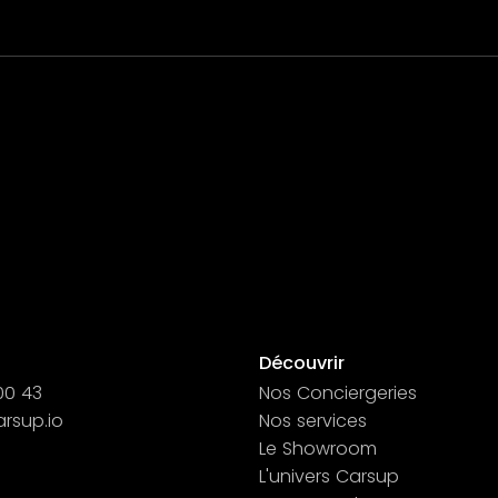
Découvrir
00 43
Nos Conciergeries
rsup.io
Nos services
Le Showroom
ct
ct
L'univers Carsup