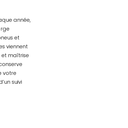
haque année,
arge
pneus et
ées viennent
 et maîtrise
 conserve
e votre
’un suivi