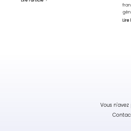
fran
géné
Lire 
Lire 
Vous n'avez 
Contact