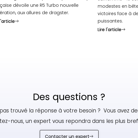
çaise dévoile une R5 Turbo nouvelle
modestes en bête
ration, aux allures de dragster.
victoires face à 
puissantes.
l'article
l'article
Lire l'article
Lire l'article
Des questions ?
pas trouvé la réponse à votre besoin ? Vous avez de
ez-nous, un expert vous repondra dans les plus brefs
Contacter un expert
Contacter un expert