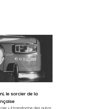
, le sorcier de la
nçaise
ier », il transforme des autos