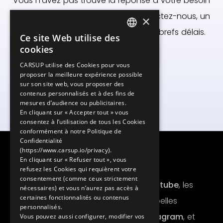
Vous n'avez pas trouvé la réponse à votre besoin
? Vous avez des questions ? Contactez-nous, un
×
expert vous repondra dans les plus brefs délais.
Ce site Web utilise des
FRENCH
cookies
Contacter un expert
ENGLISH
CARSUP utilise des Cookies pour vous
proposer la meilleure expérience possible
sur son site web, vous proposer des
contenus personnalisés et à des fins de
mesures d’audience ou publicitaires.
En cliquant sur « Accepter tout » vous
consentez à l’utilisation de tous les Cookies
conformément à notre Politique de
Confidentialité
(https://www.carsup.io/privacy).
En cliquant sur « Refuser tout », vous
Réseaux sociaux
refusez les Cookies qui requièrent votre
consentement (comme ceux strictement
Retrouvez les essais sur la
chaîne Youtube
, les
nécessaires) et vous n’aurez pas accès à
certaines fonctionnalités ou contenus
posts experts sur
Facebook
, les plus belles
personnalisés.
automobiles et leurs histoires sur
Instagram
, et
Vous pouvez aussi configurer, modifier vos