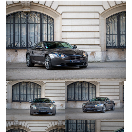
sublime James Bond girl n’a d’égale que la mélodie
de son V12. Nous défions quiconque de ne pas
succomber.