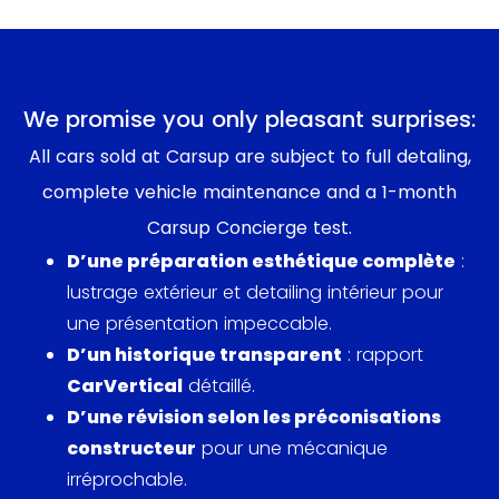
boucliers avant et arrière ont été retravaillés, à
l’instar de sa calandre et de ses prises d’air
latérales. Ces modifications discrètes donnent un
coup de jeune bien senti à cette œuvre d’art, sans
We promise you only pleasant surprises:
pour autant la dénaturer.
All cars sold at Carsup are subject to full detaling,
complete vehicle maintenance and a 1-month
Dans l’habitacle, les matériaux cossus et raffinés
demeurent et seule une commande Bluetooth
Carsup Concierge test.
compte parmi les nouveautés. L’ambiance
D’une préparation esthétique complète
:
intérieure est donc modernisée subtilement mais
lustrage extérieur et detailing intérieur pour
ne perd rien de sa chaleur si particulière.
une présentation impeccable.
D’un historique transparent
: rapport
Mécaniquement, le fabuleux V12 6.0 litres de 477
CarVertical
détaillé.
chevaux est reconduit et office à présent avec
D’une révision selon les préconisations
une boîte automatique Touchtronic 2 à 6 rapports
constructeur
pour une mécanique
légèrement améliorée. C’est au niveau du châssis
irréprochable.