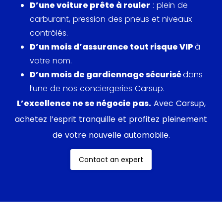
que le plus gros du changement opère. Un
D’une voiture prête à rouler
: plein de
système d’amortissement adaptatif prend place et
carburant, pression des pneus et niveaux
permet au coupé de mieux filtrer les irrégularités de
contrôlés.
la route et de bénéficier d’un confort en nette
D’un mois d’assurance tout risque VIP
à
progression.
votre nom.
D’un mois de gardiennage sécurisé
dans
l’une de nos conciergeries Carsup.
L’excellence ne se négocie pas.
Avec Carsup,
achetez l’esprit tranquille et profitez pleinement
de votre nouvelle automobile.
Contact an expert