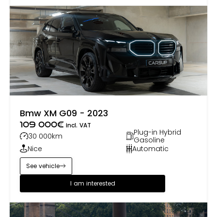
Bmw XM G09 - 2023
109 000
€
incl. VAT
Plug-in Hybrid
30 000
km
Gasoline
Nice
Automatic
See vehicle
I am interested