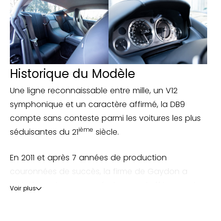
Historique du Modèle
Une ligne reconnaissable entre mille, un V12
symphonique et un caractère affirmé, la DB9
compte sans conteste parmi les voitures les plus
ième
séduisantes du 21
siècle.
En 2011 et après 7 années de production
couronnées de succès, la firme de Gaydon a
estimé que le moment était venu d’offrir une mise
Voir plus
à jour à son modèle phare. Sa ligne sculpturale
reste fort heureusement inchangée, mais ses