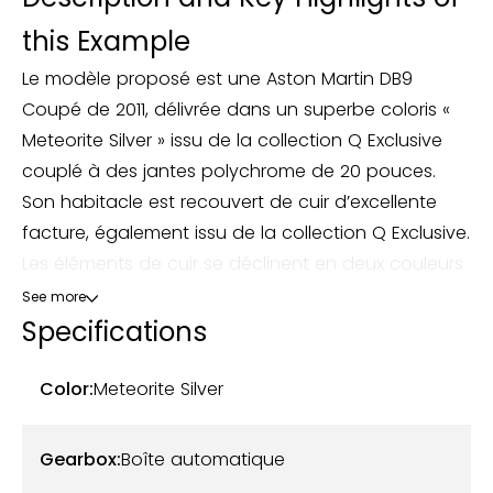
this Example
Le modèle proposé est une Aston Martin DB9
Coupé de 2011, délivrée dans un superbe coloris «
Meteorite Silver » issu de la collection Q Exclusive
couplé à des jantes polychrome de 20 pouces.
Son habitacle est recouvert de cuir d’excellente
facture, également issu de la collection Q Exclusive.
Les éléments de cuir se déclinent en deux couleurs
« Obsidian Black » et « Falcon Grey », proposant
See more
une ambiance bi-ton des plus raffinées. Le tableau
Specifications
de bord étant une faiblesse connue de la DB9,
celui-ci a été refait à neuf dans les ateliers Aston
Color:
Meteorite Silver
Martin et affiche à présent un état impeccable.
Gearbox:
Boîte automatique
Entretenue avec un soin particulier, la voiture a été