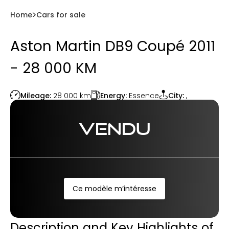
Home
Cars for sale
Aston Martin DB9 Coupé 2011
- 28 000 KM
Energy:
Essence
Mileage:
28 000
km
City:
,
VENDU
Ce modèle m’intéresse
Description and Key Highlights of