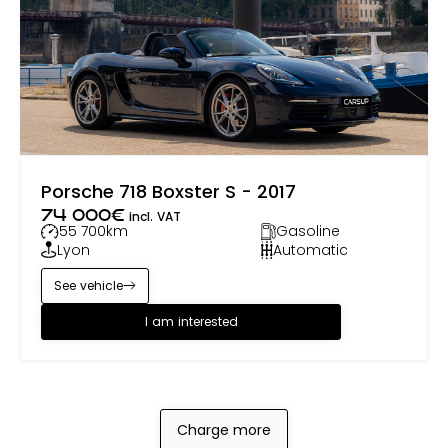
Porsche 718 Boxster S - 2017
74 000
€
incl. VAT
55 700
km
Gasoline
Lyon
Automatic
See vehicle
I am interested
Charge more