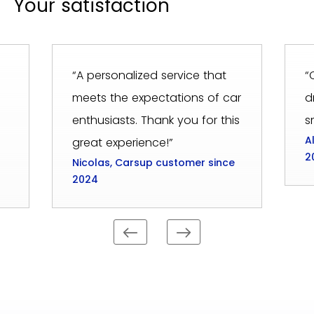
Your satisfaction
“A personalized service that
“
meets the expectations of car
d
enthusiasts. Thank you for this
s
A
great experience!”
2
Nicolas, Carsup customer since
2024