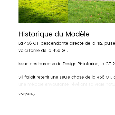
Historique du Modèle
La 456 GT, descendante directe de la 412, puise
voici l’âme de la 456 GT.
Issue des bureaux de Design Pininfarina, la GT 2
S’il fallait retenir une seule chose de la 456 GT
une mélodie envoutante, révélant sa vraie natu
Voir plus
Malgré de nombreux éléments de carrosserie lé
poids à vide de 1770kg.