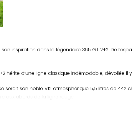
 son inspiration dans la légendaire 365 GT 2+2. De l’esp
+2 hérite d’une ligne classique indémodable, dévoilée il 
, ce serait son noble V12 atmosphérique 5,5 litres de 442 ch
re aux abords de la ligne rouge.
gers tels que son capot en fibre ou sa malle en alumini