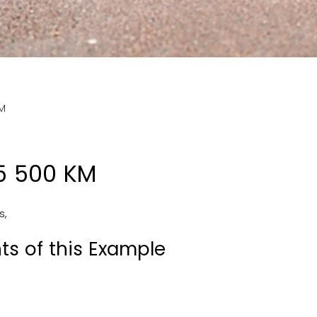
KM
05 500 KM
is
,
ts of this Example