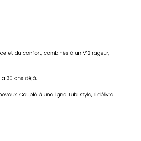
ace et du confort, combinés à un V12 rageur,
y a 30 ans déjà.
evaux. Couplé à une ligne Tubi style, Il délivre
um, le coupé 2+2 affiche tout de même un