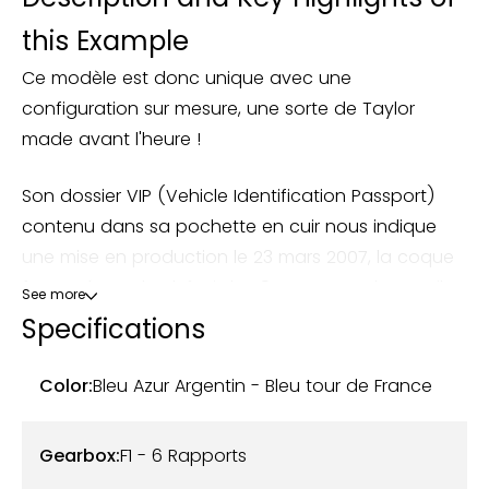
this Example
Ce modèle est donc unique avec une
configuration sur mesure, une sorte de Taylor
made avant l'heure !
Son dossier VIP (Vehicle Identification Passport)
contenu dans sa pochette en cuir nous indique
une mise en production le 23 mars 2007, la coque
fut posée sur le châssis le 28 mars 2007, le 2 avril
See more
2007, le moteur était né, il rejoignait la voiture le 10
Specifications
du même mois.
Color:
Bleu Azur Argentin - Bleu tour de France
La 612 sortait de l’usine le 13 avril 2007 peinte en
Azzuro Argentina, avant de rejoindre les ateliers de
Gearbox:
F1 - 6 Rapports
la Carrozeria Zanasi (dédiée aux petites séries de