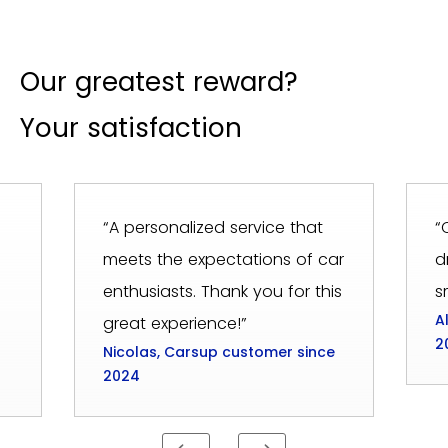
Our greatest reward?
Your satisfaction
“A personalized service that
“
meets the expectations of car
d
enthusiasts. Thank you for this
s
A
great experience!”
2
Nicolas, Carsup customer since
2024