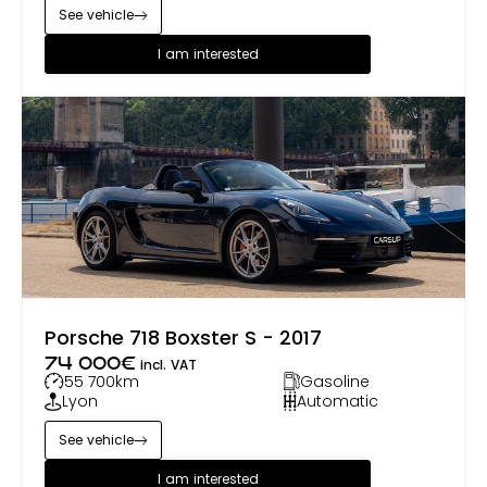
See vehicle
I am interested
Porsche 718 Boxster S - 2017
74 000
€
incl. VAT
55 700
km
Gasoline
Lyon
Automatic
See vehicle
I am interested