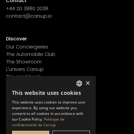
Contact
+44 20 3880 2038
contact@carsup.io
Page contact
Discover
Our Conciergeries
The Automobile Club
The Showroom
L'univers Carsup
The road book
×
Learn more
Legal information
This website uses cookies
FRENCH
Confidentiality policy
This website uses cookies to improve user
ENGLISH
General conditions of use
experience. By using our website you
consent to all cookies in accordance with
our Cookie Policy.
Politique de
confidentialité de Carsup