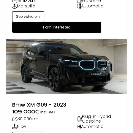
15 432
km
Gasoline
Marseille
Automatic
See vehicle
I am interested
Bmw XM G09 - 2023
109 000
€
incl. VAT
Plug-in Hybrid
30 000
km
Gasoline
Nice
Automatic