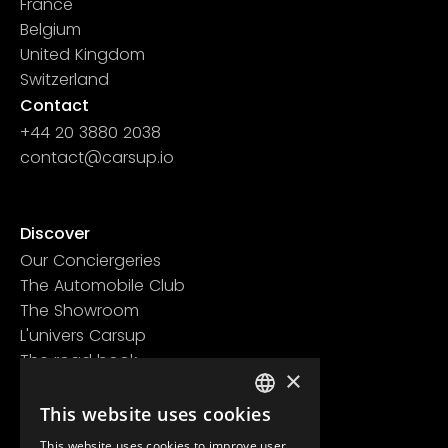
France
Belgium
United Kingdom
Switzerland
Contact
+44 20 3880 2038
contact@carsup.io
Page contact
Discover
Our Conciergeries
The Automobile Club
The Showroom
L'univers Carsup
The road book
×
Learn more
Legal information
This website uses cookies
FRENCH
Confidentiality policy
This website uses cookies to improve user