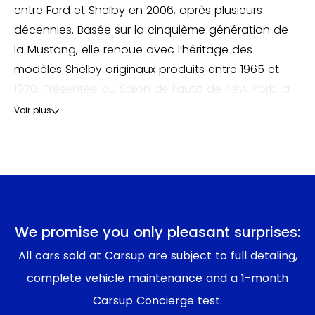
entre Ford et Shelby en 2006, après plusieurs
décennies. Basée sur la cinquième génération de
la Mustang, elle renoue avec l’héritage des
modèles Shelby originaux produits entre 1965 et
1970. Présentée au Salon de l’auto de New York, la
GT500 se distingue par son moteur V8 suralimenté
Voir plus
de 5,4 litres développant 500 chevaux, combiné à
une boîte manuelle Tremec à 6 vitesses.
Son design s’inspire des Shelby classiques, avec
des bandes de course emblématiques et une
esthétique agressive, tout en incorporant des
We promise you only pleasant surprises:
technologies modernes. Les ingénieurs Ford et
All cars sold at Carsup are subject to full detaling,
Shelby ont travaillé ensemble pour optimiser les
complete vehicle maintenance and a 1-month
performances avec des freins puissants, une
Carsup Concierge test.
suspension ajustée pour la conduite sportive et