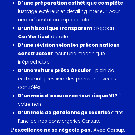
D’une préparation esthétique complète
:
des améliorations aérodynamiques.
lustrage extérieur et detailing intérieur pour
Cette GT500 symbolise également le renouveau
une présentation impeccable.
de l’image Shelby dans les années 2000, marquant
D’un historique transparent
: rapport
une étape clé dans l’histoire des Mustang haute
CarVertical
détaillé.
performance. Proposée à un prix compétitif pour
D’une révision selon les préconisations
un véhicule de cette puissance, elle a rencontré un
constructeur
pour une mécanique
succès immédiat, devenant un modèle phare pour
irréprochable.
les amateurs de muscle cars et de l’héritage
D’une voiture prête à rouler
: plein de
Shelby.
carburant, pression des pneus et niveaux
contrôlés.
D’un mois d’assurance tout risque VIP
à
votre nom.
D’un mois de gardiennage sécurisé
dans
l’une de nos conciergeries Carsup.
L’excellence ne se négocie pas.
Avec Carsup,