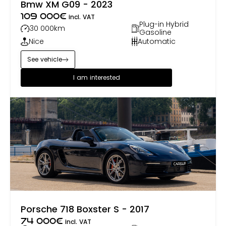
Bmw XM G09 - 2023
109 000
€
incl. VAT
Plug-in Hybrid
30 000
km
Gasoline
Nice
Automatic
See vehicle
I am interested
Porsche 718 Boxster S - 2017
74 000
€
incl. VAT