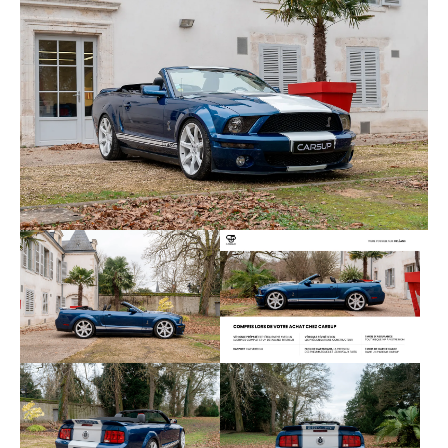
L’ensemble des consommables est en bon état, et
aucun frais n’est à prévoir. On notera la rareté de
cette GT500, en seulement 423 exemplaires dans
cette livrée. Voici les options et équipements dont
dispose ce modèle :
Shaker 500, chargeur 6 cd
Jantes 20" blanches
Climatisation.
Siège conducteur électrique.
Caméra de recul.
Sellerie cuir.
Fermeture centralisée
GPS Autoradio
Sièges électriques
Ligne inox magnaflow