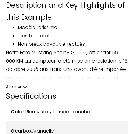
Description and Key Highlights of
this Example
Modèle rarissime
Très bon état
Nombreux travaux effectués
Notre Ford Mustang Shelby GT500, affichant 59
000 KM au compteur, a été mise en circulation le 16
octobre 2006 aux États-Unis avant d’être importée
en France le 23 mars 2012. Depuis son arrivée, elle a
été soigneusement entretenue par ses 4
See more
propriétaires français, avec un historique complet
Specifications
et des factures disponibles.
Color:
Bleu Vista / bande blanche
Ce modèle se distingue par une superbe
configuration Bleu Vista avec bandes blanches
Gearbox:
Manuelle