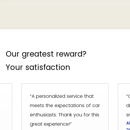
Our greatest reward?
Your satisfaction
“A personalized service that
“
meets the expectations of car
d
enthusiasts. Thank you for this
s
A
great experience!”
2