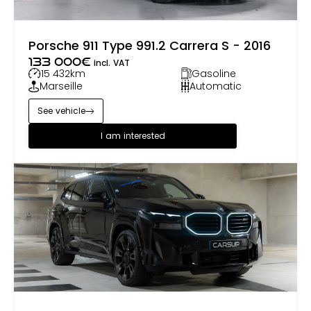
Porsche 911 Type 991.2 Carrera S - 2016
133 000
€
incl. VAT
15 432
km
Gasoline
Marseille
Automatic
See vehicle
I am interested