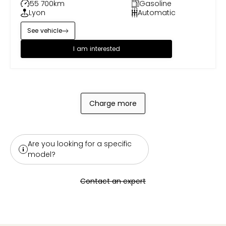
55 700
km
Gasoline
Lyon
Automatic
See vehicle
I am interested
Charge more
Are you looking for a specific
model?
Contact an expert