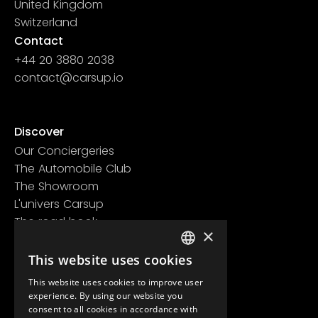
United Kingdom
Switzerland
Contact
+44 20 3880 2038
contact@carsup.io
Page contact
Discover
Our Conciergeries
The Automobile Club
The Showroom
L'univers Carsup
The road book
×
Learn more
Legal information
This website uses cookies
FRENCH
Confidentiality policy
This website uses cookies to improve user
ENGLISH
General conditions of use
experience. By using our website you
consent to all cookies in accordance with