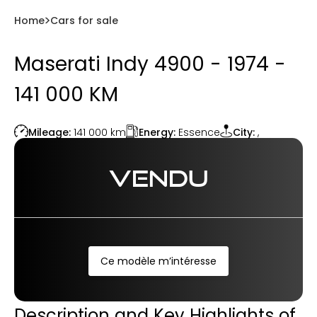
Home
Cars for sale
Maserati Indy 4900 - 1974 -
141 000 KM
Energy:
Essence
Mileage:
141 000
km
City:
,
VENDU
Ce modèle m’intéresse
Description and Key Highlights of