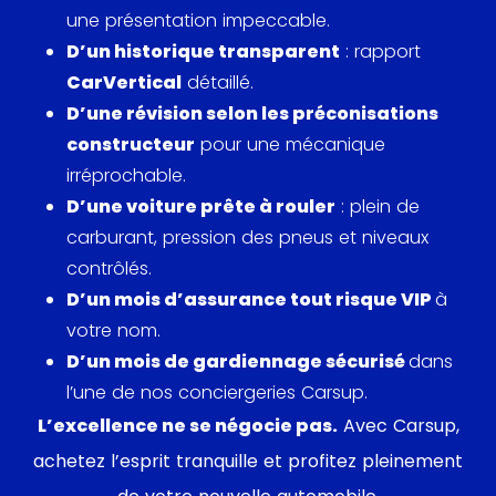
pourvue d’un V8 porté à 4.9 litres et 320 chevaux.
une présentation impeccable.
Cette version America pensée pour le marché
D’un historique transparent
: rapport
nord-américain permettra notamment à ses 4
CarVertical
détaillé.
occupants d’atteindre la vitesse de 265km/h,
D’une révision selon les préconisations
volonté assumée par Maserati, dans le but de venir
constructeur
pour une mécanique
concurrencer Ferrari et sa 365 GT4 2+2.
irréprochable.
D’une voiture prête à rouler
: plein de
A cette occasion, les 4.2 litres et 4.7 litres
carburant, pression des pneus et niveaux
disparaissent et l’Indy reçoit en prime, une nouvelle
contrôlés.
boîte de vitesse, des jantes 15 pouces, la
D’un mois d’assurance tout risque VIP
à
climatisation de série et un nouveau système de
votre nom.
freinage d’origine Citroën.
D’un mois de gardiennage sécurisé
dans
l’une de nos conciergeries Carsup.
Le modèle proposé est une Maserati Indy 4.9 litres
L’excellence ne se négocie pas.
Avec Carsup,
de 1974. Construite à 300 exemplaires, cette rareté
achetez l’esprit tranquille et profitez pleinement
est délivrée dans un sublime Argento Indianapolis