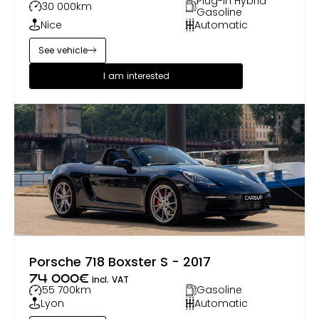
Plug-in Hybrid
30 000
km
Gasoline
Nice
Automatic
See vehicle
I am interested
Porsche 718 Boxster S - 2017
74 000
€
incl. VAT
55 700
km
Gasoline
Lyon
Automatic