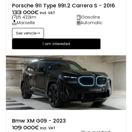
Porsche 911 Type 991.2 Carrera S - 2016
133 000
€
incl. VAT
15 432
km
Gasoline
Marseille
Automatic
See vehicle
I am interested
Bmw XM G09 - 2023
109 000
€
incl. VAT