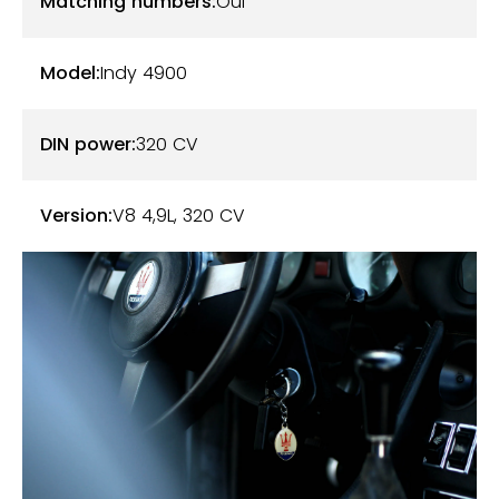
Matching numbers:
Oui
Model:
Indy 4900
DIN power:
320 CV
Version:
V8 4,9L, 320 CV