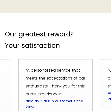
Our greatest reward?
Your satisfaction
“A personalized service that
“
meets the expectations of car
d
enthusiasts. Thank you for this
s
A
great experience!”
2
Nicolas, Carsup customer since
2024