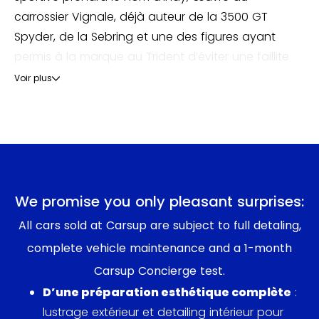
carrossier Vignale, déjà auteur de la 3500 GT
Spyder, de la Sebring et une des figures ayant
permis à la marque au Trident d’éviter une faillite
certaine.
Voir plus
L’Indy tient son nom des victoires de Maserati lors
de deux éditions consécutives des 500 miles
d’Indianapolis en 1939 et 1940. Victoires tout à fait
honorables sachant que Maserati est le seul
constructeur italien avec Dallara à avoir remporté
We promise you only pleasant surprises:
cette course légendaire.
All cars sold at Carsup are subject to full detaling,
complete vehicle maintenance and a 1-month
Initialement dotée du même V8 4.2 litres de 260
chevaux que la Mexico, ainsi que d’une version
Carsup Concierge test.
réalésée à 4.7 litres développant 290 chevaux,
D’une préparation esthétique complète
:
l’Indy va bénéficier en 1973 d’une nouvelle évolution
lustrage extérieur et detailing intérieur pour