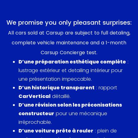
961 en endurance. Deux modèles dédiés à la
compétition incarnant alors le fleuron de la
marque de Stuttgart.
We promise you only pleasant surprises:
All cars sold at Carsup are subject to full detaling,
Elle est aussi la première de la marque à bénéficier
complete vehicle maintenance and a 1-month
du système ABS et de la direction assistée de série.
Le prix de toutes ces innovations améliorant de
Carsup Concierge test.
manière considérable, le confort et la sécurité à
D’une préparation esthétique complète
:
bord se paye sur la balance. Accusant un poids à
lustrage extérieur et detailing intérieur pour
vide de 1529kg dû en grande partie à sa
une présentation impeccable.
transmission intégrale. La carrera 2 commercialisée
D’un historique transparent
: rapport
1 an plus tard viendra atténuer cette faiblesse.
CarVertical
détaillé.
D’une révision selon les préconisations
Animée par un flat-six 3.6 litres de 250ch accouplé
constructeur
pour une mécanique
à une boîte manuelle (G54) 5 rapports ou une
irréprochable.
boîte Tiptronic en option, lui permettant d’abattre
D’une voiture prête à rouler
: plein de
le 0 à 100 en 5,7 secondes et d’atteindre une