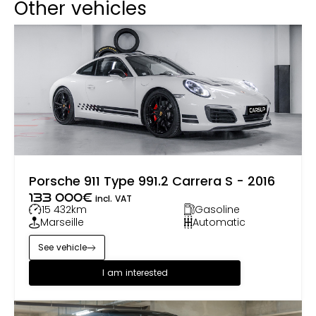
Other vehicles
Porsche 911 Type 991.2 Carrera S - 2016
133 000
€
incl. VAT
15 432
km
Gasoline
Marseille
Automatic
See vehicle
I am interested