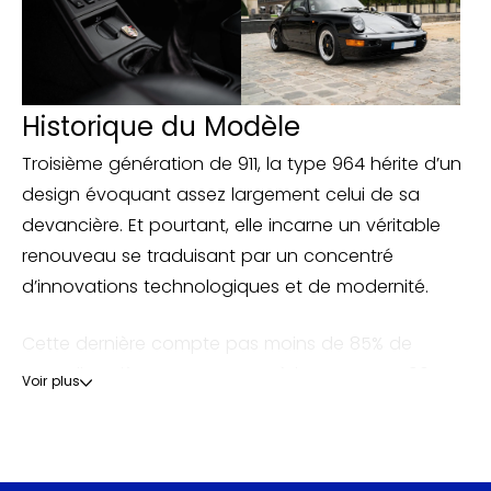
Historique du Modèle
Troisième génération de 911, la type 964 hérite d’un
design évoquant assez largement celui de sa
devancière. Et pourtant, elle incarne un véritable
renouveau se traduisant par un concentré
d’innovations technologiques et de modernité.
Cette dernière compte pas moins de 85% de
nouvelles pièces par rapport à la type G. La 964
Voir plus
Carrera 4 est la première Porsche de série à être
équipée d’un système de transmission intégrale
repris de la 959 utilisée en Groupe B ainsi que sur la