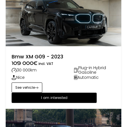
Bmw XM G09 - 2023
109 000
€
incl. VAT
Plug-in Hybrid
30 000
km
Gasoline
Nice
Automatic
See vehicle
I am interested