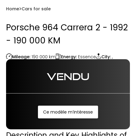
Home
Cars for sale
Porsche 964 Carrera 2 - 1992
- 190 000 KM
Energy:
Essence
Mileage:
190 000
km
City:
,
VENDU
Ce modèle m’intéresse
Description and Key Highlights of