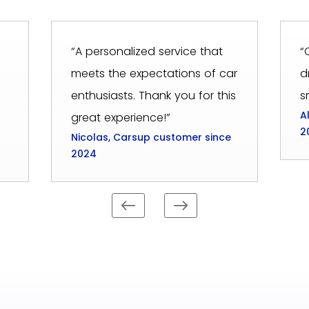
“A personalized service that
“
meets the expectations of car
d
enthusiasts. Thank you for this
s
A
great experience!”
2
Nicolas, Carsup customer since
2024