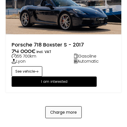
Porsche 718 Boxster S - 2017
74 000
€
incl. VAT
55 700
km
Gasoline
Lyon
Automatic
See vehicle
I am interested
Charge more