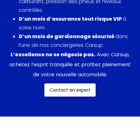
carburant, pression des pneus et niveaux
vitesse de pointe de 257km/h.
contrôlés.
D’un mois d’assurance tout risque VIP
à
votre nom.
D’un mois de gardiennage sécurisé
dans
l’une de nos conciergeries Carsup.
L’excellence ne se négocie pas.
Avec Carsup,
achetez l’esprit tranquille et profitez pleinement
de votre nouvelle automobile.
Contact an expert