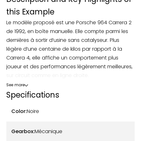
this Example
Le modèle proposé est une Porsche 964 Carrera 2
de 1992, en boîte manuelle. Elle compte parmi les
dernières à sortir d’usine sans catalyseur. Plus
légère d’une centaine de kilos par rapport à la
Carrera 4, elle affiche un comportement plus
joueur et des performances légèrement meilleures,
sur circuit comme en ligne droite.
See more
Délivrée dans un noir profond associé à un
Specifications
intérieur cuir noir, cette 964 Carrera 2 est sublimée
par un aileron queue de canard et des jantes
Color:
Noire
Tramont de 17 pouces dans une finition noir brillant,
faisant écho à la carrosserie.
Gearbox:
Mécanique