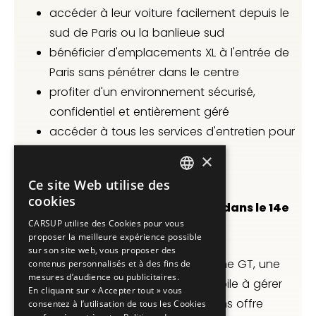
accéder à leur voiture facilement depuis le
sud de Paris ou la banlieue sud
bénéficier d'emplacements XL à l'entrée de
Paris sans pénétrer dans le centre
profiter d'un environnement sécurisé,
confidentiel et entièrement géré
accéder à tous les services d'entretien pour
leur voiture, directement sur site
×
Ce site Web utilise des
FRENCH
cookies
Voitures de sport et d'exception dans le 14e
ENGLISH
CARSUP utilise des Cookies pour vous
arrondissement
proposer la meilleure expérience possible
sur son site web, vous proposer des
Que vous possédiez une sportive, une GT, une
contenus personnalisés et à des fins de
mesures d’audience ou publicitaires.
hypercar ou un patrimoine automobile à gérer
En cliquant sur « Accepter tout » vous
dans la durée, Carsup Porte d'Orléans offre
consentez à l’utilisation de tous les Cookies