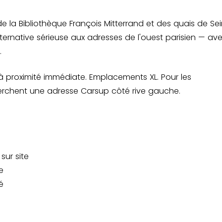
e la Bibliothèque François Mitterrand et des quais de Sei
lternative sérieuse aux adresses de l'ouest parisien — av
.
 à proximité immédiate. Emplacements XL. Pour les
 cherchent une adresse Carsup côté rive gauche.
sur site
e
é