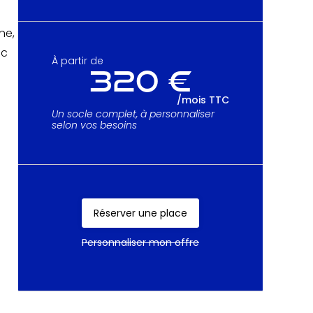
ne,
ec
À partir de
320 €
/mois TTC
Un socle complet, à personnaliser
selon vos besoins
Réserver une place
Réserver une place
Personnaliser mon offre
Personnaliser mon offre