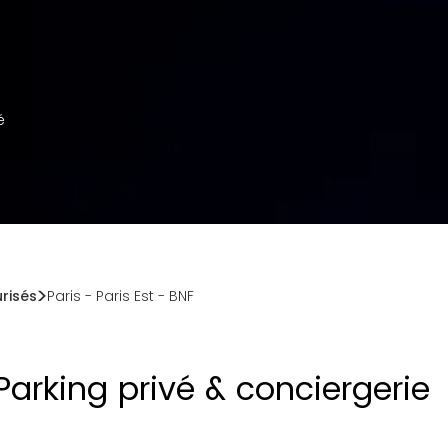
é
urisés
Paris
-
Paris Est - BNF
Parking privé & conciergerie