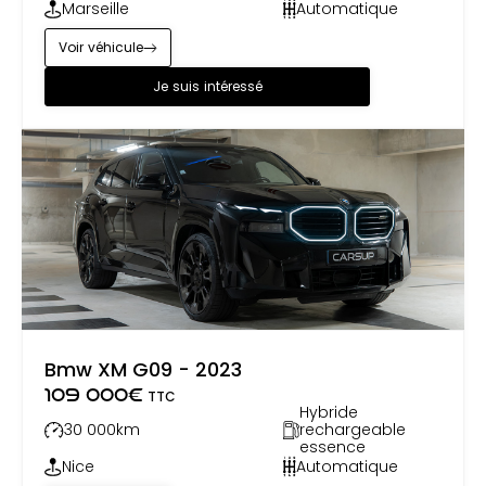
Marseille
Automatique
Voir véhicule
Je suis intéressé
Bmw XM G09 - 2023
109 000
€
TTC
Hybride
30 000
km
rechargeable
essence
Nice
Automatique