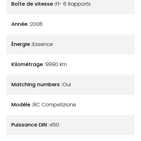
Boîte de vitesse :
F1- 6 Rapports
très faible et il s'agit d'une première main.
Année :
2008
Énergie :
Essence
Kilométrage :
9990
km
Matching numbers :
Oui
Modèle :
8C Competizione
Puissance DIN :
450