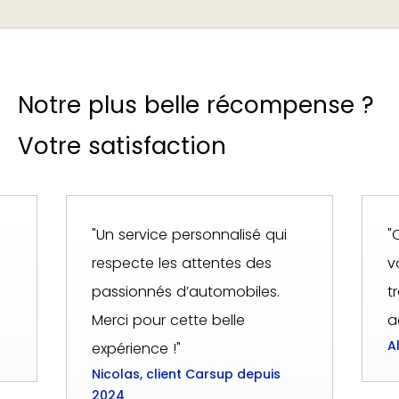
Notre plus belle récompense ?
Votre satisfaction
"Un service personnalisé qui
"
respecte les attentes des
v
passionnés d’automobiles.
t
Merci pour cette belle
a
A
expérience !"
Nicolas, client Carsup depuis
2024