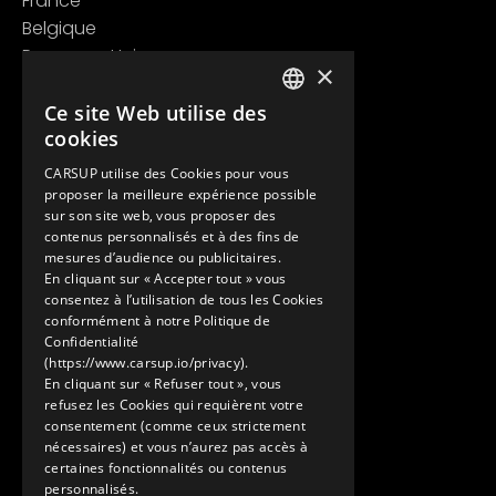
France
Belgique
Royaume Uni
×
Suisse
Contact
Ce site Web utilise des
FRENCH
cookies
+33 1 89 47 00 43
ENGLISH
contact@carsup.io
CARSUP utilise des Cookies pour vous
proposer la meilleure expérience possible
Page contact
sur son site web, vous proposer des
contenus personnalisés et à des fins de
Découvrir
mesures d’audience ou publicitaires.
En cliquant sur « Accepter tout » vous
Nos Conciergeries
consentez à l’utilisation de tous les Cookies
Nos services
conformément à notre Politique de
Le Showroom
Confidentialité
(https://www.carsup.io/privacy).
L'univers Carsup
En cliquant sur « Refuser tout », vous
Le carnet de route
refusez les Cookies qui requièrent votre
En savoir plus
consentement (comme ceux strictement
nécessaires) et vous n’aurez pas accès à
Mentions légales
certaines fonctionnalités ou contenus
Politique de confidentialité
personnalisés.