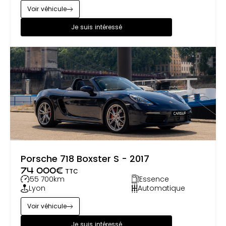
Voir véhicule
Je suis intéressé
Porsche 718 Boxster S - 2017
74 000
€
TTC
55 700
km
Essence
Lyon
Automatique
Voir véhicule
Je suis intéressé