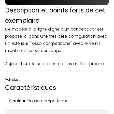
Description et points forts de cet
exemplaire
Ce modèle à la ligne digne d'un concept car est
proposé ici dans une très belle configuration avec
un exterieur "rosso competizione" avec le vernis
micallisé, intérieur cuir rouge.
Aujourd'hui, elle se présente dans un état proche
du neuf, avec sa peinture complètement d'origine.
Elle est accompagnée de son carnet d'entretien,
Voir plus
d'un dossier de factures complet et le contrôle
Caractéristiques
technique qui est bien évidemment ... vierge.
Couleur :
Rosso competizione
L'exemplaire proposé combine toutes les qualités
de la 8C avec un état exceptionnel, un kilométrage