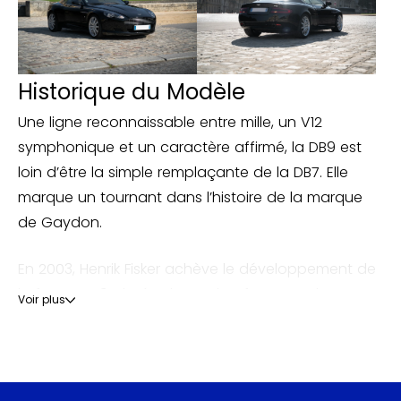
Historique du Modèle
Une ligne reconnaissable entre mille, un V12
symphonique et un caractère affirmé, la DB9 est
loin d’être la simple remplaçante de la DB7. Elle
marque un tournant dans l’histoire de la marque
de Gaydon.
En 2003, Henrik Fisker achève le développement de
la future DB9, dotée d’une plateforme et d’une
Voir plus
carrosserie inédite, composée d’aluminium et de
matériaux composites. Malgré cette attention, la
DB9 dans sa version automatique Touchtronic
affiche un poids à vide de 1800kg. Ce qui ne