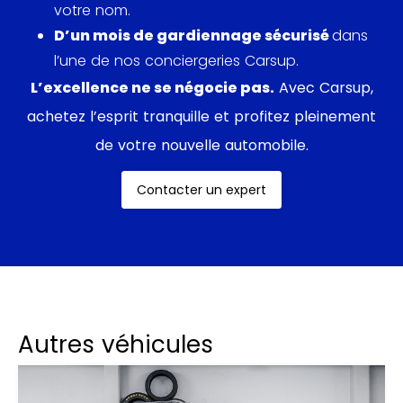
votre nom.
D’un mois de gardiennage sécurisé
dans
Une des plus belles et intemporelles du XXIème
l’une de nos conciergeries Carsup.
siècle. Pour preuve, la quatrième génération de DB9
basée sur la même plateforme VH que la première,
L’excellence ne se négocie pas.
Avec Carsup,
a été en production jusqu’en 2016.
achetez l’esprit tranquille et profitez pleinement
de votre nouvelle automobile.
Contacter un expert
Autres véhicules