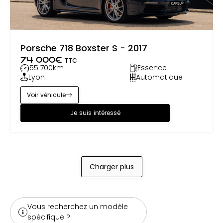
Porsche 718 Boxster S - 2017
74 000
€
TTC
55 700
km
Essence
Lyon
Automatique
Voir véhicule
Je suis intéressé
Charger plus
Vous recherchez un modèle
spécifique ?