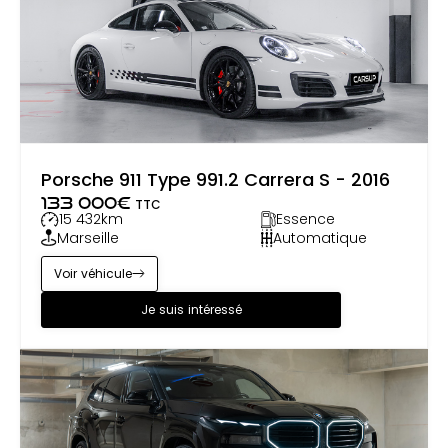
Porsche 911 Type 991.2 Carrera S - 2016
133 000
€
TTC
15 432
km
Essence
Marseille
Automatique
Voir véhicule
Je suis intéressé