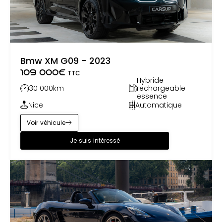
Bmw XM G09 - 2023
109 000
€
TTC
Hybride
30 000
km
rechargeable
essence
Nice
Automatique
Voir véhicule
Je suis intéressé