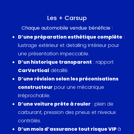
l’empêche pas de proposer des performances
tout à fait convaincantes, abattant le 0 à 100 en
Les + Carsup
5.10 secondes et atteignant les 300km/h.
Chaque automobile vendue bénéficie :
D’une préparation esthétique complète
:
Initialement vouée à proposer une alternative plus
lustrage extérieur et detailing intérieur pour
« abordable » à la Vanquish, la DB9 finira de
une présentation impeccable.
manière non intentionnelle par concurrencer cette
D’un historique transparent
: rapport
dernière, tant elle affichait une proposition au
CarVertical
détaillé.
moins aussi attrayante, pour un prix plus contenu.
D’une révision selon les préconisations
En 2004 la DB9 a dans sa ligne de mire les Porsche
constructeur
pour une mécanique
911, Maserati Coupé et Ferrari 612. Probablement pas
irréprochable.
la plus luxueuse la plus rapide ou la plus
D’une voiture prête à rouler
: plein de
performante, le véritable atout de cette auto
carburant, pression des pneus et niveaux
réside dans l’expérience de conduite inimitable
contrôlés.
qu’elle propose, à travers la sonorité envoutante
D’un mois d’assurance tout risque VIP
à
de son V12 mais surtout par sa ligne.