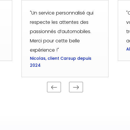
"Un service personnalisé qui
"
respecte les attentes des
v
passionnés d’automobiles.
t
Merci pour cette belle
a
A
expérience !"
Nicolas, client Carsup depuis
2024