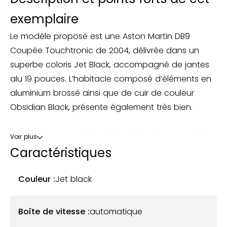
exemplaire
Le modèle proposé est une Aston Martin DB9
Coupée Touchtronic de 2004, délivrée dans un
superbe coloris Jet Black, accompagné de jantes
alu 19 pouces. L’habitacle composé d’éléments en
aluminium brossé ainsi que de cuir de couleur
Obsidian Black, présente également très bien.
La voiture comptabilise 86000 kilomètres et affiche
Voir plus
un très bon état général. Elle a bénéficié
Caractéristiques
d’entretiens scrupuleux et réguliers et représente
une excellente occasion d’acquérir une voiture au
Couleur :
Jet black
charme éternel qui deviendra dans un futur proche
un objet collector.
Boîte de vitesse :
automatique