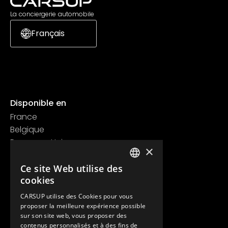
La conciergerie automobile
Français
Disponible en
France
Belgique
Royaume Uni
×
Suisse
Ce site Web utilise des
Contact
FRENCH
cookies
+33 1 89 47 00 43
ENGLISH
contact@carsup.io
CARSUP utilise des Cookies pour vous
proposer la meilleure expérience possible
Page contact
sur son site web, vous proposer des
contenus personnalisés et à des fins de