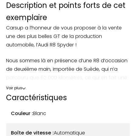
Description et points forts de cet
exemplaire
Carsup a l’honneur de vous proposer à la vente
une des plus belles GT de la production
automobile, l’Audi R8 Spyder !
Nous sommes là en présence d’une R8 d’occasion
de deuxième main, importée de Suède, qui n’a
parcouru que 62 000 kilomètres, ce qui en fait une
option attrayante pour les acheteurs à la
Voir plus
recherche d’un véhicule puissant et bien entretenu.
Caractéristiques
L’entretien régulier de la voiture chez Audi garantit
son état de fonctionnement exceptionnel. La
Couleur :
Blanc
voiture est dotée d’un historique limpide et toutes
les factures depuis sa première immatriculation
Boîte de vitesse :
Automatique