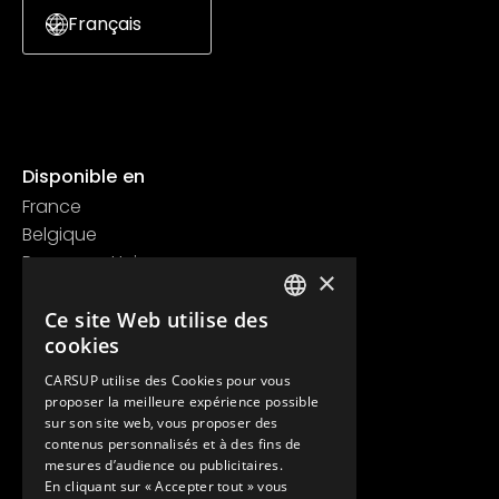
Français
Disponible en
France
Belgique
Royaume Uni
×
Suisse
Ce site Web utilise des
Contact
FRENCH
cookies
+33 1 89 47 00 43
ENGLISH
contact@carsup.io
CARSUP utilise des Cookies pour vous
proposer la meilleure expérience possible
Page contact
sur son site web, vous proposer des
contenus personnalisés et à des fins de
Découvrir
mesures d’audience ou publicitaires.
En cliquant sur « Accepter tout » vous
Nos Conciergeries