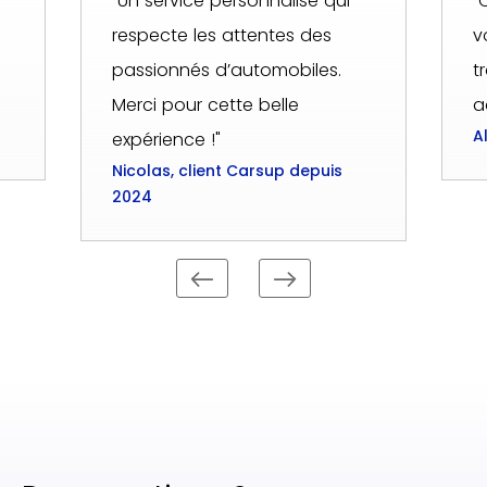
"Un service personnalisé qui
"
respecte les attentes des
v
passionnés d’automobiles.
t
Merci pour cette belle
a
A
expérience !"
Nicolas, client Carsup depuis
2024