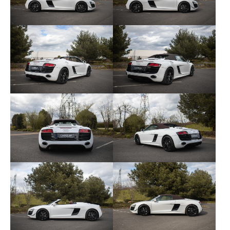
- Ouverture portail « Homelink »
- Pack éclairage
- Pack rangement
- Audi parking système plus
- Jantes 10 branches en Y
- Freins céramique
- Magnetic ride...