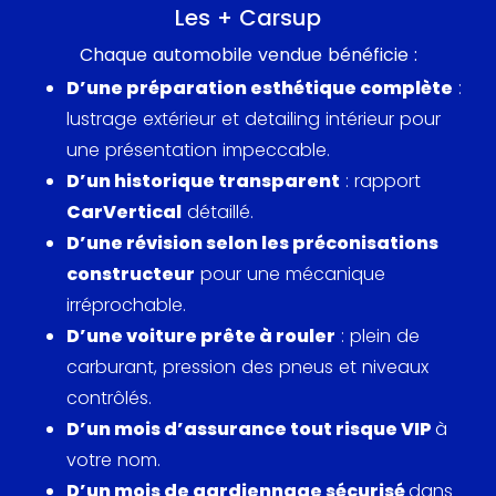
d’une suspension ajustable, offrant un
Les + Carsup
comportement routier phénoménal.
Chaque automobile vendue bénéficie :
D’une préparation esthétique complète
:
Cependant, cette R8 ne se contente pas de
lustrage extérieur et detailing intérieur pour
performances extrêmes, elle est également
une présentation impeccable.
équipée d’une multitude de fonctionnalités haut
D’un historique transparent
: rapport
de gamme, qui assurent un confort et une
CarVertical
détaillé.
commodité sans pareil.
D’une révision selon les préconisations
constructeur
pour une mécanique
Et que dire de son design extérieur ? Avec ses
irréprochable.
lignes aérodynamiques et son très beau capot
D’une voiture prête à rouler
: plein de
moteur qui laisse entrevoir le moteur V10, cette
carburant, pression des pneus et niveaux
voiture de sport décapotable est tout simplement
contrôlés.
sublime. L’intérieur est tout aussi bien dessiné,
D’un mois d’assurance tout risque VIP
à
luxueux, mêlant les matériaux nobles, avec des
votre nom.
sièges sport du plus bel effet.
D’un mois de gardiennage sécurisé
dans