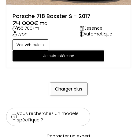
Porsche 718 Boxster S - 2017
74 000
€
TTC
55 700
km
Essence
Lyon
Automatique
Voir véhicule
Je suis intéressé
Charger plus
Vous recherchez un modèle
spécifique ?
Contacter un expert