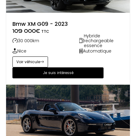
Bmw XM G09 - 2023
109 000
€
TTC
Hybride
30 000
km
rechargeable
essence
Nice
Automatique
Voir véhicule
Je suis intéressé