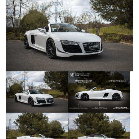
Principales options :
- Sièges électriques
- Sièges Chauffants
- Cuir Nappa fin
- Cuir étendu
- Application decorative carbone
- Bang&Olufsen sound system
- Audi Music Interface