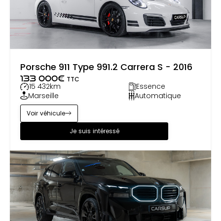
Porsche 911 Type 991.2 Carrera S - 2016
133 000
€
TTC
15 432
km
Essence
Marseille
Automatique
Voir véhicule
Je suis intéressé