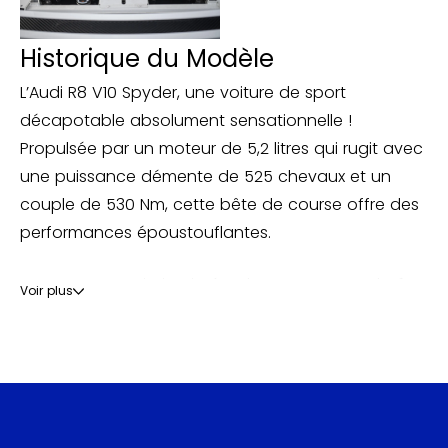
Historique du Modèle
L’Audi R8 V10 Spyder, une voiture de sport
décapotable absolument sensationnelle !
Propulsée par un moteur de 5,2 litres qui rugit avec
une puissance démente de 525 chevaux et un
couple de 530 Nm, cette bête de course offre des
performances époustouflantes.
Avec sa transmission intégrale Quattro et sa boîte
Voir plus
de vitesses robotisée à 6 rapports, la R8 V10 Spyder
peut accélérer de 0 à 100 km/h en un temps
fulgurant de seulement 4,1 secondes, atteignant
une vitesse maximale vertigineuse de 313 km/h. Elle
est également équipée de freins en céramique et