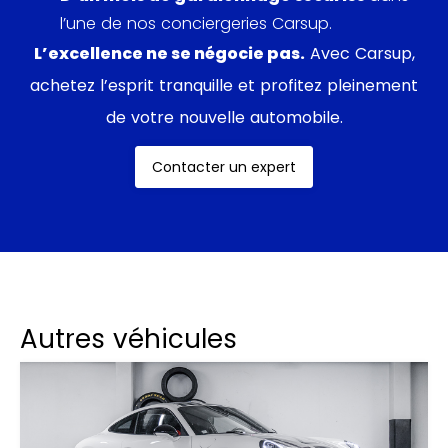
En résumé, l’Audi R8 Spyder V10 est une voiture de
l’une de nos conciergeries Carsup.
sport décapotable véritablement époustouflante,
L’excellence ne se négocie pas.
Avec Carsup,
offrant des performances à couper le souffle, un
achetez l’esprit tranquille et profitez pleinement
confort de haut niveau et un design ravageur.
de votre nouvelle automobile.
Contacter un expert
Autres véhicules