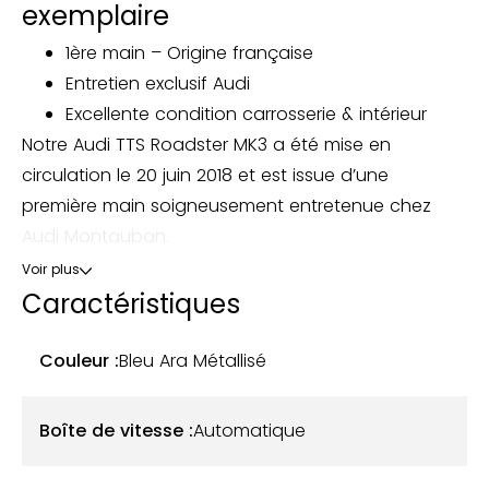
exemplaire
1ère main – Origine française
Entretien exclusif Audi
Excellente condition carrosserie & intérieur
Notre Audi TTS Roadster MK3 a été mise en
circulation le 20 juin 2018 et est issue d’une
première main soigneusement entretenue chez
Audi Montauban.
Voir plus
Cet exemplaire se distingue par une teinte Bleu Ara
Caractéristiques
Métallisé, associée à une capote noire et un
intérieur en cuir noir. Son état général est excellent,
Couleur :
Bleu Ara Métallisé
aussi bien pour la carrosserie que pour l’intérieur et
l’instrumentation de bord.
Boîte de vitesse :
Automatique
Sous le capot, ce roadster est propulsé par un 2.0