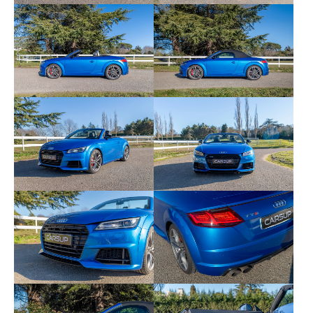
Audi Drive Select (Permet le réglage du mode
de conduite)
Audi Magnetic Ride
Audi Parking System: facilite le stationnement
à l'aide d'un signal sonore indiquant la
distance AR
Audi Singleframe calandre en gris platine
avec doubles entretoises horizontales style
aluminium et emblème TTS
Audi Virtual Cockpit
Blocage électronique de différentiel EDS
Boîtiers de rétroviseurs extérieurs en style
aluminium
Ciel de pavillon en tissu Gris roche
Climatisation automatique Confort
Diffuseur AR en gris platine avec bordure style