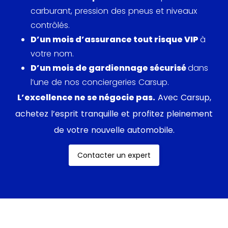
carburant, pression des pneus et niveaux
2023, marquant la fin de la lignée TT après 662 762
contrôlés.
unités fabriquées. Une page se tourne pour Audi,
D’un mois d’assurance tout risque VIP
à
qui met fin à un modèle emblématique.
votre nom.
D’un mois de gardiennage sécurisé
dans
l’une de nos conciergeries Carsup.
L’excellence ne se négocie pas.
Avec Carsup,
achetez l’esprit tranquille et profitez pleinement
de votre nouvelle automobile.
Contacter un expert