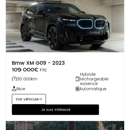
Bmw XM G09 - 2023
109 000
€
TTC
Hybride
30 000
km
rechargeable
essence
Nice
Automatique
Voir véhicule
Je suis intéressé