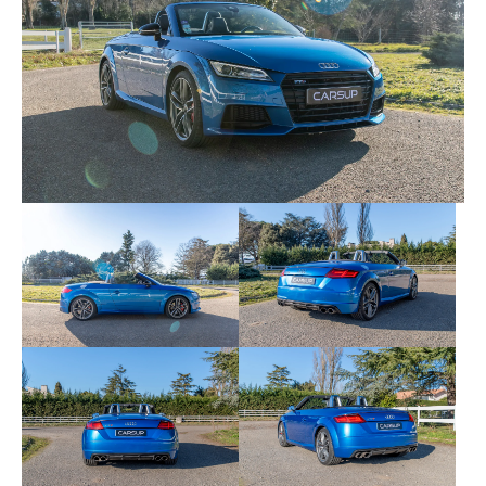
déverrouillage
Boitiers de rétroviseurs extérieurs en noir
brillant
Caméra de recul
Etriers de freins peints en rouge
Jantes Audi Sport en aluminium coulé 19" style
5 branches doubles finition titane mat polies
brillant avec pneus 245/35 R19
Peinture Cristal
Aileron AR télescopique à commande
automatique ou manuelle par bouton
Applications décoratives en Aluminium brossé
mat
Applications sur éléments de l'habitacle de
couleur peinture laquée anthracite
Audi Active Lane Assist