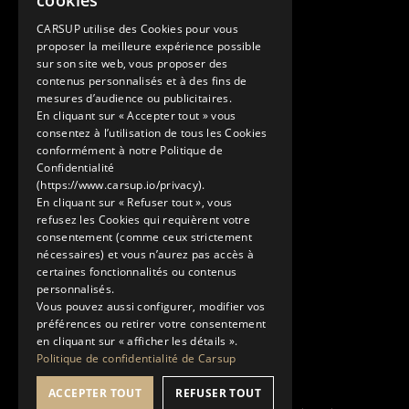
cookies
+33 1 89 47 00 43
ENGLISH
contact@carsup.io
CARSUP utilise des Cookies pour vous
proposer la meilleure expérience possible
Page contact
sur son site web, vous proposer des
contenus personnalisés et à des fins de
Découvrir
mesures d’audience ou publicitaires.
En cliquant sur « Accepter tout » vous
Nos Conciergeries
consentez à l’utilisation de tous les Cookies
Nos services
conformément à notre Politique de
Le Showroom
Confidentialité
(https://www.carsup.io/privacy).
L'univers Carsup
En cliquant sur « Refuser tout », vous
Le carnet de route
refusez les Cookies qui requièrent votre
En savoir plus
consentement (comme ceux strictement
nécessaires) et vous n’aurez pas accès à
Mentions légales
certaines fonctionnalités ou contenus
Politique de confidentialité
personnalisés.
Conditions générales d'utilisation
Vous pouvez aussi configurer, modifier vos
préférences ou retirer votre consentement
en cliquant sur « afficher les détails ».
Politique de confidentialité de Carsup
ACCEPTER TOUT
REFUSER TOUT