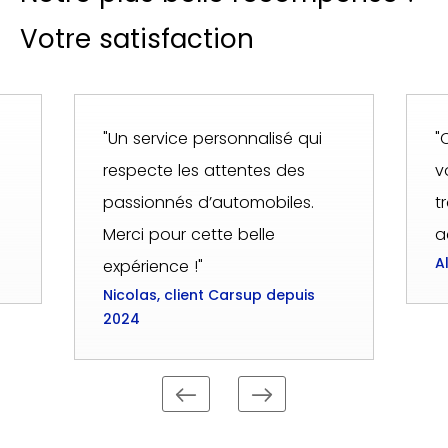
Votre satisfaction
"Un service personnalisé qui
"
respecte les attentes des
v
passionnés d’automobiles.
t
Merci pour cette belle
a
A
expérience !"
Nicolas, client Carsup depuis
2024