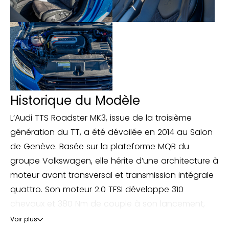
Sorties d'échappement à double flux 2
embouts chromés ovales à gauche et à
droite
Style aluminium étendu à l'intérieur avec
pédalier et repose-pied en acier inoxydable
Système Start & Stop Tapis complémentaires
à l'AV
Historique du Modèle
Transmission intégrale permanente Quattro
Trappe à carburant en aluminium avec
L’Audi TTS Roadster MK3, issue de la troisième
estampillage TT
génération du TT, a été dévoilée en 2014 au Salon
Volant Sport TTS contour en cuir
de Genève. Basée sur la plateforme MQB du
multifonctions plus style 3 branches aplati en
groupe Volkswagen, elle hérite d’une architecture à
bas avec emblème TTS surpiqûres spécifiques
moteur avant transversal et transmission intégrale
s et palettes de changement de vitesses
quattro. Son moteur 2.0 TFSI développe 310
avec S Tronic
chevaux et 380 Nm de couple à son lancement,
Xénon Plus incluant bande homogène des
puis 320 chevaux à partir de 2021.
Voir plus