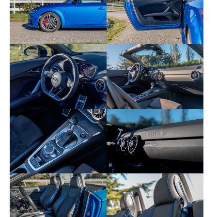
aluminium
Eléments de l'habitacle de couleur peinture au
quartz anthracite
Etriers de freins laqués noir avec inscription
TTS
Fixation Isofix pour sièges AR
Moulures de seuils de portes avec insert en
aluminium et inscription TTS
Navigation MMI Plus avec MMI Touch: Système
de navigation
Pommeau du levier/sélecteur de vitesses style
aluminium avec emblème TTS
Selleries en Alcantara/cuir noir ou gris rotor
avec piquage en losange et estampillage S
Sièges AV Sport S avec appui lombaire à 4
axes réglables électriquement