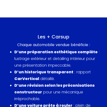
feux diurnes à LED et éclairage tout temps
Le TT, dont la production s’est étendue de 1998 à
2023, doit son nom à la célèbre course de l’Isle of
Man TT, où NSU, ancêtre d’Audi, a connu des
succès en compétition. La troisième génération du
TT est entièrement fabriquée en Hongrie,
Les + Carsup
contrairement aux précédentes, qui utilisaient des
Chaque automobile vendue bénéficie :
carrosseries produites à Ingolstadt.
D’une préparation esthétique complète
:
lustrage extérieur et detailing intérieur pour
Le TTS Roadster reprend des éléments stylistiques
une présentation impeccable.
du concept Audi Allroad Shooting Brake de 2014.
D’un historique transparent
: rapport
Son design est signé J Mays et Freeman Thomas,
CarVertical
détaillé.
avec des commandes de climatisation intégrées
D’une révision selon les préconisations
aux aérateurs.
constructeur
pour une mécanique
irréprochable.
En 2019, l’Audi TTS est mise à jour avec 306 chevaux
D’une voiture prête à rouler
: plein de
et 400 Nm de couple. Elle est produite jusqu’en