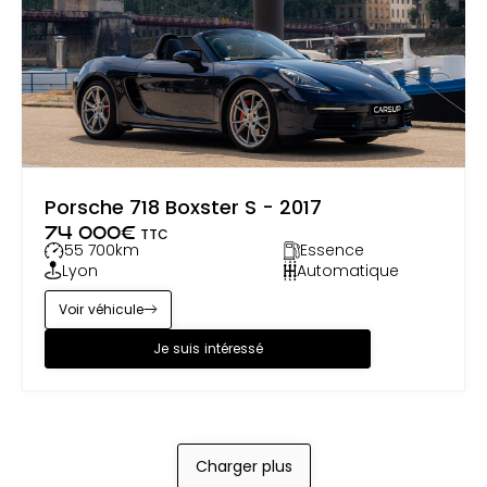
Porsche 718 Boxster S - 2017
74 000
€
TTC
55 700
km
Essence
Lyon
Automatique
Voir véhicule
Je suis intéressé
Charger plus