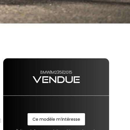
BMW
|
M235i
|
2015
VENDUE
Ce modèle m’intéresse
Ce modèle m’intéresse
E