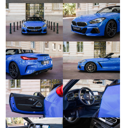
- Calandre Mesheffect
- Shadow Line brillant BMW Individual
- Sellerie cuir Vernasca / Alcantara« schwarz »
avec surpiqures décoratives bleues
- Tableau de bord en Sensatec
- Inserts décoratifs M aluminium Tetragon
- Ceintures de sécurité noires avec liserés aux
couleurs M
- Eclairage d’ambiance