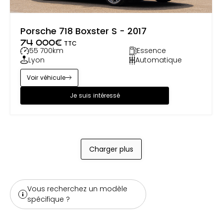
Porsche 718 Boxster S - 2017
74 000
€
TTC
55 700
km
Essence
Lyon
Automatique
Voir véhicule
Je suis intéressé
Charger plus
Vous recherchez un modèle
spécifique ?