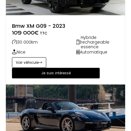
Bmw XM G09 - 2023
109 000
€
TTC
Hybride
30 000
km
rechargeable
essence
Nice
Automatique
Voir véhicule
Je suis intéressé