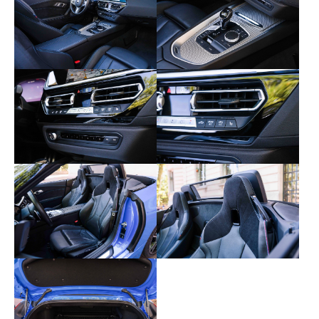
- Seuils de portes avec inscription M40i
- Ecran tactile 12.3’’ avec fonction d’écran
partagé
- Controler i-Drive
- Apple Carplay, Android Auto
- Commandes vocales
- Système audio Harman Kardon de 408 W et
12haut-parleurs / Tuner numérique DAB
- Climatisation automatiques bi-zones
- Filet anti-remous