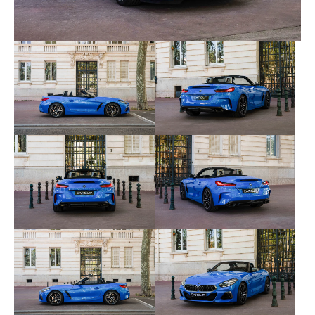
n'est à prévoir.
Voici les options et équipements dont dispose cet
exemplaire :
- Jantes en alliage léger 19’’ style 799 M bi-color
noires à rayons doubles
- Kit aérodynamique M Sport
- Freins M Sport bleus
- Badges latéraux M sur les flancs
- Omission sigle à l’arrière
- Diffuseur arrière en Dark Shadow