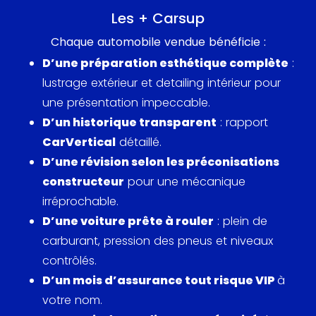
Z4 partage sa plateforme avec la Toyota Supra,
Les + Carsup
un point d'excitation et de discussion parmi les
Chaque automobile vendue bénéficie :
passionnés de voitures étant donné les
D’une préparation esthétique complète
:
patrimoines différents des deux marques dans la
lustrage extérieur et detailing intérieur pour
fabrication de voitures de sport. L'ingénierie
une présentation impeccable.
partagée n'a pas seulement amélioré la
D’un historique transparent
: rapport
dynamique de performance, mais a également
CarVertical
détaillé.
suscité la curiosité sur les influences des deux
D’une révision selon les préconisations
marques visibles dans les deux véhicules.
constructeur
pour une mécanique
L'expertise de BMW en matière de réglages de
irréprochable.
moteurs combinée à la précision de Toyota pour
D’une voiture prête à rouler
: plein de
offrir une conduite équilibrée a fait de la Z4 M40i
carburant, pression des pneus et niveaux
une concurrente redoutable sur le marché des
contrôlés.
voitures de sport de luxe.
D’un mois d’assurance tout risque VIP
à
votre nom.
Ce modèle n'était pas seulement question de