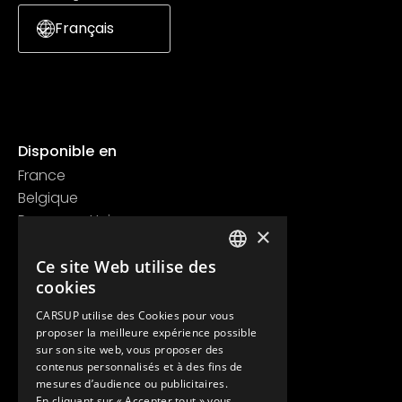
Français
Disponible en
France
Belgique
Royaume Uni
×
Suisse
Ce site Web utilise des
Contact
FRENCH
cookies
+33 1 89 47 00 43
ENGLISH
contact@carsup.io
CARSUP utilise des Cookies pour vous
proposer la meilleure expérience possible
Page contact
sur son site web, vous proposer des
contenus personnalisés et à des fins de
Découvrir
mesures d’audience ou publicitaires.
En cliquant sur « Accepter tout » vous