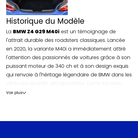
- Différentiel autobloquant M Sport
Historique du Modèle
- Suspensions Select Drive M
La
BMW Z4 G29 M40i
est un témoignage de
l'attrait durable des roadsters classiques. Lancée
- Park Assist : stationnement semi-automatique
en 2020, la variante M40i a immédiatement attiré
l'attention des passionnés de voitures grâce à son
puissant moteur de 340 ch et à son design exquis
qui renvoie à l'héritage légendaire de BMW dans les
véhicules sportifs décapotables. Cette itération
était particulièrement remarquable pour avoir
Voir plus
ramené la Z4 à ses racines consistant à offrir le
plaisir de conduire à une époque de plus en plus
dominée par les SUV et les berlines compactes.
Développée en collaboration avec Toyota, la G29