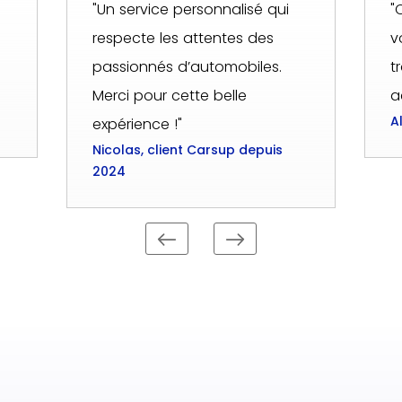
"Un service personnalisé qui
"
respecte les attentes des
v
passionnés d’automobiles.
t
Merci pour cette belle
a
A
expérience !"
Nicolas, client Carsup depuis
2024