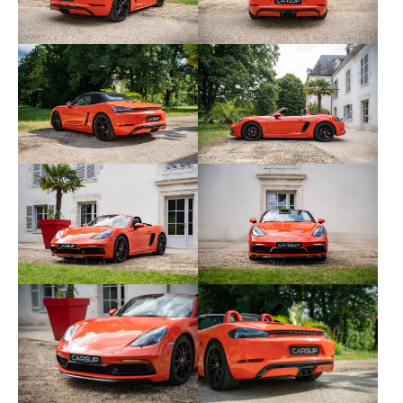
- IXHM Insert de console centrale en carbone
- IXWC Inserts de panneau de porte en
carbone
- I250 Boîte de vitesse PDK à 7 rapports
- I260 Rétroviseurs extérieurs à anti-
éblouissement automatique (P13)
- I268 Capteur de pluie (P13)
- I276 Rétroviseur intérieur à anti-
éblouissement automatique (P13)
- I342 Sièges chauffants