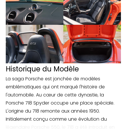
- I658 Assistance de direction Servotronic Plus
- I748 Rétroviseurs extérieurs rabattables
électriquement
- I7I2Porsche Vehicle Tracking System Plus
(PVTS Plus)
- I7UG Module de navigation étendue pour
Historique du Modèle
PCM
La saga Porsche est jonchée de modèles
- IQH1 Commande vocale
emblématiques qui ont marqué l'histoire de
l'automobile. Au cœur de cette dynastie, la
- I981 Garnissage cuir étendu
Porsche 718 Spyder occupe une place spéciale.
L'origine du 718 remonte aux années 1950.
- I991 Airbag volant en cuir
Initialement conçu comme une évolution du
légendaire Porsche 550, le 718 a été introduit en