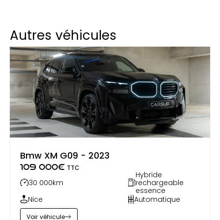
Autres véhicules
Bmw XM G09 - 2023
109 000
€
TTC
Hybride
30 000
km
rechargeable
essence
Nice
Automatique
Voir véhicule