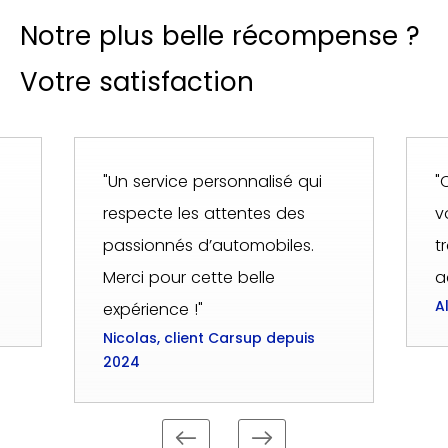
Notre plus belle récompense ?
Votre satisfaction
"Un service personnalisé qui
"
respecte les attentes des
v
passionnés d’automobiles.
t
Merci pour cette belle
a
A
expérience !"
Nicolas, client Carsup depuis
2024