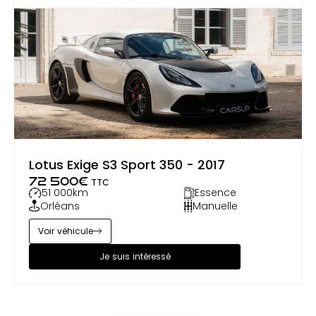
Lotus Exige S3 Sport 350 - 2017
72 500
€
TTC
51 000
km
Essence
Orléans
Manuelle
Voir véhicule
Je suis intéressé