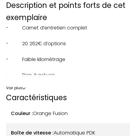
Description et points forts de cet
exemplaire
- Carnet d’entretien complet
- 20 262€ d’options
- Faible kilométrage
- Rien à prévoir
Voir plus
Notre Porsche 718 Boxster GTS, avec seulement 22
Caractéristiques
500 km au compteur, a été mise en circulation le 18
juin 2018 en Italie avant d'être importée en France
Couleur :
Orange Fusion
en juin 2022 par son propriétaire actuel.
Ce modèle se présente dans une rare teinte
Boîte de vitesse :
Automatique PDK