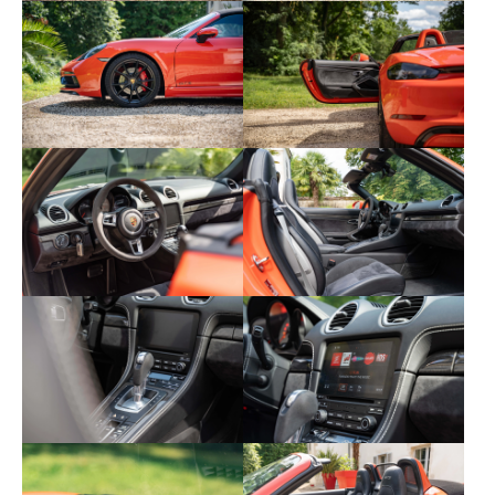
- I454 Régulateur de vitesse
- I534 Alarme périmétrique et volumétrique
- I567 Pare-brise teinté dégradé
- I573 Climatisation automatique bi-zone
- I581 Filet de rangement aux pieds du
passager option gratuite
- I583 Pack fumeur (cendrier et allume-
cigare)
- I636 Assistance parking avant et arrière
avec indications graphiques