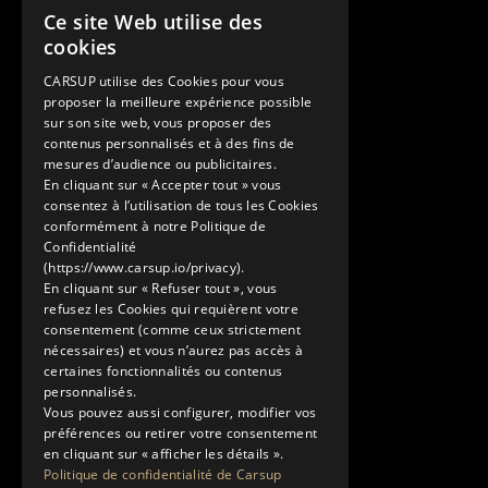
Ce site Web utilise des
Contact
FRENCH
cookies
+33 1 89 47 00 43
ENGLISH
contact@carsup.io
CARSUP utilise des Cookies pour vous
proposer la meilleure expérience possible
Page contact
sur son site web, vous proposer des
contenus personnalisés et à des fins de
Découvrir
mesures d’audience ou publicitaires.
En cliquant sur « Accepter tout » vous
Nos Conciergeries
consentez à l’utilisation de tous les Cookies
Nos services
conformément à notre Politique de
Le Showroom
Confidentialité
(https://www.carsup.io/privacy).
L'univers Carsup
En cliquant sur « Refuser tout », vous
Le carnet de route
refusez les Cookies qui requièrent votre
En savoir plus
consentement (comme ceux strictement
nécessaires) et vous n’aurez pas accès à
Mentions légales
certaines fonctionnalités ou contenus
Politique de confidentialité
personnalisés.
Conditions générales d'utilisation
Vous pouvez aussi configurer, modifier vos
préférences ou retirer votre consentement
en cliquant sur « afficher les détails ».
Politique de confidentialité de Carsup