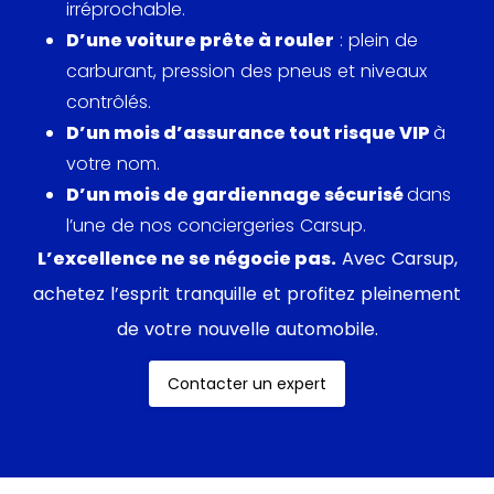
irréprochable.
Boxster GTS conserve la même motorisation avec
D’une voiture prête à rouler
: plein de
- IXNS Coques de colonne de direction en cuir
2.5 L de cylindrée. Cette version 718 développe 365
carburant, pression des pneus et niveaux
chevaux, soit 15 de plus que la Boxster S et atteint
- IXXB Baguettes de seuil de porte en acier
contrôlés.
les 290 km/h de vitesse maximale.
spécial, illuminées
D’un mois d’assurance tout risque VIP
à
votre nom.
- IXES Pré-équipement baguettes de seuil de
D’un mois de gardiennage sécurisé
dans
porte éclairées
l’une de nos conciergeries Carsup.
L’excellence ne se négocie pas.
Avec Carsup,
achetez l’esprit tranquille et profitez pleinement
de votre nouvelle automobile.
Contacter un expert