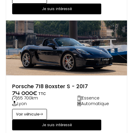
Je suis intéressé
Porsche 718 Boxster S - 2017
74 000
€
TTC
55 700
km
Essence
Lyon
Automatique
Voir véhicule
Je suis intéressé