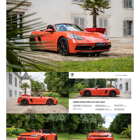
exemplaire :
- M2A Peinture spéciale
- I088 Pack intérieur GTS (surpiqûres en
couleur contrastante)
- I026 Fond du compte-tours Craie
- I557 Ceintures de sécurité en couleur
contrastante
- I810 Tapis de sol avec signature Porsche
- IXGB Baguettes de planche de bord en
carbone