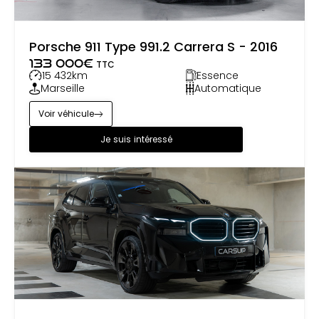
Porsche 911 Type 991.2 Carrera S - 2016
133 000
€
TTC
15 432
km
Essence
Marseille
Automatique
Voir véhicule
Je suis intéressé