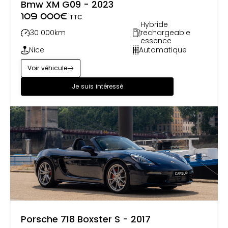
Bmw XM G09 - 2023
109 000
€
TTC
Hybride
30 000
km
rechargeable
essence
Nice
Automatique
Voir véhicule
Je suis intéressé
Porsche 718 Boxster S - 2017