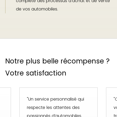
complète des processus d'achat et de vente
de vos automobiles.
Notre plus belle récompense ?
Votre satisfaction
"Un service personnalisé qui
"
respecte les attentes des
v
passionnés d’automobiles.
t