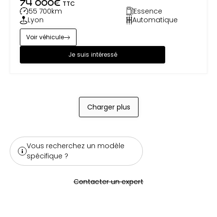
74 000
€
TTC
55 700
km
Essence
Lyon
Automatique
Voir véhicule
Je suis intéressé
Charger plus
Vous recherchez un modèle
spécifique ?
Contacter un expert