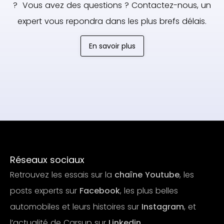
? Vous avez des questions ? Contactez-nous, un
expert vous repondra dans les plus brefs délais.
En savoir plus
Réseaux sociaux
Retrouvez les essais sur la
chaîne Youtube
, les
posts experts sur
Facebook
, les plus belles
automobiles et leurs histoires sur
Instagram
, et
l’actualité de Carsup sur
Linkedin
.