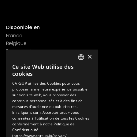
Disponible en
France
Belgique
Royaume Uni
×
Suisse
Contact
Ce site Web utilise des
FRENCH
cookies
+33 1 89 47 00 43
ENGLISH
contact@carsup.io
CARSUP utilise des Cookies pour vous
proposer la meilleure expérience possible
Page contact
sur son site web, vous proposer des
contenus personnalisés et à des fins de
Découvrir
mesures d’audience ou publicitaires.
En cliquant sur « Accepter tout » vous
Nos Conciergeries
consentez à l’utilisation de tous les Cookies
Nos services
conformément à notre Politique de
Le Showroom
Confidentialité
(https://www.carsup.io/privacy).
L'univers Carsup