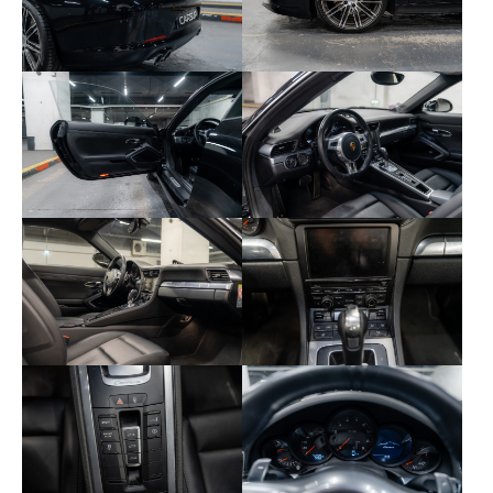
• 658 – Servotronic Plus
• XLF – Sorties d’échappement sport
• QJ4 – Entourage de vitres finition aluminium
brillante
Avec son entretien irréprochable, sa faible
utilisation et sa configuration sobre et exclusive,
cette Porsche 911 Type 991.1 Black Edition illustre
parfaitement le raffinement et l’équilibre propres à
cette série limitée, déjà convoitée par les amateurs
de 911 intemporelles.