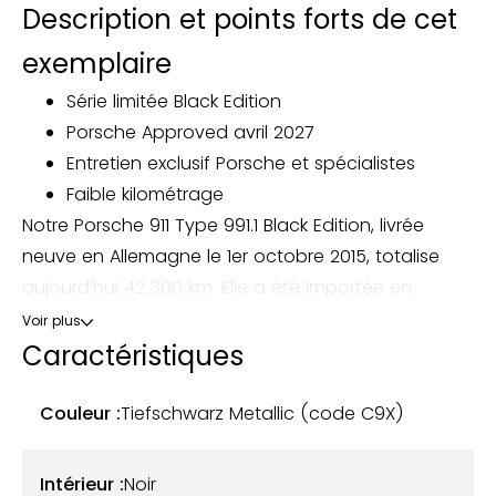
Description et points forts de cet
exemplaire
Série limitée Black Edition
Porsche Approved avril 2027
Entretien exclusif Porsche et spécialistes
Faible kilométrage
Notre Porsche 911 Type 991.1 Black Edition, livrée
neuve en Allemagne le 1er octobre 2015, totalise
aujourd’hui 42 300 km. Elle a été importée en
France, où elle a changé de propriétaire en avril
Voir plus
2025.
Caractéristiques
Présentée dans la teinte Tiefschwarz Metallic
Couleur :
Tiefschwarz Metallic (code C9X)
(code C9X), associée à un intérieur en cuir noir,
cette 911 arbore une allure à la fois sportive et
Intérieur :
Noir