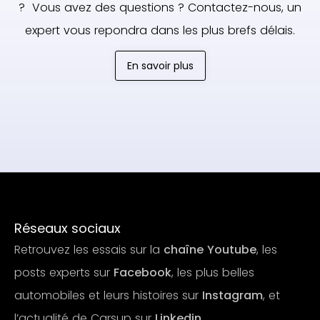
? Vous avez des questions ? Contactez-nous, un
expert vous repondra dans les plus brefs délais.
En savoir plus
Réseaux sociaux
Retrouvez les essais sur la
chaîne Youtube
, les
posts experts sur
Facebook
, les plus belles
automobiles et leurs histoires sur
Instagram
, et
l’actualité de Carsup sur
Linkedin
.