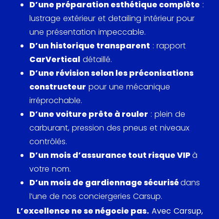
D’une préparation esthétique complète
:
compétiteurs tels que l'Audi R8 V8 et la Jaguar F-
lustrage extérieur et detailing intérieur pour
Type, renforçant la réputation de Porsche pour sa
une présentation impeccable.
combinaison de luxe et de haute performance.
D’un historique transparent
: rapport
CarVertical
détaillé.
D’une révision selon les préconisations
L'impact de la Black Edition s'étendait au-delà des
constructeur
pour une mécanique
magazines automobiles pour toucher les médias
irréprochable.
grand public. Son extérieur noir élégant l'a rendue
D’une voiture prête à rouler
: plein de
populaire pour
des sessions de photographies
carburant, pression des pneus et niveaux
mode
et des apparitions dans des salons
contrôlés.
automobiles de renom. Bien que ce modèle n’ait
D’un mois d’assurance tout risque VIP
à
pas marqué de grande présence dans les films ou
votre nom.
séries télévisées majeures, sa présence dans
les
D’un mois de gardiennage sécurisé
dans
salons de l'auto
et les événements de voitures en
l’une de nos conciergeries Carsup.
vedette l’a maintenu sous les feux des projecteurs.
L’excellence ne se négocie pas.
Avec Carsup,
En outre, posséder une Black Edition est devenu