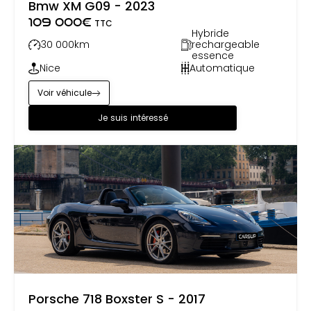
cœurs des passionnés à travers le monde.
Bmw XM G09 - 2023
109 000
€
TTC
Hybride
30 000
km
rechargeable
essence
Nice
Automatique
Voir véhicule
Je suis intéressé
Porsche 718 Boxster S - 2017