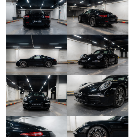
• ZBS – Fonds de compteur chrono noirs
• 140 – Suspension dynamique du moteur (PADM)
• 170 – Pack acoustique RDIM
• ASE – Rétroviseurs intérieur et extérieurs avec
fonction anti-éblouissement automatique
• ASL – Verre de rétroviseur gauche asphérique
• ASR – Verre de rétroviseur extérieur droit convexe
• 250 – Boîte PDK
• 342 – Sièges chauffants
• 426 – Essuie-glace de lunette arrière
• 429 – Jantes 911 Turbo 20 pouces
• 454 – Régulateur de vitesse (Tempomat)
• 635 – Rétroviseurs extérieurs rabattables
électriquement
• 639 – Pack Sport Chrono Plus
• 651 – Toit coulissant/relevable électrique