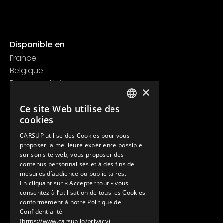
Disponible en
France
Belgique
Royaume Uni
×
Suisse
Contact
Ce site Web utilise des
FRENCH
cookies
+33 1 89 47 00 43
ENGLISH
contact@carsup.io
CARSUP utilise des Cookies pour vous
proposer la meilleure expérience possible
Page contact
sur son site web, vous proposer des
contenus personnalisés et à des fins de
Découvrir
mesures d’audience ou publicitaires.
En cliquant sur « Accepter tout » vous
Nos Conciergeries
consentez à l’utilisation de tous les Cookies
Nos services
conformément à notre Politique de
Le Showroom
Confidentialité
(https://www.carsup.io/privacy).
L'univers Carsup