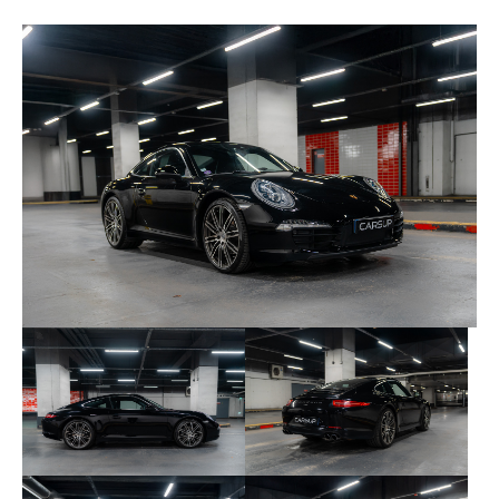
• 04/2025 à 32 390 km – Centre Porsche Lyon
Les consommables sont en très bon état général.
Aucune modification, réparation ou remplacement
d’éléments n’a été effectué sur cet exemplaire.
Cette 911 Black Edition est accompagnée de son
carnet d’entretien, de ses factures, du certificat de
situation administrative, du contrôle technique, et
du rapport CarVertical (disponible sur demande).
Deux clés sont fournies.
Voici les principales options et équipements dont
dispose cet exemplaire :
• 013 – Version « Black Edition »
• ZB – Fonds de compteur noirs