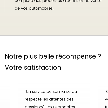
complète des processus d'achat et de vente
de vos automobiles.
Notre plus belle récompense ?
Votre satisfaction
"Un service personnalisé qui
"
respecte les attentes des
v
passionnés d’automobiles.
t