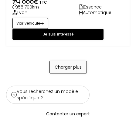
74 000
€
TTC
55 700
km
Essence
Lyon
Automatique
Voir véhicule
Je suis intéressé
Charger plus
Vous recherchez un modèle
spécifique ?
Contacter un expert