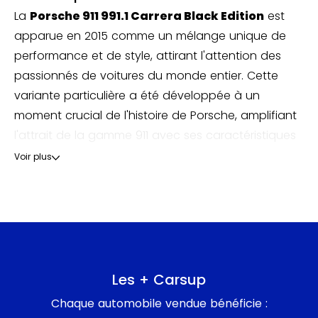
La
Porsche 911 991.1 Carrera Black Edition
est
apparue en 2015 comme un mélange unique de
performance et de style, attirant l'attention des
passionnés de voitures du monde entier. Cette
variante particulière a été développée à un
moment crucial de l'histoire de Porsche, amplifiant
l'attrait de la gamme 911 avec ses caractéristiques
exclusives et sa finition noire captivante.
Voir plus
Savoir-faire et élégance :
En tant que modèle
distinctif de la génération 991.1, la Black Edition
n'était pas seulement un joli visage ; elle était
équipée d'un moteur flat-six de 3,4 litres produisant
Les + Carsup
un respectable 350 ch. Cette motorisation lui
Chaque automobile vendue bénéficie :
permettait de rivaliser sévèrement avec des