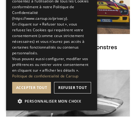
consentez à l’utilisation de tous les Cookies
conformément à notre Politique de
Confidentialité
(https://www.carsup.io/privacy).
En cliquant sur « Refuser tout », vous
refusez les Cookies qui requièrent votre
consentement (comme ceux strictement
Brèves de passion
nécessaires) et vous n’aurez pas accès à
Nicolas Materazzi : Le père des monstres
certaines fonctionnalités ou contenus
personnalisés.
sacrés
Vous pouvez aussi configurer, modifier vos
préférences ou retirer votre consentement
Lire l'article
en cliquant sur « afficher les détails ».
Politique de confidentialité de Carsup
ACCEPTER TOUT
REFUSER TOUT
PERSONNALISER MON CHOIX