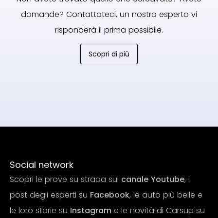
domande? Contattateci, un nostro esperto vi
risponderà il prima possibile.
Scopri di più
Social network
Scopri le prove su strada sul
canale Youtube
, i
post degli esperti su
Facebook
, le auto più belle e
le loro storie su
Instagram
e le novità di Carsup su