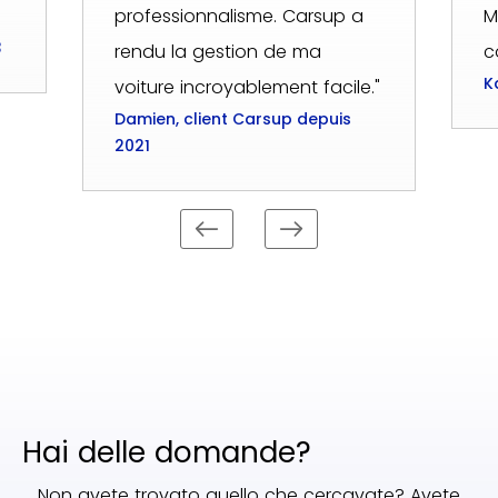
professionnalisme. Carsup a
M
3
rendu la gestion de ma
c
K
voiture incroyablement facile."
Damien, client Carsup depuis
2021
Hai delle domande?
Non avete trovato quello che cercavate? Avete