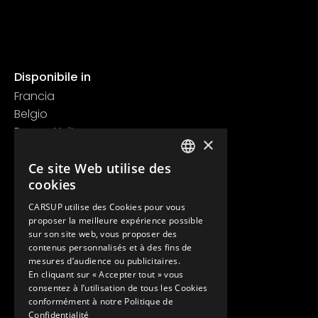
Disponibile in
Francia
Belgio
Regno Unito
×
Svizzera
Contatti
Ce site Web utilise des
FRENCH
cookies
+33 1 89 47 00 43
ENGLISH
contact@carsup.io
CARSUP utilise des Cookies pour vous
proposer la meilleure expérience possible
Pagina contatti
sur son site web, vous proposer des
contenus personnalisés et à des fins de
Scopri
mesures d’audience ou publicitaires.
En cliquant sur « Accepter tout » vous
Le nostre Conciergerie
consentez à l’utilisation de tous les Cookies
I nostri servizi
conformément à notre Politique de
Lo Showroom
Confidentialité