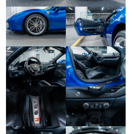
ELEV - Élévateur de suspension (Lift System)
EMPH - Ecusson surpiqué sur l'appui-tête
EXTC - Couleurs extérieures : BLU CORSA 422
FLMA - Surtapis colorés avec logo
FNEN - Équipement fonctionnel
HELE - High Emotion Low Emission (Système
Start & Stop)
INTC - Couleurs intérieures : NERO 8500 (Noir)
LANG - Livret d'utilisation en français
LOGO - Écussons "Scuderia Ferrari" sur les ailes
NDSP - Note pour usage interne
PAC3 - Caméras de parking avant et arrière
PAR2 - Capteurs de stationnement avant et
arrière
PDIS - Écran passager
PEXS - Bas de caisse sport