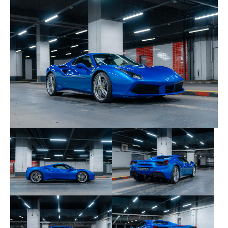
programme constructeur. Le véhicule dispose de
son carnet d’entretien.
Voici les derniers entretiens réalisés :
19/07/2018 – Charles Pozzi Levallois-Perret
10/07/2019 à 16 417 km – Charles Pozzi
Levallois-Perret
24/07/2020 à 16 580 km – Lecoq Bezons
15/11/2022 à 18 630 km – Charles Pozzi
Levallois-Perret
28/01/2025 à 21 723 km – Charles Pozzi
Levallois-Perret
27/02/2026 à 23 062 km – Lecoq Bezons
Les consommables sont en très bon état général.
Aucune modification ni remplacement d’éléments