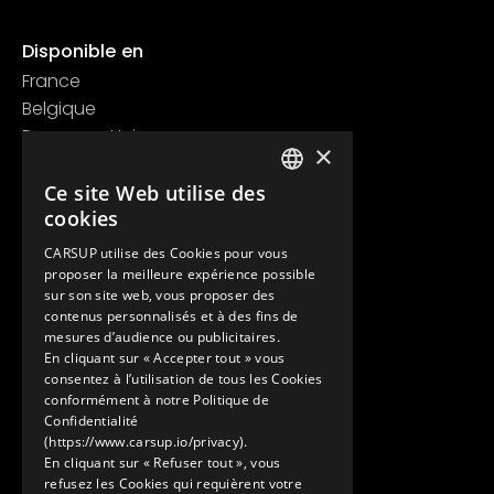
Disponible en
France
Belgique
Royaume Uni
×
Suisse
Contact
Ce site Web utilise des
FRENCH
cookies
+33 1 89 47 00 43
ENGLISH
contact@carsup.io
CARSUP utilise des Cookies pour vous
proposer la meilleure expérience possible
Page contact
sur son site web, vous proposer des
contenus personnalisés et à des fins de
Découvrir
mesures d’audience ou publicitaires.
En cliquant sur « Accepter tout » vous
Nos Conciergeries
consentez à l’utilisation de tous les Cookies
Nos services
conformément à notre Politique de
Le Showroom
Confidentialité
(https://www.carsup.io/privacy).
L'univers Carsup
En cliquant sur « Refuser tout », vous
Le carnet de route
refusez les Cookies qui requièrent votre