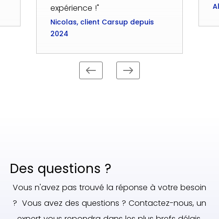
A
expérience !"
Nicolas, client Carsup depuis
2024
Des questions ?
Vous n'avez pas trouvé la réponse à votre besoin
? Vous avez des questions ? Contactez-nous, un
expert vous repondra dans les plus brefs délais.