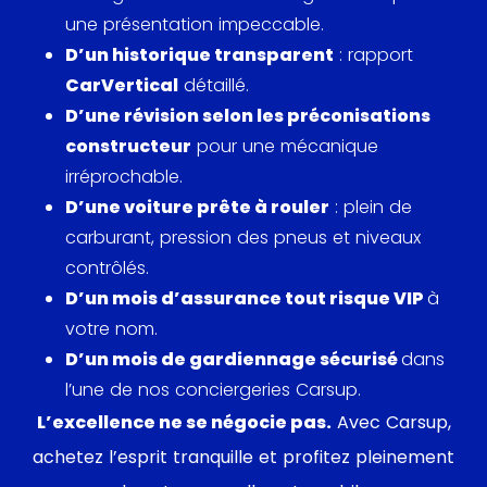
améliorant l'efficacité énergétique et la délivrance
une présentation impeccable.
de puissance. La voiture démontrait l'expertise de
D’un historique transparent
: rapport
Ferrari en créant une version décapotable aussi
CarVertical
détaillé.
rigide et performante que sa contrepartie coupé,
D’une révision selon les préconisations
la 488 GTB
.
constructeur
pour une mécanique
irréprochable.
Des rivales telles que la McLaren 650S Spider et la
D’une voiture prête à rouler
: plein de
Lamborghini Huracán Spyder ont offert une forte
carburant, pression des pneus et niveaux
concurrence, mais la 488 Spider s'est distinguée
contrôlés.
par ses capacités révolutionnaires et sa
D’un mois d’assurance tout risque VIP
à
conception sophistiquée. Ses performances sur
votre nom.
circuit, son maniement agile et un toit rigide
D’un mois de gardiennage sécurisé
dans
rétractable assisté électriquement transformant
l’une de nos conciergeries Carsup.
son allure en seulement 14 secondes, faisaient
L’excellence ne se négocie pas.
Avec Carsup,
partie des points forts adopté par les passionnés.
achetez l’esprit tranquille et profitez pleinement
Les critiques à travers le monde ont unanimement