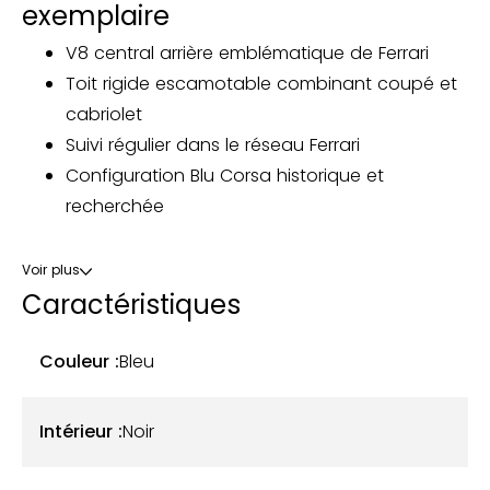
exemplaire
V8 central arrière emblématique de Ferrari
Toit rigide escamotable combinant coupé et
cabriolet
Suivi régulier dans le réseau Ferrari
Configuration Blu Corsa historique et
recherchée
Notre Ferrari 488 Spider, mise en circulation le 28
Voir plus
juin 2016, totalise aujourd’hui 23 147 km. D’origine
Caractéristiques
française, cet exemplaire est toujours immatriculé
en France et a connu deux propriétaires.
Couleur :
Bleu
Présentée dans la teinte 422 – Blu Corsa, associée
Intérieur :
Noir
à un intérieur 8500 – Nero, cette 488 Spider offre
une configuration à la fois élégante et fidèle à