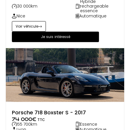
Hybride
30 000
km
rechargeable
essence
Nice
Automatique
Voir véhicule
Je suis intéressé
Porsche 718 Boxster S - 2017
74 000
€
TTC
55 700
km
Essence
Lyon
Automatique