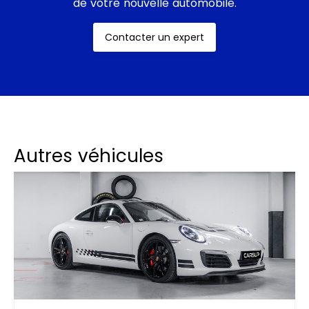
de votre nouvelle automobile.
salué la 488 Spider, avec les critiques automobiles
célèbres la classant dans les meilleures listes. Elle a
Contacter un expert
été immortalisée sur diverses plateformes ;
apparaissant dans des émissions comme
Top
Gear
, où elle a été louée pour sa vitesse fulgurante
et son style.
Avec son esthétique saisissante et ses
Autres véhicules
performances stupéfiantes, il n'est pas surprenant
que des célébrités telles que
Justin Bieber
et
J
Balvin
aient été aperçues au volant. Son attrait ne
réside pas seulement dans la vitesse ou le design,
mais dans la symphonie sensorielle qu’elle offre
tant au conducteur qu'au spectateur — un trait
distinctif de l'impact de la marque Ferrari.