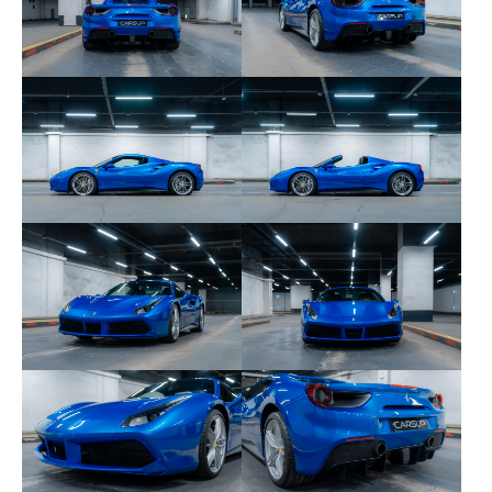
n’a été effectué sur ce véhicule.
Aucun frais n’est à prévoir.
Voici les équipements et options de cet exemplaire
:
AFS1 - Système de feux avant adaptatifs
CALA - Étriers de frein en aluminium
CIDL - Zone conducteur en fibre de carbone +
LEDs
CISK - Seuils de portes extérieurs en carbone
CRPT - Couleur des tapis : NERO 152 (Noir)
DEMO - Voiture de lancement
(Démonstration)
DEPK - Télémétrie Ferrari