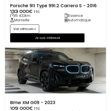
Porsche 911 Type 991.2 Carrera S - 2016
133 000
€
TTC
15 432
km
Essence
Marseille
Automatique
Voir véhicule
Je suis intéressé
Bmw XM G09 - 2023
109 000
€
TTC