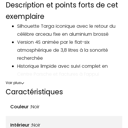
Description et points forts de cet
exemplaire
Silhouette Targa iconique avec le retour du
célèbre arceau fixe en aluminium brossé
Version 4S animée par le flat-six
atmosphérique de 3,8 litres à la sonorité
recherchée
Historique limpide avec suivi complet en
Centre Porsche et factures à l’appui
Faible kilométrage pour un exemplaire de 2014
Voir plus
Caractéristiques
Notre Porsche 911 Type 991 Targa 4S a été mise en
circulation le 10 septembre 2014 et totalise
Couleur :
Noir
aujourd’hui 45 385 km. D’origine allemande, elle est
désormais immatriculée en France et a connu deux
Intérieur :
Noir