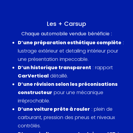
Équipée d'un moteur flat-six de 3,8 litres
développant 400 chevaux, la Targa 4S de 2014-
Les + Carsup
2016 était autant axée sur la performance que sur
Chaque automobile vendue bénéficie :
l'esthétique. Son système de transmission intégrale
D’une préparation esthétique complète
:
garantissait une précision de maniabilité maximale,
lustrage extérieur et detailing intérieur pour
et elle pouvait passer de 0 à 100 km/h en
une présentation impeccable.
seulement 4,4 secondes avec la transmission PDK.
D’un historique transparent
: rapport
CarVertical
détaillé.
Ce modèle est apparu dans de nombreuses
D’une révision selon les préconisations
émissions automobiles, y compris un test
constructeur
pour une mécanique
mémorable dans
Top Gear
, où son mélange de
irréprochable.
performance et de design élégant a été célébré.
D’une voiture prête à rouler
: plein de
Elle a également fait une apparition dans la
carburant, pression des pneus et niveaux
publicité Targa de Porsche en 2014, mettant en
contrôlés.
scène une conduite époustouflante le long de