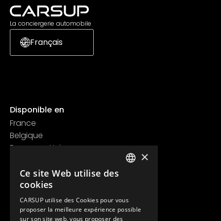
La conciergerie automobile
Français
Disponible en
France
Belgique
Royaume Uni
×
Suisse
Ce site Web utilise des
Contact
FRENCH
cookies
+33 1 89 47 00 43
ENGLISH
contact@carsup.io
CARSUP utilise des Cookies pour vous
proposer la meilleure expérience possible
Page contact
sur son site web, vous proposer des