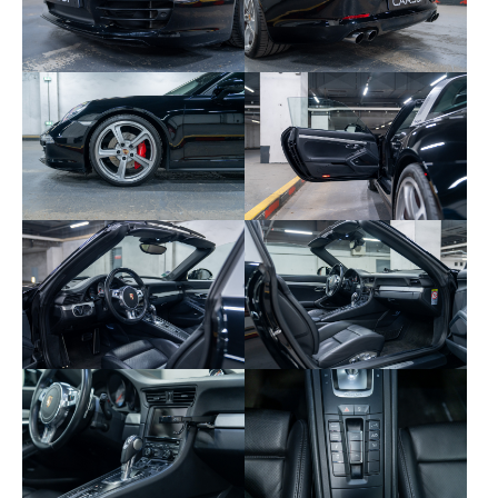
567 – Pare-brise teinté dégradé
581 – Filet de rangement
583 – Pack fumeur
602 – Phares avant à LED avec Porsche
Dynamic Light System Plus (PDLS Plus)
608 – HomeLink (système d’ouverture de
porte de garage)
630 – Pack luminosité
631 – Affichage des limitations de vitesse
658 – Direction assistée Servotronic Plus
674 – Préparation système de suivi de
véhicule
680 – Système audio BOSE Surround Sound
691 – Radio digitale
762 – Véhicule de lancement
810 – Tapis de sol