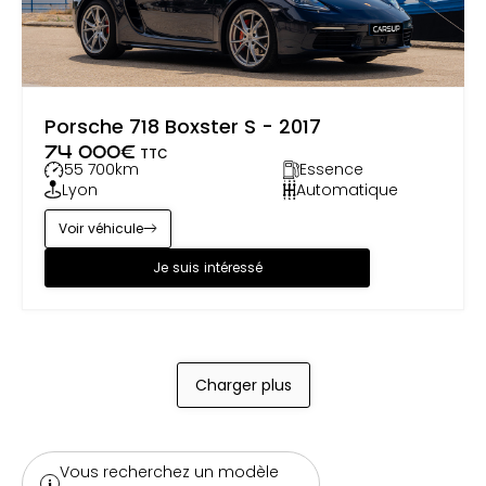
Porsche 718 Boxster S - 2017
74 000
€
TTC
55 700
km
Essence
Lyon
Automatique
Voir véhicule
Je suis intéressé
Charger plus
Vous recherchez un modèle