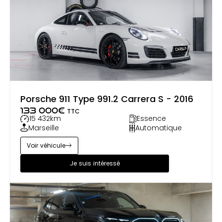
Parmi les faits amusants figure son inspiration
supposée tirée des réglementations de sécurité du
marché américain dans les années 1960,
s'adaptant à d'éventuelles interdictions des
véhicules décapotables pour créer quelque chose
de distinctivement Porsche. La 991.1 Targa 4S reste
un mélange célébré de tradition et de modernité,
encapsulant le parcours en constante évolution
Porsche 911 Type 991.2 Carrera S - 2016
de la lignée 911.
133 000
€
TTC
15 432
km
Essence
Marseille
Automatique
Voir véhicule
Je suis intéressé