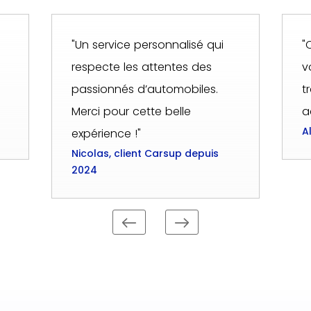
"Un service personnalisé qui
"
respecte les attentes des
v
passionnés d’automobiles.
t
Merci pour cette belle
a
A
expérience !"
Nicolas, client Carsup depuis
2024