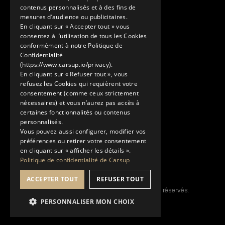
contenus personnalisés et à des fins de
Découvrir
mesures d’audience ou publicitaires.
En cliquant sur « Accepter tout » vous
Nos Conciergeries
consentez à l’utilisation de tous les Cookies
Nos services
conformément à notre Politique de
Le Showroom
Confidentialité
(https://www.carsup.io/privacy).
L'univers Carsup
En cliquant sur « Refuser tout », vous
Le carnet de route
refusez les Cookies qui requièrent votre
En savoir plus
consentement (comme ceux strictement
nécessaires) et vous n’aurez pas accès à
Mentions légales
certaines fonctionnalités ou contenus
Politique de confidentialité
personnalisés.
Conditions générales d'utilisation
Vous pouvez aussi configurer, modifier vos
préférences ou retirer votre consentement
en cliquant sur « afficher les détails ».
Politique de confidentialité de Carsup
ACCEPTER TOUT
REFUSER TOUT
© Copyright 2026 Carsup.io. Tous droits réservés.
PERSONNALISER MON CHOIX