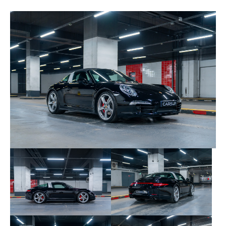
fixe en aluminium brossé et son spectaculaire
mécanisme de toit.
L’entretien a été exclusivement réalisé au sein du
réseau Porsche. Le véhicule dispose de son carnet
d’entretien ainsi que de ses factures.
Historique d’entretien :
09/09/2014 à 91 km – Porsche Zentrum
Darmstadt
15/02/2017 à 14 449 km – Centre Porsche Paris
16
30/01/2019 à 22 044 km – Centre Porsche Paris
16
18/01/2021 à 30 970 km – Centre Porsche Paris