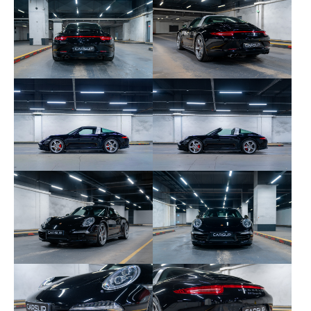
16
04/05/2023 à 37 040 km – Centre Porsche
Arpajon
24/07/2025 à 41 847 km – Centre Porsche
Levallois
Les consommables sont en bon état et aucun frais
n’est à prévoir.
Voici les principales options et équipements de cet
exemplaire :
176 – Échappement sport
250 – Boîte de vitesse Porsche
Doppelkupplung (PDK)
454 – Régulateur de vitesse (Tempostat)
529 – Rétroviseurs extérieurs SportDesign