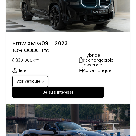
Bmw XM G09 - 2023
109 000
€
TTC
Hybride
30 000
km
rechargeable
essence
Nice
Automatique
Voir véhicule
Je suis intéressé