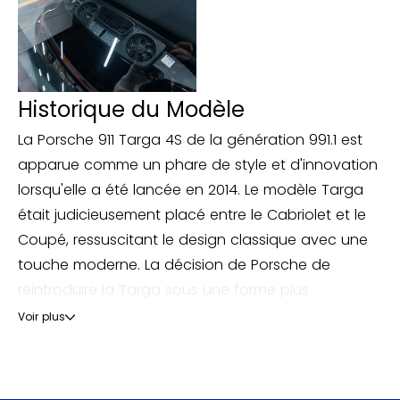
aluminium brossé
WYH – Levier sélecteur PDK en aluminium
Cette Porsche est accompagnée de son certificat
de situation administrative, de son carnet
Historique du Modèle
d’entretien, de ses factures, de son contrôle
technique, de son rapport CarVertical ainsi que de
La Porsche 911 Targa 4S de la génération 991.1 est
ses deux clés.
apparue comme un phare de style et d'innovation
lorsqu'elle a été lancée en 2014. Le modèle Targa
Une 911 Targa moderne particulièrement élégante
était judicieusement placé entre le Cabriolet et le
et parfaitement suivie, qui combine l’agrément du
Coupé, ressuscitant le design classique avec une
flat-six atmosphérique, la polyvalence de la
touche moderne. La décision de Porsche de
transmission intégrale et le charme intemporel de
réintroduire la Targa sous une forme plus
la silhouette Targa.
traditionnelle, avec la barre Targa emblématique
Voir plus
et un toit en verre sophistiqué coulissant, a été
largement applaudie, renforçant l'attrait
nostalgique de la marque.