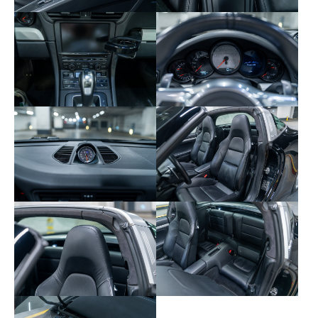
840 – Volant sport PDK à 3 branches avec
palettes
870 – Interface audio universelle
899 – Préparation ISOFIX pour siège passager
936 – Sièges arrière en cuir
981 – Équipement cuir
983 – Sièges avant en cuir
991 – Module d’airbag en cuir
CAH – Spoiler avant peint
CNG – Partie inférieure du bouclier arrière
peinte
CTK – Buses d’aération en cuir
UX6 – Valve RDK argent
XWD – Enjoliveur de panneau de porte
aluminium brossé
XYD – Enjoliveur de planche de bord