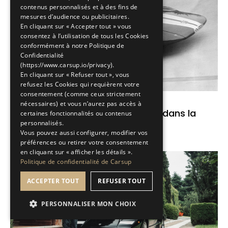
contenus personnalisés et à des fins de
mesures d’audience ou publicitaires.
En cliquant sur « Accepter tout » vous
consentez à l’utilisation de tous les Cookies
conformément à notre Politique de
Confidentialité
(https://www.carsup.io/privacy).
En cliquant sur « Refuser tout », vous
refusez les Cookies qui requièrent votre
consentement (comme ceux strictement
Brèves de passion
nécessaires) et vous n’aurez pas accès à
Fiat Abarth 750 Record : L'entrée dans la
certaines fonctionnalités ou contenus
personnalisés.
légende
Vous pouvez aussi configurer, modifier vos
préférences ou retirer votre consentement
Lire l'article
en cliquant sur « afficher les détails ».
Politique de confidentialité de Carsup
ACCEPTER TOUT
REFUSER TOUT
PERSONNALISER MON CHOIX