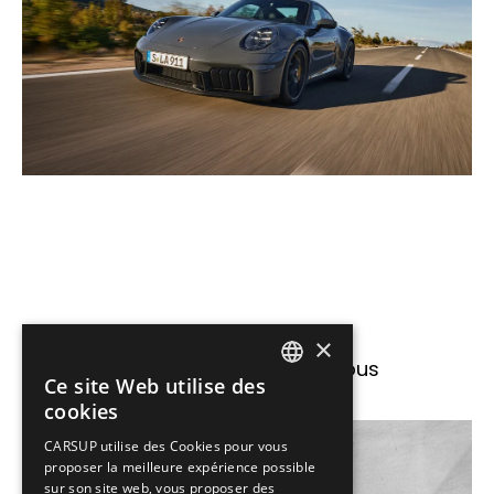
×
D’autres articles qui pourraient vous
Ce site Web utilise des
FRENCH
intéresser :
cookies
ENGLISH
CARSUP utilise des Cookies pour vous
proposer la meilleure expérience possible
sur son site web, vous proposer des