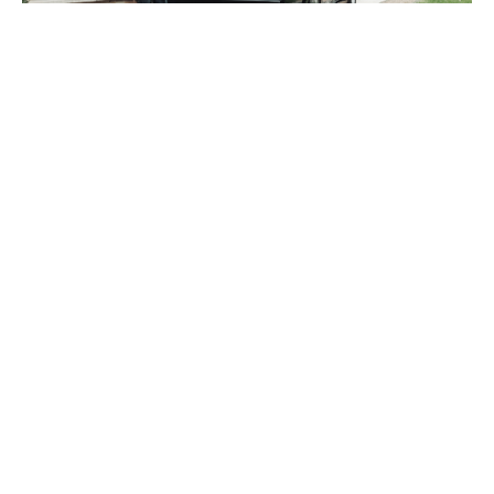
Brèves de passion
Countach : connue de tous, et pourtant !
Lire l'article
Brèves de passion
Renault R5 Turbo 3E : Gros jouet pour adulte