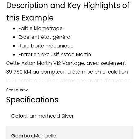
Description and Key Highlights of
this Example
Faible kilométrage
Excellent état général
Rare boîte mécanique
Entretien exclusif Aston Martin
Cette Aston Martin V12 Vantage, avec seulement
39 750 KM au compteur, a été mise en circulation
le 31 octobre 2009 en Allemagne avant d'arriver en
France en 2022. Son second propriétaire en a fait
See more
l'acquisition la même année.
Specifications
Cette V12 Vantage se distingue par sa teinte
Color:
Hammerhead Silver
Hammerhead Silver, associée à un intérieur en cuir
Obsidian Black et alcantara. Son état esthétique et
Gearbox:
Manuelle