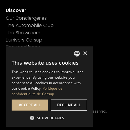
Page contact
Discover
Our Conciergeries
The Automobile Club
The Showroom
L'univers Carsup
The road book
×
Learn more
This website uses cookies
Legal information
FRENCH
Confidentiality policy
This website uses cookies to improve user
ENGLISH
General conditions of use
experience. By using our website you
consent to all cookies in accordance with
our Cookie Policy.
Politique de
confidentialité de Carsup
ACCEPT ALL
DECLINE ALL
© Copyright 2024 Carsup.io. All rights reserved.
SHOW DETAILS