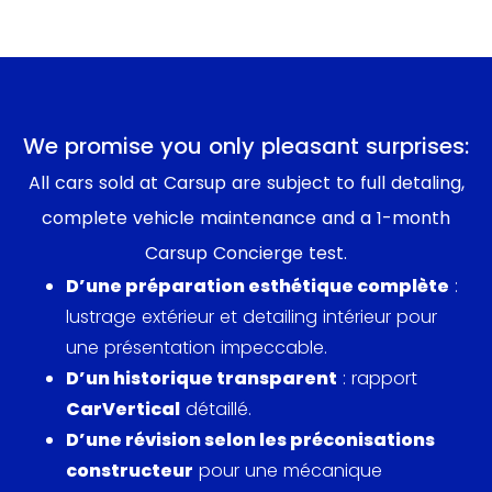
En 2013, Aston Martin introduit la V12 Vantage S, une
version plus sportive avec un moteur V12 révisé de
573 chevaux et 620 Nm de couple. Elle passe de 0
à 100 km/h en 3,9 secondes et atteint 330 km/h,
We promise you only pleasant surprises:
devenant l'Aston Martin de production la plus
All cars sold at Carsup are subject to full detaling,
rapide de l'époque. Le modèle bénéficie d'une
complete vehicle maintenance and a 1-month
nouvelle transmission automatique à 7 rapports,
Carsup Concierge test.
d'une suspension adaptative et de modifications
D’une préparation esthétique complète
:
aérodynamiques en carbone.
lustrage extérieur et detailing intérieur pour
Une version cabriolet, la V12 Vantage Roadster, est
une présentation impeccable.
dévoilée en 2013 avec une production limitée à 101
D’un historique transparent
: rapport
unités. En 2016, Aston Martin lance une version
CarVertical
détaillé.
manuelle à 7 rapports du V12 Vantage S, marquant
D’une révision selon les préconisations
un retour inhabituel à la boîte manuelle. Au total,
constructeur
pour une mécanique