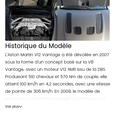
Historique du Modèle
L'Aston Martin V12 Vantage a été dévoilée en 2007
sous la forme d'un concept basé sur la V8
Vantage, avec un moteur V12 AM11 issu de la DBS.
Produisant 510 chevaux et 570 Nm de couple, elle
atteint 100 km/h en 4,2 secondes, avec une vitesse
de pointe de 306 km/h. En 2009, le modèle de
production, simplement appelé V12 Vantage, est
lancé, intégrant des freins en carbone-céramique,
Voir plus
un diffuseur arrière et un aileron rétractable.