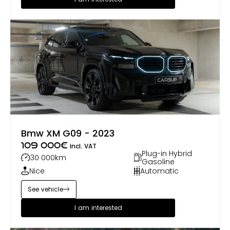
Bmw XM G09 - 2023
109 000
€
incl. VAT
Plug-in Hybrid
30 000
km
Gasoline
Nice
Automatic
See vehicle
I am interested