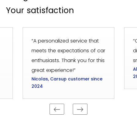
Your satisfaction
“A personalized service that
“
meets the expectations of car
d
enthusiasts. Thank you for this
s
A
great experience!”
2
Nicolas, Carsup customer since
2024