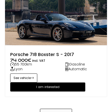
Porsche 718 Boxster S - 2017
74 000
€
incl. VAT
55 700
km
Gasoline
Lyon
Automatic
See vehicle
I am interested