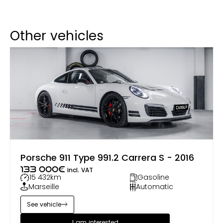
Other vehicles
Porsche 911 Type 991.2 Carrera S - 2016
133 000
€
incl. VAT
15 432
km
Gasoline
Marseille
Automatic
See vehicle
I am interested