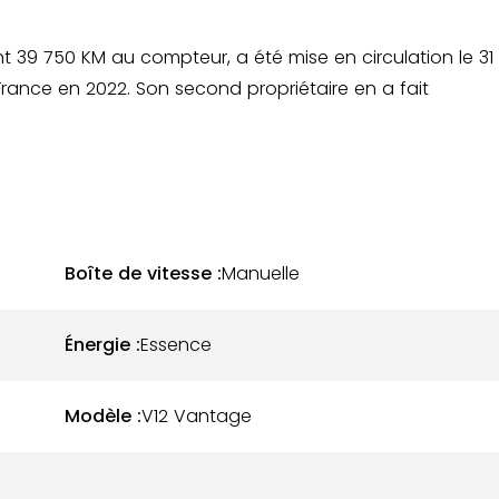
 39 750 KM au compteur, a été mise en circulation le 31
rance en 2022. Son second propriétaire en a fait
mmerhead Silver, associée à un intérieur en cuir Obsidia
ique est irréprochable. La carrosserie et l’intérieur sont
ignaler au niveau de l'instrumentation de bord.
Boîte de vitesse :
Manuelle
517 chevaux, délivrés via une rare boîte de vitesses
si pure que sportive. L'entretien a été réalisé
Énergie :
Essence
vec la dernière révision effectuée en septembre 2024.
 complet sont disponibles. Les consommables sont en bon
Modèle :
V12 Vantage
et exemplaire :