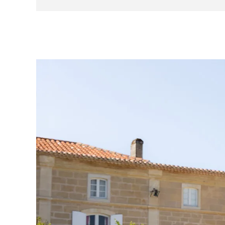
Aston Martin Premium audio
Radar de recul avant et arrière
Ceinture couleur : Warm Charcoal
Sièges baquets en fibre de carbone
Configuration deux sièges