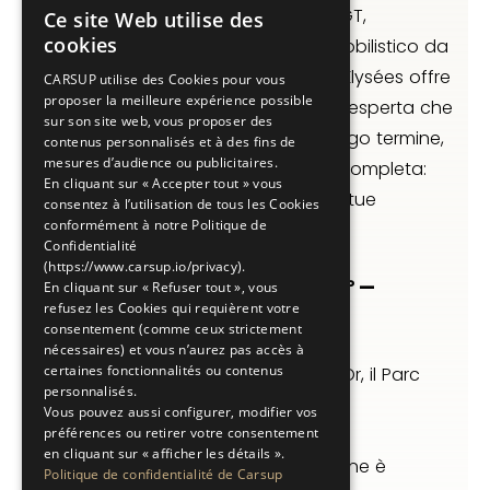
Che tu possieda una sportiva, una GT,
Ce site Web utilise des
FRENCH
cookies
un'hypercar o un patrimonio automobilistico da
ENGLISH
gestire nel tempo, Carsup Champs-Élysées offre
CARSUP utilise des Cookies pour vous
proposer la meilleure expérience possible
l'ambiente controllato e l'assistenza esperta che
sur son site web, vous proposer des
le tue auto meritano. Custodia a lungo termine,
contenus personnalisés et à des fins de
mesures d’audience ou publicitaires.
rimessaggio stagionale o gestione completa:
En cliquant sur « Accepter tout » vous
ogni formula è pensata in base alle tue
consentez à l’utilisation de tous les Cookies
conformément à notre Politique de
esigenze.
Confidentialité
(https://www.carsup.io/privacy).
Parcheggio auto di lusso Parigi 8° —
En cliquant sur « Refuser tout », vous
refusez les Cookies qui requièrent votre
Triangle d'Or e Place de l'Étoile
consentement (comme ceux strictement
nécessaires) et vous n’aurez pas accès à
certaines fonctionnalités ou contenus
Tra gli Champs-Élysées, il Triangle d'Or, il Parc
personnalisés.
Monceau e il Bois de Boulogne, l'8°
Vous pouvez aussi configurer, modifier vos
arrondissement è il cuore storico
préférences ou retirer votre consentement
en cliquant sur « afficher les détails ».
dell'automobilismo parigino. Carsup ne è
Politique de confidentialité de Carsup