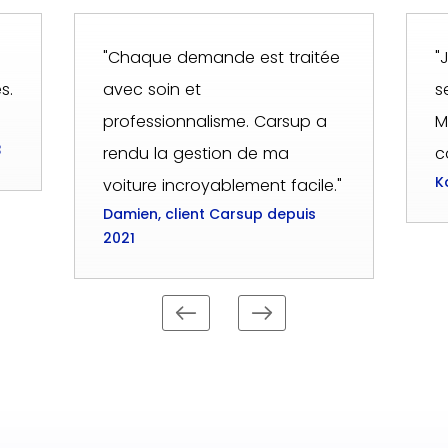
a
"Chaque demande est traitée
"
s.
avec soin et
s
professionnalisme. Carsup a
M
3
rendu la gestion de ma
c
K
voiture incroyablement facile."
Damien, client Carsup depuis
2021