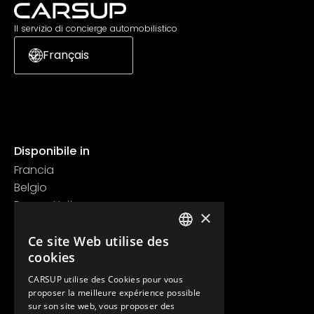
Il servizio di concierge automobilistico
Français
Disponibile in
Francia
Belgio
Regno Unito
×
Svizzera
Contatti
Ce site Web utilise des
FRENCH
cookies
+33 1 89 47 00 43
ENGLISH
contact@carsup.io
CARSUP utilise des Cookies pour vous
proposer la meilleure expérience possible
Pagina contatti
sur son site web, vous proposer des