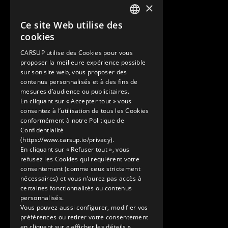
×
Suisse
Ce site Web utilise des
Contact
FRENCH
cookies
+33 1 89 47 00 43
ENGLISH
contact@carsup.io
CARSUP utilise des Cookies pour vous
proposer la meilleure expérience possible
Page contact
sur son site web, vous proposer des
contenus personnalisés et à des fins de
Découvrir
mesures d’audience ou publicitaires.
En cliquant sur « Accepter tout » vous
Nos Conciergeries
consentez à l’utilisation de tous les Cookies
Nos services
conformément à notre Politique de
Le Showroom
Confidentialité
(https://www.carsup.io/privacy).
L'univers Carsup
En cliquant sur « Refuser tout », vous
Le carnet de route
refusez les Cookies qui requièrent votre
En savoir plus
consentement (comme ceux strictement
nécessaires) et vous n’aurez pas accès à
Mentions légales
certaines fonctionnalités ou contenus
Politique de confidentialité
personnalisés.
Conditions générales d'utilisation
Vous pouvez aussi configurer, modifier vos
préférences ou retirer votre consentement
en cliquant sur « afficher les détails ».