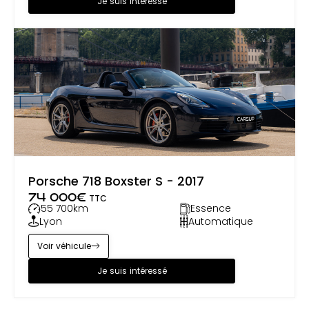
Je suis intéressé
Porsche 718 Boxster S - 2017
74 000
€
TTC
55 700
km
Essence
Lyon
Automatique
Voir véhicule
Je suis intéressé