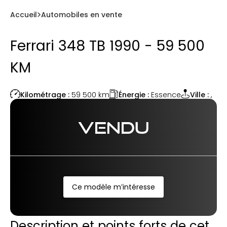
Accueil
Automobiles en vente
Ferrari 348 TB 1990 - 59 500
KM
Énergie :
Essence
Kilométrage :
59 500
km
Ville :
,
VENDU
Ce modèle m’intéresse
Description et points forts de cet