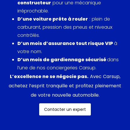
constructeur
pour une mécanique
routier exigeant, une direction sans
irréprochable.
démultiplication, une conduite dépourvue d’aides
D’une voiture prête à rouler
: plein de
électroniques et une tendance naturelle au
carburant, pression des pneus et niveaux
survirage. Conçue comme une Ferrari des années
contrôlés.
70-80, elle nécessitait une attention de tous les
D’un mois d’assurance tout risque VIP
à
instants sous peine de se faire surprendre.
votre nom.
D’un mois de gardiennage sécurisé
dans
La 348 est nommée ainsi en référence à son V8 3.4
l’une de nos conciergeries Carsup.
litres dérivé de celui de la 328 et identique à celui
de la Mondial T sortie un peu plus tôt. Equipé d’une
L’excellence ne se négocie pas.
Avec Carsup,
injection Bosch, il développe la puissance de 300
achetez l’esprit tranquille et profitez pleinement
chevaux à 7200 tr/min. Plein à tous les étages,
de votre nouvelle automobile.
souple et coupleux, le moteur grimpe facilement
dans les tours et gratifie alors le conducteur d’une
Contacter un expert
mélodie envoutante typique des modèles frappés
du Cavallino. Ce dernier est suppléé d’une boîte