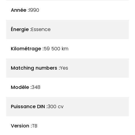
la voiture affiche un très bon état de carrosserie.
Année :
1990
Elle n'a d'ailleurs jamais été repeinte. Aucune trace
de rouille, de corrosion ou défaut de peinture
quelconque n’est à constater. Par ailleurs, son
Énergie :
Essence
châssis est sain et son moteur tourne
parfaitement.
Kilométrage :
59 500
km
Matching numbers :
Yes
Modèle :
348
Puissance DIN :
300 cv
Version :
TB