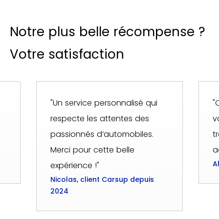
Notre plus belle récompense ?
Votre satisfaction
"Un service personnalisé qui
"
respecte les attentes des
v
passionnés d’automobiles.
t
Merci pour cette belle
a
A
expérience !"
Nicolas, client Carsup depuis
2024