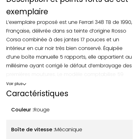
exemplaire
L’exemplaire proposé est une Ferrari 348 TB de 1990,
Française, délivrée dans sa teinte d’origine Rosso
Corsa combinée à des jantes 17 pouces et un
intérieur en cuir noir très bien conservé. Équipée
d’une boîte manuelle 5 rapports, elle appartient au
millésime ayant corrigé le défaut d’embrayage des
premières moutures. Le modèle comptabilise 59
000 kilomètres et dispose d’un carnet d’entretien,
Voir plus
de sa trousse à outils, de son manuel d’origine,
Caractéristiques
ainsi que de nombreuses factures. Un grand
entretien ainsi que le remplacement de la courroie
Couleur :
Rouge
de distribution seront fait pour la vente.
Boîte de vitesse :
Mécanique
Toujours utilisée et entretenue avec soin et rigueur,