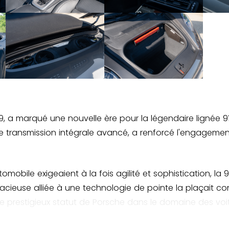
2019, a marqué une nouvelle ère pour la légendaire lignée
 transmission intégrale avancé, a renforcé l'engagement
obile exigeaient à la fois agilité et sophistication, la
acieuse alliée à une technologie de pointe la plaçait c
 le prestigieux statut de Porsche dans le domaine des voi
e grande anticipation et des avis critiques élogieux. Sa