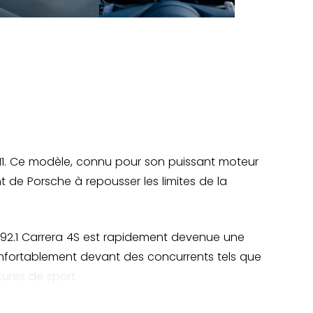
 911. Ce modèle, connu pour son puissant moteur
 de Porsche à repousser les limites de la
 992.1 Carrera 4S est rapidement devenue une
onfortablement devant des concurrents tels que
tures de sport.
 dynamique de conduite phénoménale a été