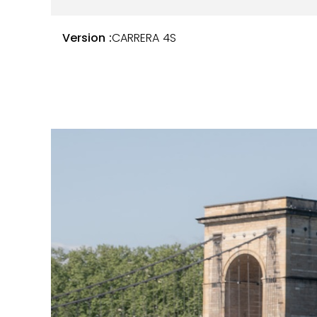
factures.
Version :
CARRERA 4S
Voici les derniers entretiens réalisés :
2021 – Centre Porsche Lyon
2023 – Centre Porsche Lyon
2025 – Centre Porsche Lyon
Les consommables sont en excellent état génér
de freinage est en bon état. Aucune modificatio
récemment été remplacée.
Voici les équipements et options de cet exempla
Peinture Gris Quartz Métallisé
Suspension sport
Capote noire
Jantes type Spyder RS