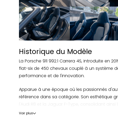
Historique du Modèle
La Porsche 911 992.1 Carrera 4S, introduite en 
flat-six de 450 chevaux couplé à un système de
performance et de l'innovation.
Apparue à une époque où les passionnés d'autom
référence dans sa catégorie. Son esthétique gr
l'Audi R8 et la Jaguar F-Type, consolidant ainsi
Voir plus
La sortie de la voiture a été soulignée par un