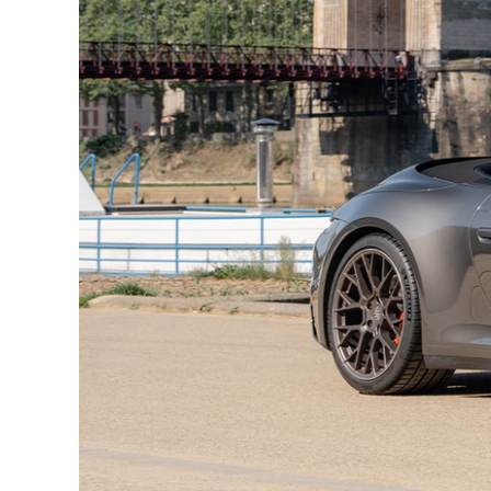
Pack SportDesign extérieur
Dashcam Porsche
BOSE Surround Sound-System
Intérieur cuir étendu noir avec surpiqûres 
Sièges Sport Plus électriques 18 positions
Volant chauffant
Seuils de porte en aluminium brossé
Régulateur de vitesse adaptatif
Phares Matrix LED PDLS+
Pack Sport Chrono
Système d’échappement Sport
Servotronic Plus
Accès confort
Assistance avant et arrière avec caméra d
Rétroviseurs rabattables électriquement a
La carrosserie n’a jamais été repeinte et le véhic