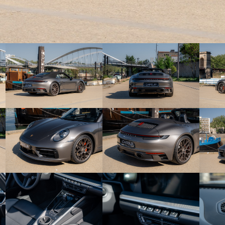
t de situation administrative, de son carnet d’entretien
e son rapport CarVertical ainsi que de ses deux clés. Le
d=9120b520-82b3-49c4-8cc2-db2ad428eabb