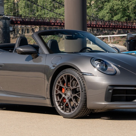
contrastantes grises
 chauffants à mémoire
e recul et vue 360°
vec éclairage d’alentours
ule a toujours bénéficié d’un suivi sérieux.