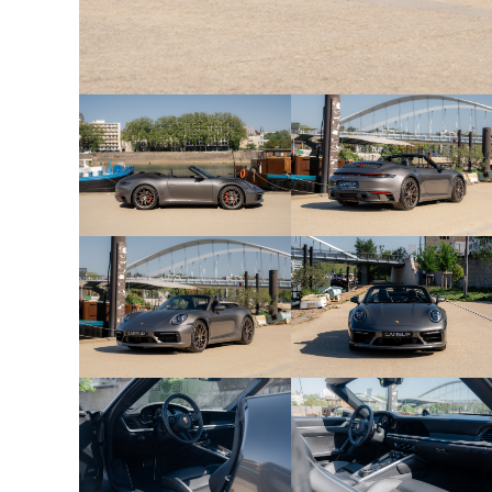
Aucun frais n’est à prévoir.
Cette Porsche est accompagnée de son certifica
de ses factures, de son contrôle technique et d
rapport est disponible ici :
https://www.carvertical.com/fr-BE/report?i