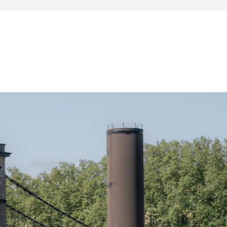
al. Les pneumatiques Michelin sont neufs et le système
n n’a été apportée à ce véhicule. La batterie lithium a
ire :