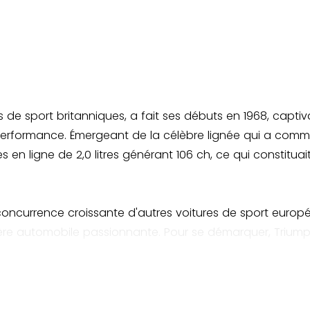
es de sport britanniques, a fait ses débuts en 1968, cap
rformance. Émergeant de la célèbre lignée qui a commenc
s en ligne de 2,0 litres générant 106 ch, ce qui constitua
 concurrence croissante d'autres voitures de sport eur
ère automobile passionnante. Pour se démarquer, Triumph 
 suspension du MkII a été amélioré pour offrir une meilleu
récédentes concernant la rigidité.
en 1970, le GT6 MkII a eu un impact significatif sur la s