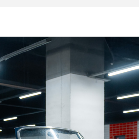
mortisseurs avant et arrière
radiateur
ge avant, distributeur/doseur d’injection, pompe de
ints, support moteur, calorstat, commande de chauffage,
hériques.
, circuit de freinage performance neuf, radiateur neuf,
 10 dernières années. Les consommables affichent enviro
 : volant en bois et ceintures remplacées. Cet exemplai
e situation administrative et du contrôle technique.