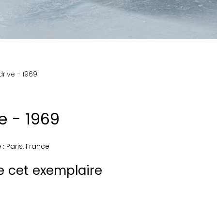
rive - 1969
e - 1969
 :
Paris
,
France
de cet exemplaire