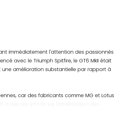
tivant immédiatement l'attention des passionnés
é avec le Triumph Spitfire, le GT6 MkII était
it une amélioration substantielle par rapport à
opéennes, car des fabricants comme MG et Lotus
a axé ses efforts sur l'amélioration des
re stabilité et un meilleur confort dans les
cène des voitures de sport. Son style fastback