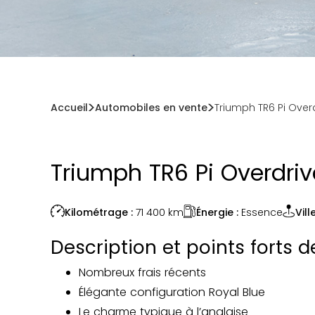
Accueil
Automobiles en vente
Triumph TR6 Pi Overd
Triumph TR6 Pi Overdriv
Énergie :
Essence
Kilométrage :
71 400
km
Ville
Description et points forts 
Nombreux frais récents
Élégante configuration Royal Blue
Le charme typique à l’anglaise