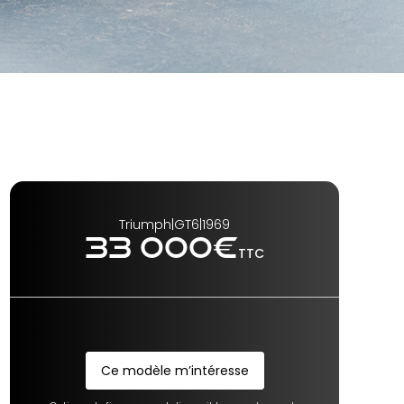
Triumph
|
GT6
|
1969
33 000
€
TTC
Ce modèle m’intéresse
Ce modèle m’intéresse