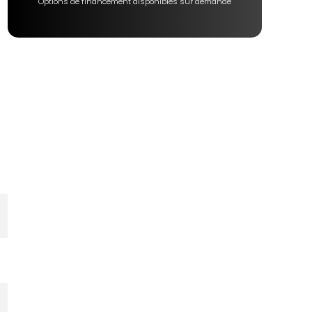
Options de financement disponibles sur demande
t
te
de