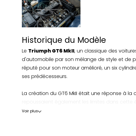
Historique du Modèle
Le
Triumph GT6 MkII
, un classique des voitur
d'automobile par son mélange de style et de pe
réputé pour son moteur amélioré, un six cylindre
ses prédécesseurs.
La création du GT6 MkII était une réponse à la
repoussaient également les limites dans cette 
performances et de la maniabilité. Le système de
Voir plus
virages, répondant aux retours des itérations p
Bien que produit durant une période brève jusqu'