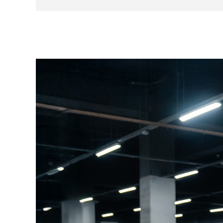
Voici les principales opérations récentes :
2015 : remplacement du tableau de bord, a
2017 : remplacement du servo-frein et du 
2023 : remplacement du système de freina
gavage, bougies, flector de direction, jo
batterie, ainsi que d’autres éléments périp
Dépose/repose BVM, système injection neuf
réféction complète du faisceau électrique
On notera plus de 22 000 € de factures sur les
20 % d’usure. Aucun frais n’est à prévoir.
Quelques modifications mineures sont présentes
dispose de nombreuses factures, du certificat d