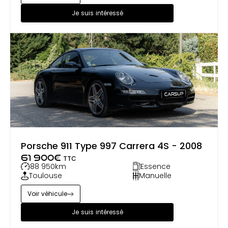
Je suis intéressé
Porsche 911 Type 997 Carrera 4S - 2008
61 900
€
TTC
88 950
km
Essence
Toulouse
Manuelle
Voir véhicule
Je suis intéressé