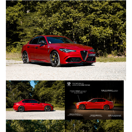
- sièges Sparco carbone
- habillages pommeau de vitesse et rétroviseurs
carbone
- système audio premium Harman Kardon
- caméra de recul
- radars de maintien dans la voie
- dispositif keyless go (ouverture/fermeture et
démarrage sans clés)...