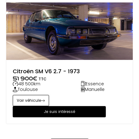
Citroën SM V6 2.7 - 1973
51 900
€
TTC
48 500
km
Essence
Toulouse
Manuelle
Voir véhicule
Je suis intéressé