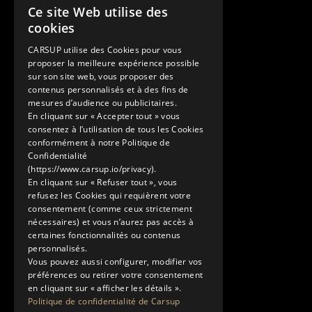
Contatti
Ce site Web utilise des
FRENCH
cookies
+33 1 89 47 00 43
ENGLISH
contact@carsup.io
CARSUP utilise des Cookies pour vous
proposer la meilleure expérience possible
Pagina contatti
sur son site web, vous proposer des
contenus personnalisés et à des fins de
Scopri
mesures d’audience ou publicitaires.
En cliquant sur « Accepter tout » vous
Le nostre Conciergerie
consentez à l’utilisation de tous les Cookies
I nostri servizi
conformément à notre Politique de
Lo Showroom
Confidentialité
(https://www.carsup.io/privacy).
Il mondo Carsup
En cliquant sur « Refuser tout », vous
Il diario di bordo
refusez les Cookies qui requièrent votre
Scopri di più
consentement (comme ceux strictement
nécessaires) et vous n’aurez pas accès à
Note legali
certaines fonctionnalités ou contenus
Informativa sulla privacy
personnalisés.
Condizioni generali di utilizzo
Vous pouvez aussi configurer, modifier vos
préférences ou retirer votre consentement
en cliquant sur « afficher les détails ».
Politique de confidentialité de Carsup