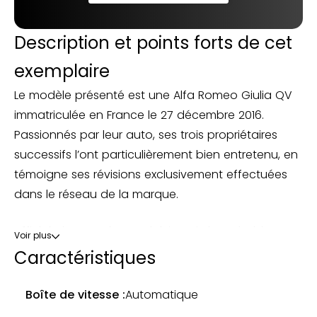
Description et points forts de cet
exemplaire
Le modèle présenté est une Alfa Romeo Giulia QV
immatriculée en France le 27 décembre 2016.
Passionnés par leur auto, ses trois propriétaires
successifs l’ont particulièrement bien entretenu, en
témoigne ses révisions exclusivement effectuées
dans le réseau de la marque.
Affiché dans un état esthétique irréprochable, cet
Voir plus
exemplaire dispose de son double de clés ainsi
Caractéristiques
que de son carnet d’origine richement fourni en
factures.
Boîte de vitesse :
Automatique