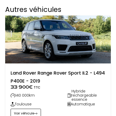
Autres véhicules
Land Rover Range Rover Sport II.2 - L494
P400E - 2019
33 900
€
TTC
Hybride
140 000
km
rechargeable
essence
Toulouse
Automatique
Voir véhicule