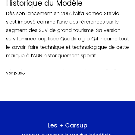
Historique du Modèle
Dès son lancement en 2017, l’Alfa Romeo Stelvio
s’est imposé comme l’une des références sur le
segment des SUV de grand tourisme. Sa version
survitaminée baptisée Quadrifoglio Q4 incarne tout
le savoir-faire technique et technologique de cette
marque à l’ADN historiquement sportif.
Réputé pour son panache, le tonitruant V6 2.9
Voir plus
biturbo envoie son couple phénoménal et ses 510
ch aux quatre roues au moyen d’une transmission
intégrale intelligente et d’une boîte auto à 8
rapports particulièrement fluide. Le 0 à 100 km/h est
expédié en moins de 4 secondes. Ronronnant sa
mélodieuse symphonie à travers ses quatre sorties
Les + Carsup
d’échappement, ce moteur est un pur concentré