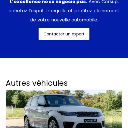
compatibilité à Apple CarPlay et Android Auto.
L’excellence ne se négocie pas.
Avec Carsup,
achetez l’esprit tranquille et profitez pleinement
de votre nouvelle automobile.
Contacter un expert
Autres véhicules