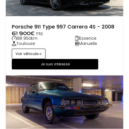
Porsche 911 Type 997 Carrera 4S - 2008
61 900
€
TTC
88 950
km
Essence
Toulouse
Manuelle
Voir véhicule
Je suis intéressé