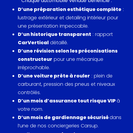
Chaque automobile vendue bénéficie :
de plaisir acoustique.
D’une préparation esthétique complète
:
lustrage extérieur et detailing intérieur pour
Tirant profit de l’expérience engrangée par Alfa
une présentation impeccable.
Romeo en compétition, il s’équipe d’un châssis
D’un historique transparent
: rapport
parfaitement équilibré pourvu de suspensions
CarVertical
détaillé.
pilotées, d’une direction précise et d’un train avant
D’une révision selon les préconisations
incisif. Des attributs qui lui permettent de proposer
constructeur
pour une mécanique
un comportement routier exemplaire pour un plaisir
irréprochable.
de conduite sans compromis.
D’une voiture prête à rouler
: plein de
carburant, pression des pneus et niveaux
Fidèle à la tradition de la marque, le SUV italien
contrôlés.
révèle sa personnalité à travers une silhouette
D’un mois d’assurance tout risque VIP
à
résolument athlétique et des lignes singulièrement
votre nom.
dynamiques. À bord, le volume de chargement est
D’un mois de gardiennage sécurisé
dans
digne du segment supérieur tandis que
l’une de nos conciergeries Carsup.
l’instrumentation s’illustre par son intuitivité et sa