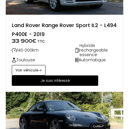
Land Rover Range Rover Sport II.2 - L494
P400E - 2019
33 900
€
TTC
Hybride
140 000
km
rechargeable
essence
Toulouse
Automatique
Voir véhicule
Je suis intéressé