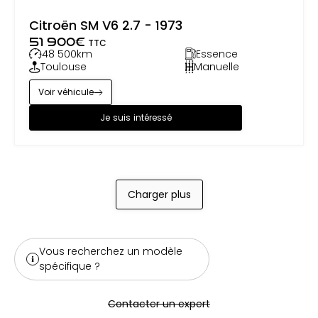
Citroën SM V6 2.7 - 1973
51 900
€
TTC
48 500
km
Essence
Toulouse
Manuelle
Voir véhicule
Je suis intéressé
Charger plus
Vous recherchez un modèle
spécifique ?
Contacter un expert