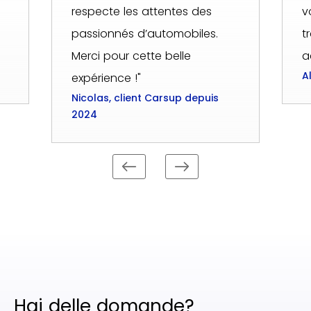
respecte les attentes des
v
passionnés d’automobiles.
t
Merci pour cette belle
a
A
expérience !"
Nicolas, client Carsup depuis
2024
Hai delle domande?