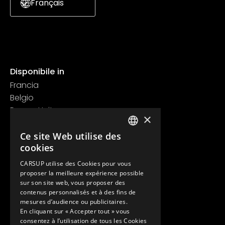
Français
Disponibile in
Francia
Belgio
Regno Unito
×
Svizzera
Contatti
Ce site Web utilise des
FRENCH
cookies
+33 1 89 47 00 43
ENGLISH
contact@carsup.io
CARSUP utilise des Cookies pour vous
proposer la meilleure expérience possible
Pagina contatti
sur son site web, vous proposer des
contenus personnalisés et à des fins de
Scopri
mesures d’audience ou publicitaires.
En cliquant sur « Accepter tout » vous
Le nostre Conciergerie
consentez à l’utilisation de tous les Cookies