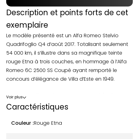
Description et points forts de cet
exemplaire
Le modèle présenté est un Alfa Romeo Stelvio
Quadrifoglio Q4 d’août 2017. Totalisant seulement
54 000 km, il s’illustre dans sa magnifique teinte
rouge Etna à trois couches, en hommage à l’Alfa
Romeo 6C 2500 SS Coupé ayant remporté le
concours d’élégance de Villa d’Este en 1949.
Ses jantes alliage de 20 pouces Quadrifoglio Scuro
Voir plus
conjuguées à son pare-choc avant, son diffuseur
Caractéristiques
arrière et ses rétroviseurs en carbone accentuent
son caractère sportif. Son système audio ultra
Couleur :
Rouge Etna
performant signé Harman Kardon, son volant et
ses sièges à mémoire de position chauffants et