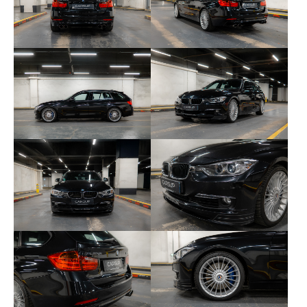
06/03/2018 – TÜV SÜD (Allemagne)
27/04/2018 à 53 152 km – Autohaus W. Maier
GmbH (Allemagne)
21/11/2018 – Autohaus Maier Glonn (Allemagne)
30/11/2021 à 74 370 km – DEKRA / Autohaus
Schlöffel (Allemagne)
26/06/2024 à 103 317 km – AUTOCONTROL
(France)
12/11/2024 à 103 590 km – J.M Cars Passion
(France)
Les consommables sont en bon état général.
Aucune modification n’a été apportée à cet
exemplaire. Aucun remplacement notable n’est à
signaler et aucun frais n’est à prévoir.
À noter que le véhicule est également fourni avec