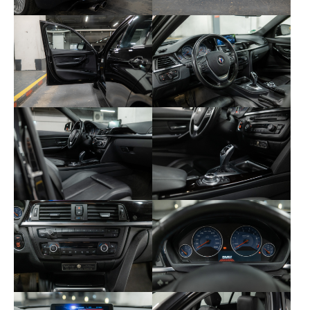
un jeu de jantes Alpina hiver.
Cette Alpina B3 est accompagnée de deux clés,
ainsi que du certificat de situation administrative,
du carnet d’entretien, des factures, du contrôle
technique et d’un rapport CarVertical.
Une Alpina B3 Touring xDrive rare et discrète,
combinant performances de haut niveau, confort
et exclusivité, idéale pour un usage polyvalent sans
compromis.