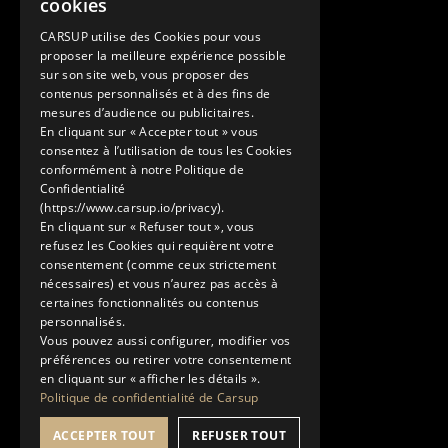
cookies
+33 1 89 47 00 43
ENGLISH
contact@carsup.io
CARSUP utilise des Cookies pour vous
proposer la meilleure expérience possible
Pagina contatti
sur son site web, vous proposer des
contenus personnalisés et à des fins de
Scopri
mesures d’audience ou publicitaires.
En cliquant sur « Accepter tout » vous
Le nostre Conciergerie
consentez à l’utilisation de tous les Cookies
I nostri servizi
conformément à notre Politique de
Lo Showroom
Confidentialité
(https://www.carsup.io/privacy).
Il mondo Carsup
En cliquant sur « Refuser tout », vous
Il diario di bordo
refusez les Cookies qui requièrent votre
Scopri di più
consentement (comme ceux strictement
nécessaires) et vous n’aurez pas accès à
Note legali
certaines fonctionnalités ou contenus
Informativa sulla privacy
personnalisés.
Condizioni generali di utilizzo
Vous pouvez aussi configurer, modifier vos
préférences ou retirer votre consentement
en cliquant sur « afficher les détails ».
Politique de confidentialité de Carsup
ACCEPTER TOUT
REFUSER TOUT