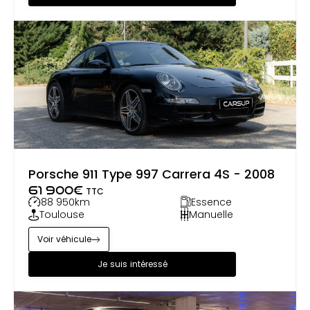
Porsche 911 Type 997 Carrera 4S - 2008
61 900
€
TTC
88 950
km
Essence
Toulouse
Manuelle
Voir véhicule
Je suis intéressé