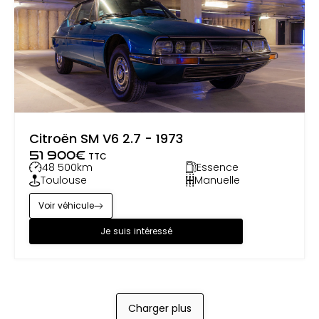
Citroën SM V6 2.7 - 1973
51 900
€
TTC
48 500
km
Essence
Toulouse
Manuelle
Voir véhicule
Je suis intéressé
Charger plus