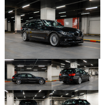
L’entretien a été confié au réseau BMW ainsi qu’à
des spécialistes reconnus. Un historique de
factures est disponible, retraçant le suivi du
véhicule depuis ses premières années.
Voici les derniers entretiens réalisés :
03/12/2014 – Autohaus W. Maier GmbH
(Allemagne)
20/04/2015 à 19 795 km – Autohaus W. Maier
GmbH (Allemagne)
02/02/2016 à 31 665 km – Autohaus Maier
Glonn (Allemagne)
07/11/2016 à 38 942 km – Autohaus Maier
Glonn (Allemagne)