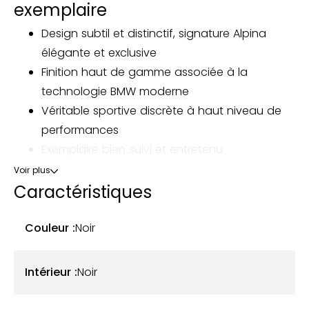
exemplaire
Design subtil et distinctif, signature Alpina
élégante et exclusive
Finition haut de gamme associée à la
technologie BMW moderne
Véritable sportive discrète à haut niveau de
performances
Exemplaire bien suivi et entretenu
Voir plus
Notre Alpina B3 F30 Touring xDrive, mise en
Caractéristiques
circulation le 9 janvier 2013, totalise aujourd’hui 108
400 km. D’origine allemande, elle est actuellement
Couleur :
Noir
immatriculée en France. L’historique précis des
changements de propriétaire est incertain.
Intérieur :
Noir
Cet exemplaire se présente dans la teinte