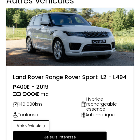
Autres véhicules
Land Rover Range Rover Sport II.2 - L494
P400E - 2019
33 900
€
TTC
Hybride
140 000
km
rechargeable
essence
Toulouse
Automatique
Voir véhicule
Je suis intéressé