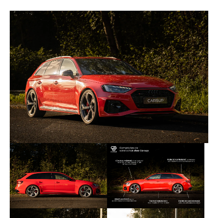
- Phares Full LED
- Freins céramique
- Toit ouvrant panoramique
- Hayon électrique
- Affichage tête haute, caméra 360° et avertisseur
d’angle morts
- Volant et pommeau de vitesse alcantara
- Intérieur cuir noir avec surpiqûres rouge
- Sièges électriques, chauffants et massants avec
mémoire