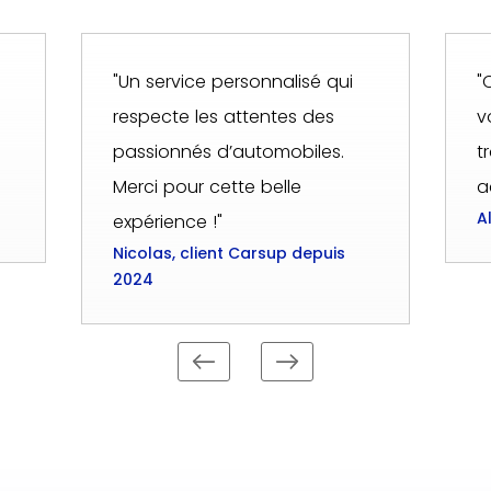
"Un service personnalisé qui
"
respecte les attentes des
v
passionnés d’automobiles.
t
Merci pour cette belle
a
A
expérience !"
Nicolas, client Carsup depuis
2024