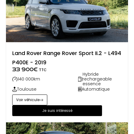
Land Rover Range Rover Sport II.2 - L494
P400E - 2019
33 900
€
TTC
Hybride
140 000
km
rechargeable
essence
Toulouse
Automatique
Voir véhicule
Je suis intéressé