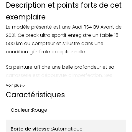
Description et points forts de cet
exemplaire
Le modèle présenté est une Audi RS4 B9 Avant de
2021. Ce break ultra sportif enregistre un faible 18
500 km au compteur et s’illustre dans une
condition générale exceptionnelle.
Sa peinture affiche une belle profondeur et sa
carrosserie est dépourvue d’imperfection. Ses
soubassements et trains roulants sont dans un
Voir plus
état similaire à sa sortie d’usine.
Caractéristiques
Son moteur exprime toujours un tempérament de
Couleur :
Rouge
feu à travers une force phénoménale de 600 Nm,
et ce dès 1 900 tr/min ! Sa boîte de vitesse
Boîte de vitesse :
Automatique
automatique à 8 rapports se comporte de