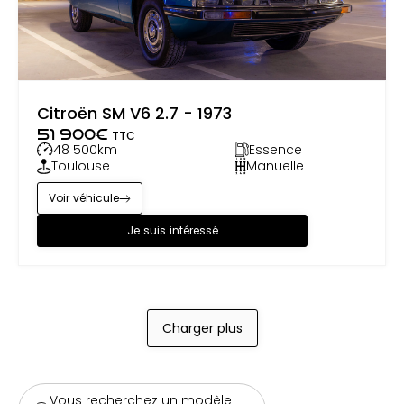
Citroën SM V6 2.7 - 1973
51 900
€
TTC
48 500
km
Essence
Toulouse
Manuelle
Voir véhicule
Je suis intéressé
Charger plus
Vous recherchez un modèle