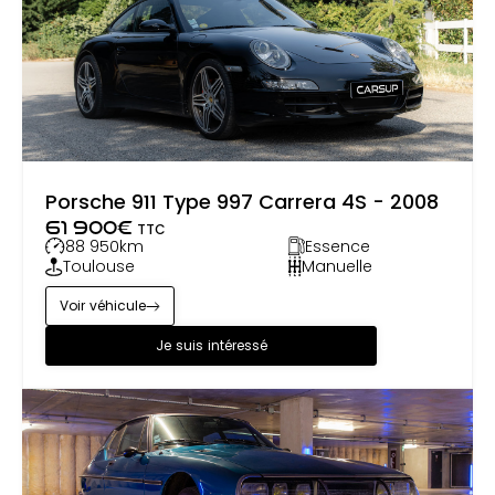
Porsche 911 Type 997 Carrera 4S - 2008
61 900
€
TTC
88 950
km
Essence
Toulouse
Manuelle
Voir véhicule
Je suis intéressé