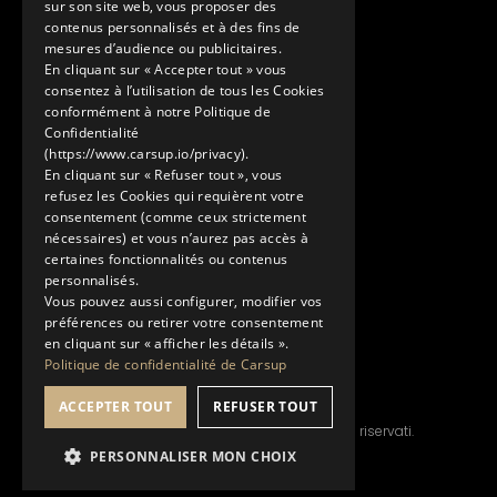
Pagina contatti
sur son site web, vous proposer des
contenus personnalisés et à des fins de
Scopri
mesures d’audience ou publicitaires.
En cliquant sur « Accepter tout » vous
Le nostre Conciergerie
consentez à l’utilisation de tous les Cookies
I nostri servizi
conformément à notre Politique de
Lo Showroom
Confidentialité
(https://www.carsup.io/privacy).
Il mondo Carsup
En cliquant sur « Refuser tout », vous
Il diario di bordo
refusez les Cookies qui requièrent votre
Scopri di più
consentement (comme ceux strictement
nécessaires) et vous n’aurez pas accès à
Note legali
certaines fonctionnalités ou contenus
Informativa sulla privacy
personnalisés.
Condizioni generali di utilizzo
Vous pouvez aussi configurer, modifier vos
préférences ou retirer votre consentement
en cliquant sur « afficher les détails ».
Politique de confidentialité de Carsup
ACCEPTER TOUT
REFUSER TOUT
© Copyright 2026 Carsup.io. Tutti i diritti riservati.
PERSONNALISER MON CHOIX