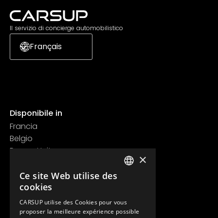
Il servizio di concierge automobilistico
Français
Disponibile in
Francia
Belgio
Regno Unito
×
Svizzera
Contatti
Ce site Web utilise des
FRENCH
cookies
+33 1 89 47 00 43
ENGLISH
contact@carsup.io
CARSUP utilise des Cookies pour vous
proposer la meilleure expérience possible