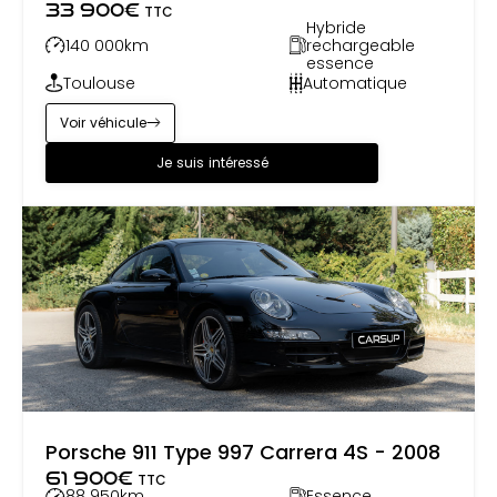
33 900
€
TTC
Hybride
140 000
km
rechargeable
essence
Toulouse
Automatique
Voir véhicule
Je suis intéressé
Porsche 911 Type 997 Carrera 4S - 2008
61 900
€
TTC
88 950
km
Essence