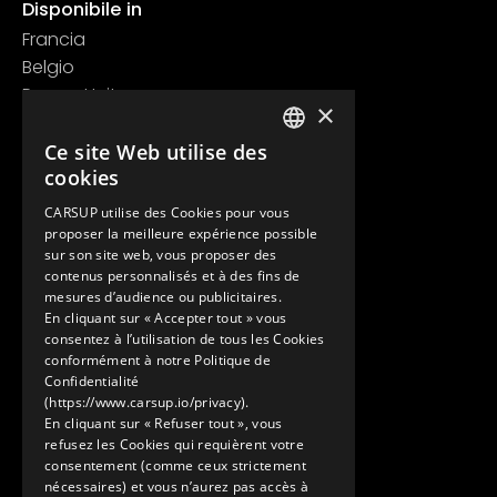
Disponibile in
Francia
Belgio
Regno Unito
×
Svizzera
Ce site Web utilise des
Contatti
FRENCH
cookies
+33 1 89 47 00 43
ENGLISH
contact@carsup.io
CARSUP utilise des Cookies pour vous
proposer la meilleure expérience possible
Pagina contatti
sur son site web, vous proposer des
contenus personnalisés et à des fins de
Scopri
mesures d’audience ou publicitaires.
En cliquant sur « Accepter tout » vous
Le nostre Conciergerie
consentez à l’utilisation de tous les Cookies
I nostri servizi
conformément à notre Politique de
Lo Showroom
Confidentialité
(https://www.carsup.io/privacy).
Il mondo Carsup
En cliquant sur « Refuser tout », vous
Il diario di bordo
refusez les Cookies qui requièrent votre
Scopri di più
consentement (comme ceux strictement
nécessaires) et vous n’aurez pas accès à
Note legali