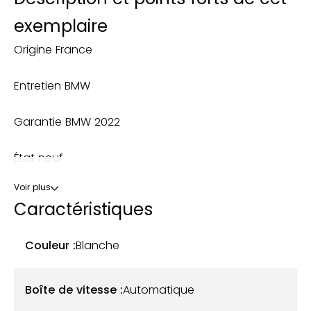
exemplaire
Origine France
Entretien BMW
Garantie BMW 2022
État neuf
Voir plus
Kit M Performance
Caractéristiques
Ligne M Performance
Couleur :
Blanche
OPTIONS: Lame avant + ailes + diffuseur + bequet +
coques de rétros en carbone – Ligne M
Boîte de vitesse :
Automatique
Performance à clapet – Système sono subwoofer :