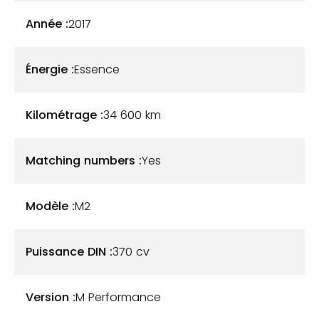
2990€ mieux que Harman Kardon – Pièces
Année :
2017
intérieures en alcantara: casquette compteur +
pare soleil + contour poste radio/ clim – Housse
Énergie :
Essence
siglée M etc … plus d’options sur demande
Kilométrage :
34 600
km
Matching numbers :
Yes
Modèle :
M2
Puissance DIN :
370 cv
Version :
M Performance