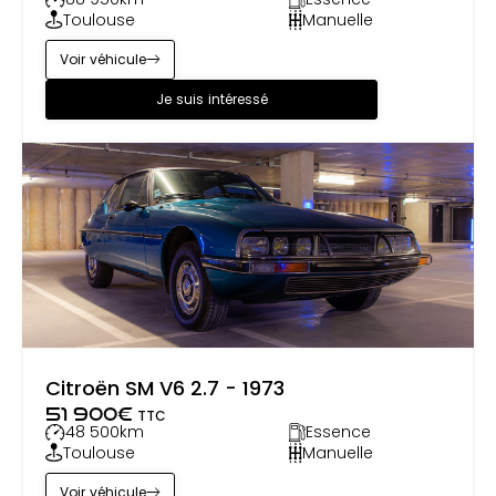
Toulouse
Manuelle
Voir véhicule
Je suis intéressé
Citroën SM V6 2.7 - 1973
51 900
€
TTC
48 500
km
Essence
Toulouse
Manuelle
Voir véhicule