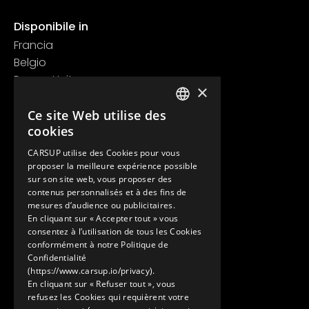
Disponibile in
Francia
Belgio
Regno Unito
×
Svizzera
Contatti
Ce site Web utilise des
FRENCH
cookies
+33 1 89 47 00 43
ENGLISH
contact@carsup.io
CARSUP utilise des Cookies pour vous
proposer la meilleure expérience possible
Pagina contatti
sur son site web, vous proposer des
contenus personnalisés et à des fins de
Scopri
mesures d’audience ou publicitaires.
En cliquant sur « Accepter tout » vous
Le nostre Conciergerie
consentez à l’utilisation de tous les Cookies
I nostri servizi
conformément à notre Politique de
Lo Showroom
Confidentialité
(https://www.carsup.io/privacy).
Il mondo Carsup
En cliquant sur « Refuser tout », vous
Il diario di bordo
refusez les Cookies qui requièrent votre
Scopri di più