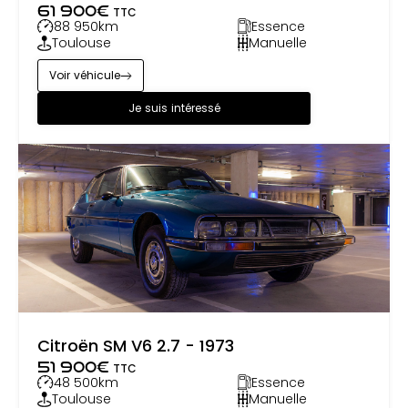
61 900
€
TTC
88 950
km
Essence
Toulouse
Manuelle
Voir véhicule
Je suis intéressé
Citroën SM V6 2.7 - 1973
51 900
€
TTC
48 500
km
Essence
Toulouse
Manuelle