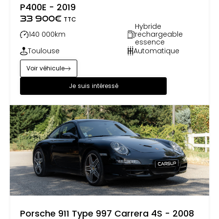
P400E - 2019
33 900
€
TTC
Hybride
140 000
km
rechargeable
essence
Toulouse
Automatique
Voir véhicule
Je suis intéressé
Porsche 911 Type 997 Carrera 4S - 2008