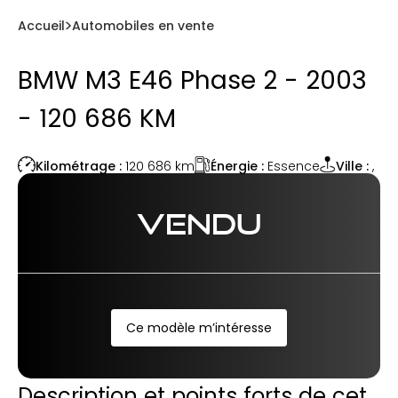
Accueil
Automobiles en vente
BMW M3 E46 Phase 2 - 2003
- 120 686 KM
Énergie :
Essence
Kilométrage :
120 686
km
Ville :
,
VENDU
Ce modèle m’intéresse
Description et points forts de cet