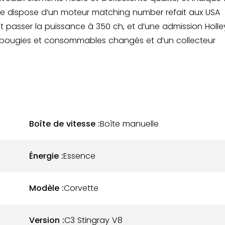
lle dispose d’un moteur matching number refait aux USA
t passer la puissance à 350 ch, et d’une admission Holle
, bougies et consommables changés et d’un collecteur
 neufs et rénovés de cette Corvette C3 Stingray :
aulique et arbre de transmission neufs
Boîte de vitesse :
Boîte manuelle
seurs QA1 réglables et ressorts neufs
Énergie :
Essence
e
Modèle :
Corvette
Version :
C3 Stingray V8