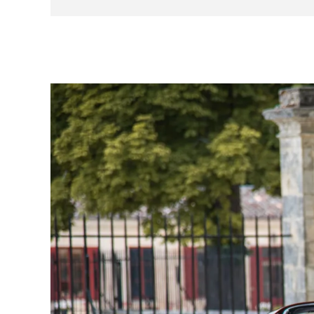
- Vitres électriques
- Autoradio lecteur MP3 6 haut-parleurs
- Radiateur alu avec ventilateur électrique
- Alternateur 100A
- Circuit de dépression pour l’ouverture des pha
- Glace refaite à neuf
- Isolation intérieure et moquettes neuves
- Horloge à quartz
- Batterie neuve