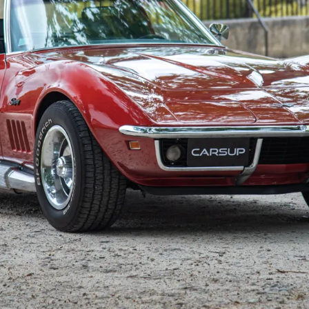
C3 Stingray dispose de pare-chocs chromés qui ajoutent
 fiabilisée, elle peut aisément rouler tous les jours et
est donc prêt à l’usage et en parfait état, et ne présent