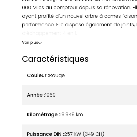
000 Miles au compteur depuis sa rénovation. E
ayant profité d’un nouvel arbre à cames faisan
performance. Elle dispose également de joints
d’échappement 4 en 1.
Voir plus
Voici une liste non-exhaustive des équipements
Caractéristiques
- Boîte TREMEC 6 vitesses avec embrayage hydr
Couleur :
Rouge
- Climatisation Vintage Air au Gaz 134a- Amortis
Année :
1969
- Silent blocs et roulements arrières neufs
- Direction assistée avec boitier Borgeson neuv
Kilométrage :
19 949
km
- Freins assistés neufs
Puissance DIN :
257 kW (349 CH)