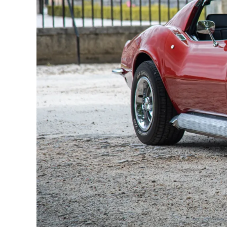
- Sidepipes en aluminium
Impressionnante par son état, cette Corvette 
à son charme. Modernisée suite à la rénovation et
parcourir de longues distances, cet exemplaire 
aucun frais à prévoir.