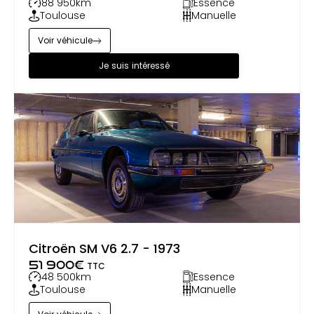
88 950
km
Essence
Toulouse
Manuelle
Voir véhicule
Je suis intéressé
Citroën SM V6 2.7 - 1973
51 900
€
TTC
48 500
km
Essence
Toulouse
Manuelle