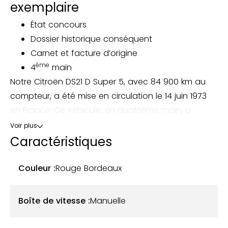
exemplaire
État concours
Dossier historique conséquent
Carnet et facture d’origine
ème
4
main
Notre Citroën DS21 D Super 5, avec 84 900 km au
compteur, a été mise en circulation le 14 juin 1973
en France. Ce véhicule, en quatrième main, a
toujours été entretenu avec le plus grand soin,
Voir plus
comme en atteste son dossier d’historique
Caractéristiques
complet.
Couleur :
Rouge Bordeaux
Ce modèle se présente dans une élégante teinte
Rouge Bordeaux, appliquée lors de sa restauration
Boîte de vitesse :
Manuelle
en 2013, avec un toit conservé dans sa couleur
d’origine (beige). L’intérieur, en skaï marron, est en