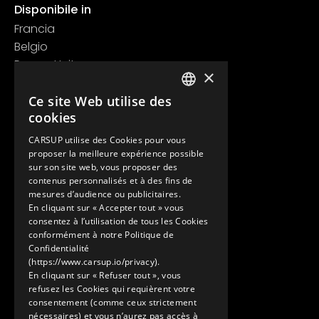
Disponibile in
Francia
Belgio
Regno Unito
×
Svizzera
Contatti
Ce site Web utilise des
FRENCH
cookies
+33 1 89 47 00 43
ENGLISH
contact@carsup.io
CARSUP utilise des Cookies pour vous
proposer la meilleure expérience possible
Pagina contatti
sur son site web, vous proposer des
contenus personnalisés et à des fins de
Scopri
mesures d’audience ou publicitaires.
En cliquant sur « Accepter tout » vous
Le nostre Conciergerie
consentez à l’utilisation de tous les Cookies
I nostri servizi
conformément à notre Politique de
Lo Showroom
Confidentialité
(https://www.carsup.io/privacy).
Il mondo Carsup
En cliquant sur « Refuser tout », vous
Il diario di bordo
refusez les Cookies qui requièrent votre
Scopri di più
consentement (comme ceux strictement
nécessaires) et vous n’aurez pas accès à