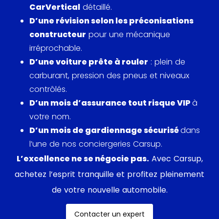
CarVertical
détaillé.
cabriolet, était conçue pour allier esthétique et
D’une révision selon les préconisations
efficacité.
constructeur
pour une mécanique
irréprochable.
Produite à plus de 1,4 million d’exemplaires, la DS a
D’une voiture prête à rouler
: plein de
connu un succès commercial et sportif,
carburant, pression des pneus et niveaux
remportant des rallyes prestigieux comme le
contrôlés.
Monte-Carlo. La D Super 5, malgré son
D’un mois d’assurance tout risque VIP
à
positionnement économique, conservait l’essentiel
votre nom.
des innovations de la DS, tout en restant
D’un mois de gardiennage sécurisé
dans
accessible, renforçant l’héritage d’excellence
l’une de nos conciergeries Carsup.
technique et de style de Citroën.
L’excellence ne se négocie pas.
Avec Carsup,
achetez l’esprit tranquille et profitez pleinement
de votre nouvelle automobile.
Contacter un expert