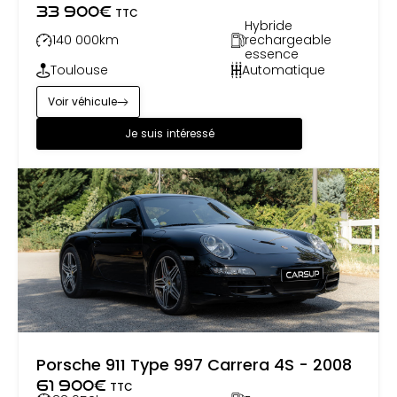
33 900
€
TTC
Hybride
140 000
km
rechargeable
essence
Toulouse
Automatique
Voir véhicule
Je suis intéressé
Porsche 911 Type 997 Carrera 4S - 2008
61 900
€
TTC