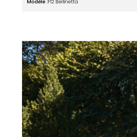
Modèle :
F12 Berlinetta
Parfaitement entretenue par son premier propri
présente dans un état remarquable, comparable
kilomètres au compteur, elle fait partie des rare
bénéficié de l’expertise du Centre Ferrari Gaud
factures associées. Elle possède un film de prot
avant.
Configurée dans une couleur rouge Rosso Corsa
offre brillance et profondeur et ne nécessite a
l’ensemble des éléments, est également en parf
défauts, et s’associent parfaitement avec un v
tableau de bord. L’instrumentation est totaleme
Côté mécanique, le V12 en position centrale a
parfait. Les 740 chevaux sont délivrés sans diffi