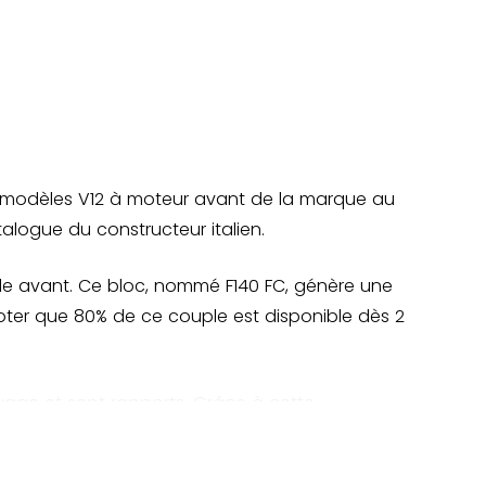
 des modèles V12 à moteur avant de la marque au
alogue du constructeur italien.
rale avant. Ce bloc, nommé F140 FC, génère une
oter que 80% de ce couple est disponible dès 2
yage et sept rapports. Grâce à cette
ut passer de 0 à 100 km/h en seulement 3,1
met à la F12 Berlinetta d'afficher un poids à