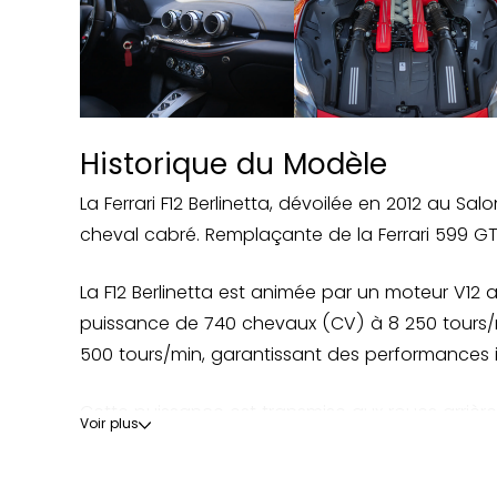
- TPM0- Système de contrôle de la pressio
Historique du Modèle
La Ferrari F12 Berlinetta, dévoilée en 2012 au 
cheval cabré. Remplaçante de la Ferrari 599 GT
La F12 Berlinetta est animée par un moteur V12
puissance de 740 chevaux (CV) à 8 250 tours/m
500 tours/min, garantissant des performances 
Cette puissance est transmise aux roues arriè
Voir plus
configuration, la F12 Berlinetta est capable d'
secondes. Sur le plan du châssis, Ferrari a fait