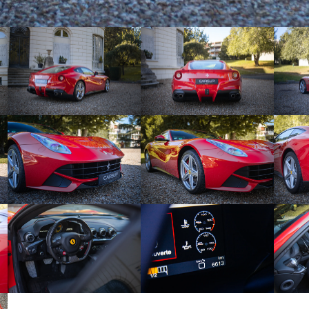
sement, rabattables électriquement
puie-tête