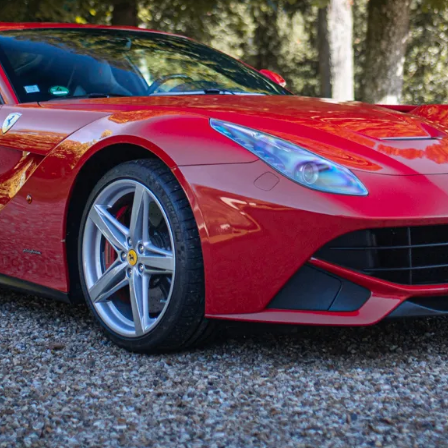
ède des consommables neufs (freins à 1%).Avec une derniè
à prendre la route dès son achat.
 options suivants :
ntal
orsa
lant àLED
rbone