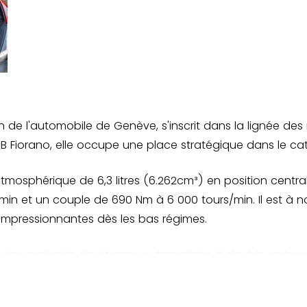
n des pneus
Salon de l'automobile de Genève, s'inscrit dans la lignée
B Fiorano, elle occupe une place stratégique dans le cat
 atmosphérique de 6,3 litres (6.262cm³) en position cent
in et un couple de 690 Nm à 6 000 tours/min. Il est à n
impressionnantes dès les bas régimes.
re via une boîte de vitesses automatisée à double embra
atteindre une vitesse maximale de plus de 340 km/h et pe
 appel à un ensemble entièrement en aluminium, ce qui per