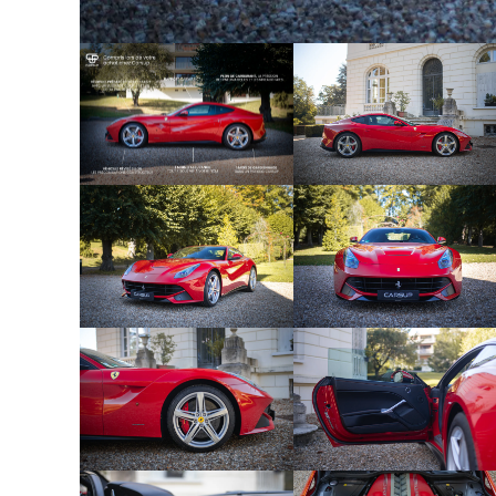
- EMR1- Pied de rétroviseur peint en foncé
- HAW1- Pare-brise avec verre teinté
- LOGO- Emblème Scuderia Ferrari sur l'aile
- MIR2- Rétroviseurs extérieurs anti-éblouis
- PEXS- Bas de caisse look sport
- RPMY- Compte-tours en jaune Giallo
- RSFE- Sièges entièrement électriques
- SPEC- Cavallino cousus main dans les ap
- STC2- Surpiqûres couleur Rosso