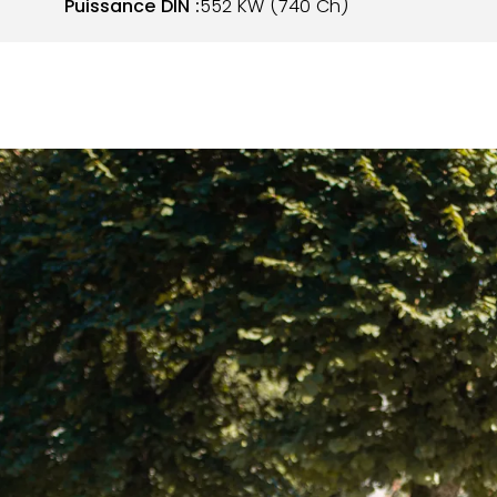
Puissance DIN :
552 KW (740 Ch)
étaire comme par le second, cette F12 Berlinetta se
 à un état neuf de sortie d’usine. Avec seulement 6 60
s exemplaires en vente aussi peu kilométrés. Elle a
uel Lyon pour l’ensemble de ses entretiens et dispose des
ection posé par Ferrari sur les ailes et sur le pare-chocs
, sa carrosserie ne présente aucun défaut. La peinture
ucune retouche. L’habitacle, dans une couleur Nero pour
ait état. Les sièges Daytona ne présentent pas de
olant LED et les éléments carbone parsemés sur le
nt fonctionnelle.
vant démarre au quart de tour et offre un fonctionnemen
cultés et aucun bruit parasite n’est à déplorer. Cette F12