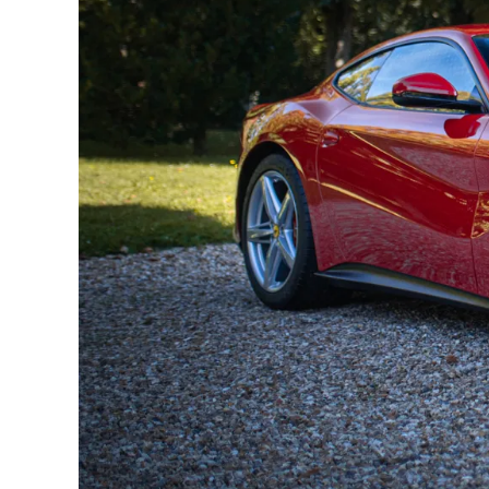
Berlinetta n’a jamais roulé sur circuit et poss
révision en août 2023, cet exemplaire est prêt 
Cette F12 Berlinetta dispose des équipements et
- AFS1-AFS Système avancé d'éclairage fro
- CALR- Étriers de frein en couleur Rosso C
- CIDL- Kit carbone pour le cockpit avec vo
- CRS1- Régulateur de vitesse
- DATR- Inserts de tableau de bord en ca
- DAY1- Sièges Daytona