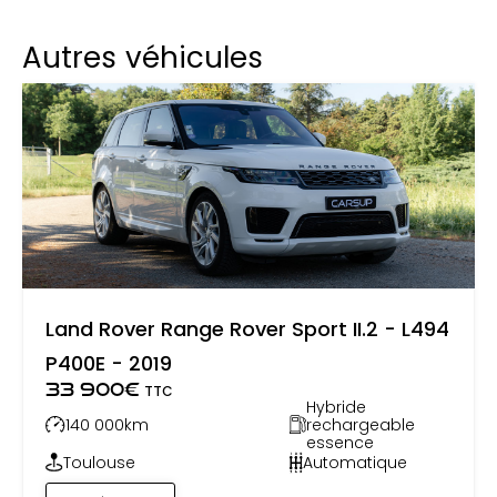
Autres véhicules
Land Rover Range Rover Sport II.2 - L494
P400E - 2019
33 900
€
TTC
Hybride
140 000
km
rechargeable
essence
Toulouse
Automatique