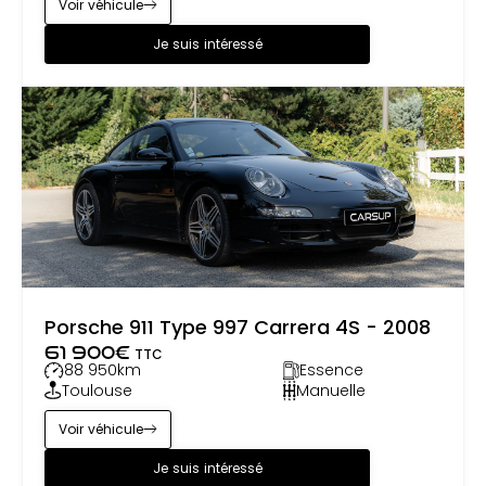
Voir véhicule
Je suis intéressé
Porsche 911 Type 997 Carrera 4S - 2008
61 900
€
TTC
88 950
km
Essence
Toulouse
Manuelle
Voir véhicule
Je suis intéressé