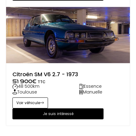
Citroën SM V6 2.7 - 1973
51 900
€
TTC
48 500
km
Essence
Toulouse
Manuelle
Voir véhicule
Je suis intéressé