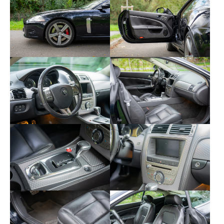
Alarme
Boulons antivols de roues
Compteur numérique
Démarrage sans clé
Feux de routes automatiques
Freinage actif d'urgence
Pare-brise chauffant/dégivrant
Réglage lombaires électriques
Roue de secours galette
Sièges à mémoire