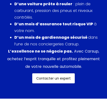
D’une voiture prête à rouler
: plein de
monocoque en aluminium, l’objectif de la XKR
carburant, pression des pneus et niveaux
Portfolio est avant tout de procurer une sensation
contrôlés.
inédite mêlant confort, délicatesse et sportivité.
D’un mois d’assurance tout risque VIP
à
Concernant la transmission, seule une boîte
votre nom.
automatique à 6 rapports est disponible.
D’un mois de gardiennage sécurisé
dans
Bénéficiant d’une commande séquentielle
l’une de nos conciergeries Carsup.
actionnable avec des palettes au volant ainsi
L’excellence ne se négocie pas.
Avec Carsup,
qu’un mode sport, elle permet d’exploiter
achetez l’esprit tranquille et profitez pleinement
efficacement le couple de 560 nm et la puissance
de votre nouvelle automobile.
de 420 chevaux du V8 compressé.
Contacter un expert