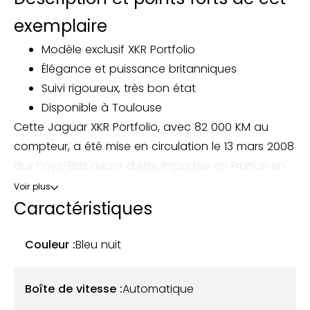
exemplaire
Modèle exclusif XKR Portfolio
Élégance et puissance britanniques
Suivi rigoureux, très bon état
Disponible à Toulouse
Cette Jaguar XKR Portfolio, avec 82 000 KM au
compteur, a été mise en circulation le 13 mars 2008
aux Pays-Bas avant d’être importée en France en
novembre 2021. Son actuel propriétaire l’a acquise
Voir plus
en décembre 2022.
Caractéristiques
Cette version Portfolio, se distingue par sa teinte
Couleur :
Bleu nuit
Bleu Nuit profonde, accompagnée d’un intérieur en
cuir noir en excellent état. Les jantes alliage poli de
Boîte de vitesse :
Automatique
20" à cinq branches complètent sa configuration.