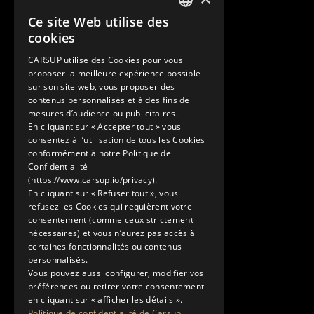
Svizzera
Ce site Web utilise des
Contatti
FRENCH
cookies
+33 1 89 47 00 43
ENGLISH
contact@carsup.io
CARSUP utilise des Cookies pour vous
proposer la meilleure expérience possible
Pagina contatti
sur son site web, vous proposer des
contenus personnalisés et à des fins de
Scopri
mesures d’audience ou publicitaires.
En cliquant sur « Accepter tout » vous
Le nostre Conciergerie
consentez à l’utilisation de tous les Cookies
I nostri servizi
conformément à notre Politique de
Lo Showroom
Confidentialité
(https://www.carsup.io/privacy).
Il mondo Carsup
En cliquant sur « Refuser tout », vous
Il diario di bordo
refusez les Cookies qui requièrent votre
Scopri di più
consentement (comme ceux strictement
nécessaires) et vous n’aurez pas accès à
Note legali
certaines fonctionnalités ou contenus
Informativa sulla privacy
personnalisés.
Condizioni generali di utilizzo
Vous pouvez aussi configurer, modifier vos
préférences ou retirer votre consentement
en cliquant sur « afficher les détails ».
Politique de confidentialité de Carsup