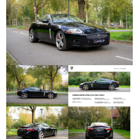
Châssis sport
Jantes alu
Peinture métallisée
Phares directionnels
Rétroviseurs rabattables électriquement
Accoudoir central
CD avec chargeur
Climatisation automatique
Climatisation automatique multi zone
Direction assistée
Fermeture électrique
GPS
Ordinateur de bord
Palettes au volant
Prise audio USB
Prises audio auxiliaires