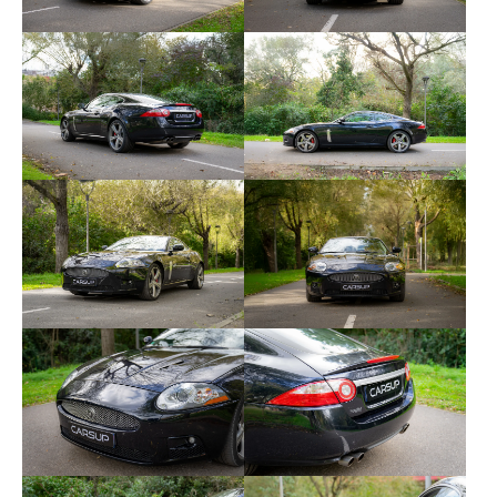
Régulateur de vitesse
Régulateur limiteur de vitesse
Rétroviseur int. jour/nuit auto
Sièges électriques
Système audio et multimédia Bowers & Wilkins
Vitres électriques
Vitres surteintées
Volant cuir
Volant multifonctions
Volant sport
Intérieur cuir
Écran tactile
Projecteurs antibrouillards
Détecteur de pluie
Feux automatiques
Phares av. de jour