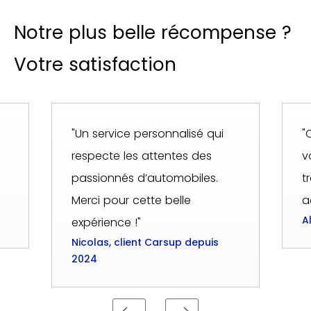
Notre plus belle récompense ?
Votre satisfaction
"Un service personnalisé qui
"
respecte les attentes des
v
passionnés d’automobiles.
t
Merci pour cette belle
a
A
expérience !"
Nicolas, client Carsup depuis
2024