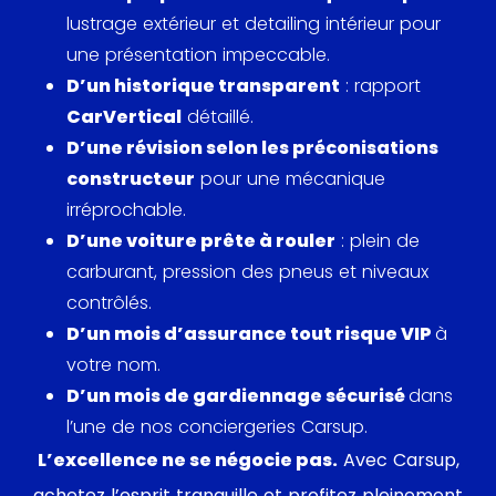
lustrage extérieur et detailing intérieur pour
Concernant la motorisation, Jaguar se devait de
une présentation impeccable.
donner à son projet un moteur suffisamment
D’un historique transparent
: rapport
puissant pour atteindre les 100 mph. Pour ce faire,
CarVertical
détaillé.
la firme de Coventry testa un moteur 2.0 L XK, trop
D’une révision selon les préconisations
faible, ainsi qu’un moteur 3.4 L en août 1952. Un
constructeur
pour une mécanique
autre moteur tirera cependant son épingle du jeu.
irréprochable.
Le 2.4 L XK utilise un bloc plus court que le 3.4L, ainsi
D’une voiture prête à rouler
: plein de
que des carburateurs Solex permettant de
carburant, pression des pneus et niveaux
développer 112 bhp à 5 750 tr/min. Le projet sera
contrôlés.
finalement dévoilé au Salon de l’Automobile de
D’un mois d’assurance tout risque VIP
à
Earls Court le 19 octobre 1955, sous le nom officiel
votre nom.
Jaguar 2.4 litre. Elle est alors produite en 2 versions,
D’un mois de gardiennage sécurisé
dans
Standard et Special Equipment. Son test par les
l’une de nos conciergeries Carsup.
magazines automobile de l’époque révélera une
L’excellence ne se négocie pas.
Avec Carsup,
vitesse de pointe à environ 102 mph, et la
achetez l’esprit tranquille et profitez pleinement