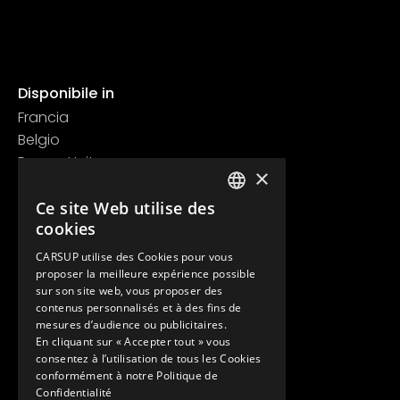
Disponibile in
Francia
Belgio
Regno Unito
×
Svizzera
Contatti
Ce site Web utilise des
FRENCH
cookies
+33 1 89 47 00 43
ENGLISH
contact@carsup.io
CARSUP utilise des Cookies pour vous
proposer la meilleure expérience possible
Pagina contatti
sur son site web, vous proposer des
contenus personnalisés et à des fins de
Scopri
mesures d’audience ou publicitaires.
En cliquant sur « Accepter tout » vous
Le nostre Conciergerie
consentez à l’utilisation de tous les Cookies
I nostri servizi
conformément à notre Politique de
Lo Showroom
Confidentialité