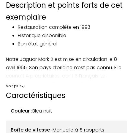
Description et points forts de cet
exemplaire
Restauration complète en 1993
Historique disponible
Bon état général
Notre Jaguar Mark 2 est mise en circulation le 8
avril 1965. Son pays d’origine n’est pas connu. Elle
connaît 4 propriétaires, dont 3 Français. Le
propriétaire actuel, français, en fait l’acquisition le 2
Voir plus
novembre 2018.
Caractéristiques
Cet exemplaire se présente dans un très bon état
Couleur :
Bleu nuit
général, grâce notamment à une reconstruction
complète effectuée par le spécialiste Vicarage en
Boîte de vitesse :
Manuelle à 5 rapports
1993 pour plus de 120 000 € de travaux. L’intérieur