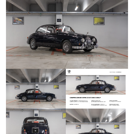
Il est à noter l’ajout et la modification de quelques
éléments en plus des équipements de base :
Toit ouvrant (dysfonction)
Auto-radio
Ligne d’échappement inox
Direction assistée
Allumage électronique
Intérieur cuir
Moquette au sol
Alarme
Boîte de vitesses 5 rapports
Fermeture centralisée
Climatisation
Vitres électriques