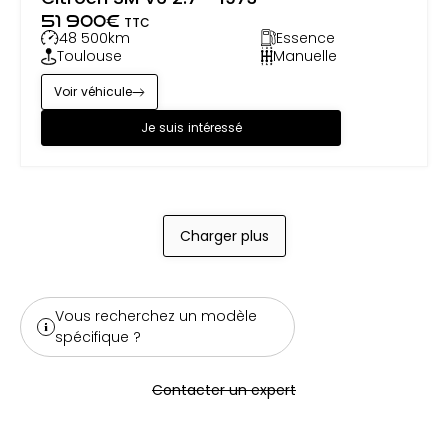
51 900
€
TTC
48 500
km
Essence
Toulouse
Manuelle
Voir véhicule
Je suis intéressé
Charger plus
Vous recherchez un modèle
spécifique ?
Contacter un expert