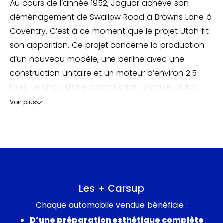
Au cours de l’année 1952, Jaguar achève son
déménagement de Swallow Road à Browns Lane à
Coventry. C’est à ce moment que le projet Utah fit
son apparition. Ce projet concerne la production
d’un nouveau modèle, une berline avec une
construction unitaire et un moteur d’environ 2.5
litres. Le choix d’une construction unitaire, plutôt
que d’un châssis et d’une carrosserie séparés, est
Voir plus
justifié par un avantage économique et la
possibilité de réduire le poids final. Les dimensions
du projet Utah furent dévoilées : un empattement
de 107,4 pouces, une longueur de 181 pouces, une
largeur de 67 pouces et une hauteur de 57,5
pouces. De taille similaire à la berline MKVII, le projet
Les + Carsup
Utah est pourtant bien plus léger, avec 1200 lb
Chaque automobile vendue bénéficie :
économisés.
D’une préparation esthétique complète
: